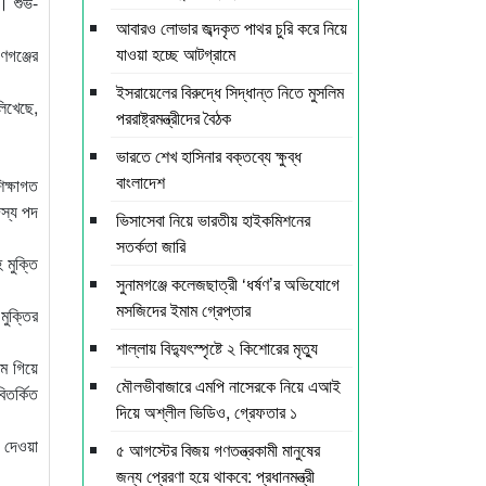
’। শুভ-
আবারও লোভার জব্দকৃত পাথর চুরি করে নিয়ে
যাওয়া হচ্ছে আটগ্রামে
গঞ্জের
ইসরায়েলের বিরুদ্ধে সিদ্ধান্ত নিতে মুসলিম
িখেছে,
পররাষ্ট্রমন্ত্রীদের বৈঠক
ভারতে শেখ হাসিনার বক্তব্যে ক্ষুব্ধ
বাংলাদেশ
িক্ষাগত
দস্য পদ
ভিসাসেবা নিয়ে ভারতীয় হাইকমিশনের
সতর্কতা জারি
 মুক্তি
সুনামগঞ্জে কলেজছাত্রী ‘ধর্ষণ’র অভিযোগে
মসজিদের ইমাম গ্রেপ্তার
মুক্তির
শাল্লায় বিদ্যুৎস্পৃষ্টে ২ কিশোরের মৃত্যু
মে গিয়ে
মৌলভীবাজারে এমপি নাসেরকে নিয়ে এআই
তর্কিত
দিয়ে অশ্লীল ভিডিও, গ্রেফতার ১
ি দেওয়া
৫ আগস্টের বিজয় গণতন্ত্রকামী মানুষের
জন্য প্রেরণা হয়ে থাকবে: প্রধানমন্ত্রী