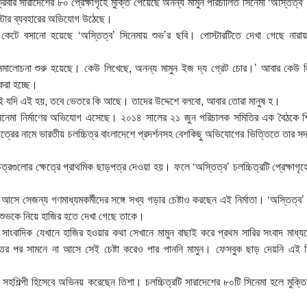
্রবার সারাদেশের ৮০ প্রেক্ষাগৃহে মুক্তি পেয়েছে অনন্য মামুন পরিচালিত সিনেমা ‘অস্তিত্ব
োস্টার ব্যবহারের অভিযোগ উঠেছে।
া কেটে বসানো হয়েছে ‘অস্তিত্ব’ সিনেমায় শুভ’র ছবি। পোস্টারটিতে দেখা গেছে নারায়ণ
সমালোচনা শুরু হয়েছে। কেউ লিখেছে, অনন্য মামুন ইজ দ্য গ্রেট চোর।’ আবার কেউ ল
করা হচ্ছে।
টেই যদি এই হয়, তবে ভেতরে কি আছে। তাদের উদ্দেশে বলবো, আবার তোরা মানুষ হ।
কল সিনেমা নির্মাণের অভিযোগ এসেছে। ২০১৪ সালের ২১ জুন পরিচালক সমিতির এক বৈঠকে শ
ত্রের নামে ভারতীয় চলচ্চিত্র বাংলাদেশে প্রদর্শনসহ বেশকিছু অভিযোগের ভিত্তিতে তার স
্রগুলোর ক্ষেত্রে প্রাথমিক ছাড়পত্র দেওয়া হয়। ফলে ‘অস্তিত্ব’ চলচ্চিত্রটি প্রেক্ষাগৃহে
ে সেজন্য গণমাধ্যমকর্মীদের সঙ্গে সখ্য গড়ার চেষ্টাও করছেন এই নির্মাতা। ‘অস্তিত্ব’ 
 শুভকে নিয়ে হাজির হতে দেখা গেছে তাকে।
সাংবাদিক যেখানে হাজির হওয়ার কথা সেখানে মামুন বাছাই করে প্রথম সারির সংবাদ মাধ্য
ির পর সামনে না আসে সেই চেষ্টা করেও পার পাননি মামুন। ফেসবুক ছাড় দেয়নি এই বি
র সহশিল্পী হিসেবে অভিনয় করেছেন তিশা। চলচ্চিত্রটি সারাদেশের ৮০টি সিনেমা হলে মুক্ত