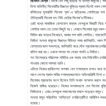
বিনোদন ডেস্ক :
বিতর্ক যেন পিছু ছাড়ছে না অনন্য মামুনের। শুক
তিশা অভিনীত সিনেমাটির বিরুদ্ধে মুক্তির প্রথম দিনেই নকল প
বলিউডের সুপারহিট সিনেমা ‘কৃষ’-এ হৃত্বিকের পোস্টারের গল
ঐতিহ্যবাহী সিনেমা হল ‘নিউ মেট্রো সিনেমা’র স্টিকার।
এরই মধ্যে সামাজিক যোগাযোগ মাধ্যম ফেসবুকে বিষয়টি নিয়ে 
পোস্টার নকল তো তেমন কিছুই নয়। যেখানে সিনেমায় হুবুহ নকল 
সিমিত রায় অন্তর লিখেছেন, আবার গলা কাটা পোস্টার। প্যাকে
নির্মাতা অনন্য মামুনের বিরুদ্ধে বিভিন্ন সময় জালিয়াতি, ন
যোগ্যতার জাল সনদপত্র, জালিয়াতি করে যৌথ প্রযোজনার চলচ্চি
বাতিল করা হয়। এখনো সদস্য পদ ফেরত পাননি এ নির্মাতা।
গত ডিসেম্বরে পরিচালক সমিতির এক সভায় তার নির্মাণাধীন চলচ্চিত
পাওয়ায় কোনো সমস্যা হয়নি।
এদিকে নিজের ব্যক্তিগত অপবাদ যেন গণমাধ্যমে ফলাও করে না আস
আগে দেশের প্রথম সারির গণমাধ্যমগুলোতে অভিনয়শিল্পী তিশা ও
সিনেমার প্রচারণার অংশ হিসেবে তিনি সংবাদ সম্মেলন করলে সব 
নিজেই হাজির হয়েছেন। নিজের অপবাদগুলো যেন সিনেমা মুক্ত
নির্মাতাকে। এবার ফেসবুকে সমালোচনার কবলে পড়েছেন মামুন।
অনন্য মামুন পরিচালিত ‘অস্তিত্ব’ চলচ্চিত্রটিতে আরিফিন শুভ
হয়েছে।