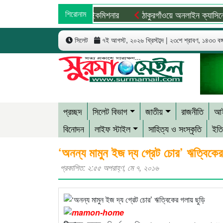
পাতালে ভর্তি পাকিস্তান হাইকমিশনার
শিরোনাম
ঠাকুরগাঁওয়ে অনলাইন ক্যাসিনো পরিচ
সিলেট
৭ই আগস্ট, ২০২৬ খ্রিস্টাব্দ | ২৩শে শ্রাবণ, ১৪৩৩ বঙ্গা
প্রচ্ছদ
সিলেট বিভাগ
জাতীয়
রাজনীতি
আই
বিনোদন
লাইফ স্টাইল
সাহিত্য ও সংস্কৃতি
ইতি
‘অনন্য মামুন ইজ দ্য গ্রেট চোর’ ঋত্বিকের
প্রকাশিত: ২:৫৫ অপরাহ্ণ, মে ৭, ২০১৬