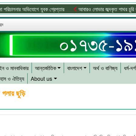
ালনার অভিযোগে যুবক গ্রেপ্তার
আবারও লোভার জব্দকৃত পাথর চুরি করে নিয়
ব্দ
ন ও মানবাধিকার
আন্তর্জাতিক
বাংলাদেশ
অর্থ ও বাণিজ্য
ধর্ম-দর্
হাস ও ঐতিহ্য
About us
 গলায় ছুড়ি