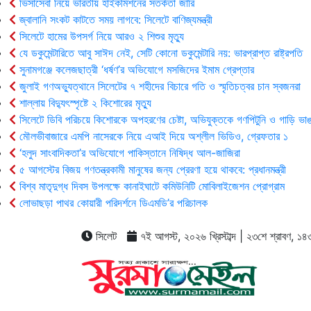
ভিসাসেবা নিয়ে ভারতীয় হাইকমিশনের সতর্কতা জারি
জ্বালানি সংকট কাটতে সময় লাগবে: সিলেটে বাণিজ্যমন্ত্রী
সিলেটে হামের উপসর্গ নিয়ে আরও ২ শিশুর মৃত্যু
যে ডকুমেন্টারিতে আবু সাঈদ নেই, সেটি কোনো ডকুমেন্টারি নয়: ভারপ্রাপ্ত রাষ্ট্রপতি
সুনামগঞ্জে কলেজছাত্রী ‘ধর্ষণ’র অভিযোগে মসজিদের ইমাম গ্রেপ্তার
জুলাই গণঅভ্যুত্থানে সিলেটের ৭ শহীদের বিচারে গতি ও স্মৃতিচত্বর চান স্বজনরা
শাল্লায় বিদ্যুৎস্পৃষ্টে ২ কিশোরের মৃত্যু
সিলেটে ডিবি পরিচয়ে কিশোরকে অপহরণের চেষ্টা, অভিযুক্তকে গণপিটুনি ও গাড়ি ভাঙ
মৌলভীবাজারে এমপি নাসেরকে নিয়ে এআই দিয়ে অশ্লীল ভিডিও, গ্রেফতার ১
‘হলুদ সাংবাদিকতা’র অভিযোগে পাকিস্তানে নিষিদ্ধ আল-জাজিরা
৫ আগস্টের বিজয় গণতন্ত্রকামী মানুষের জন্য প্রেরণা হয়ে থাকবে: প্রধানমন্ত্রী
বিশ্ব মাতৃদুগ্ধ দিবস উপলক্ষে কানাইঘাটে কমিউনিটি মোবিলাইজেশন প্রোগ্রাম
লোভাছড়া পাথর কোয়ারী পরিদর্শনে ডিএমডি’র পরিচালক
সিলেট
৭ই আগস্ট, ২০২৬ খ্রিস্টাব্দ | ২৩শে শ্রাবণ, ১৪৩৩ 