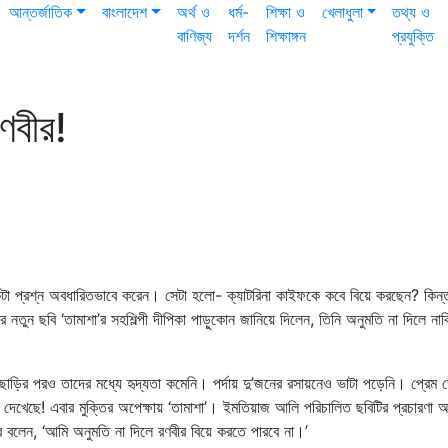
আন্তর্জাতিক
বাংলাদেশ
অর্থ ও
ধর্ম-
শিক্ষা ও
খেলাধুলা
তথ্য ও
বাণিজ্য
দর্শন
শিক্ষাঙ্গন
প্রযুক্তি
ণবীর!
টা প্রশ্ন অবধারিতভাবে করেন। সেটা হলো- ক্যাটরিনা কাইফকে কবে বিয়ে করছেন? কিন্
র নতুন ছবি ‘তামাশা’র সহশিল্পী দীপিকা পাড়ুকোন জানিয়ে দিলেন, তিনি অনুমতি না দিলে না
ছাড়ির পরও তাদের মধ্যে হৃদ্যতা কমেনি। পর্দায় দু’জনের রসায়নেও ভাটা পড়েনি। প্রেম 
 দেখেছে! এবার মুক্তির অপেক্ষায় ‘তামাশা’। ইমতিয়াজ আলি পরিচালিত ছবিটির প্রচারণা অনু
রে বলেন, ‘আমি অনুমতি না দিলে রণবীর বিয়ে করতে পারবে না।’