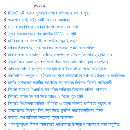
শিরোনাম
সিলেটে দুই বাসের মুখোমুখি সংঘর্ষে শিশুসহ ৯ জনের মৃত্যু
অবশেষে সেই সাইনেজটি সরানোর সিদ্ধান্ত
দেশের সব বিমানবন্দরে নিরাপত্তা জোরদারের নির্দেশ
সুস্থ ত্বকের জন্য প্রয়োজনীয় ভিটামিন ও পুষ্টি
চা বিক্রয়ে ন্যাশনাল টি কোম্পানির নতুন ইতিহাস
জাফর ইকবালসহ ৮ জনের বিরুদ্ধে তদন্ত প্রতিবেদন দাখিল
ঢাকায় বাসভবনে আগুন, স্ত্রীসহ হাসপাতালে ভর্তি পাকিস্তান হাইকমিশনার
ঠাকুরগাঁওয়ে অনলাইন ক্যাসিনো পরিচালনার অভিযোগে যুবক গ্রেপ্তার
আবারও লোভার জব্দকৃত পাথর চুরি করে নিয়ে যাওয়া হচ্ছে আটগ্রামে
রাজনৈতিক নেতৃবৃন্দ ও সুধীজনদের সাথে কানাইঘাটের নবাগত ইউএনও’র মতবিনিময়
চলতি অর্থবছরই স্থানীয় সরকারের সব স্তরের নির্বাচন: সিলেট প্রতিমন্ত্রী
সিলেট মহানগর বিএনপির সভাপতির দায়িত্বে ফিরলেন নাসিম হোসাইন
সিলেটে হামের উপসর্গ নিয়ে আরও ২ শিশুর প্রাণহানি
সিলেটে শিশুকন্যা ফাহিমা ধর্ষণচেষ্টা ও হত্যা মামলায় জাকিরের মৃত্যুদণ্ড
ইসরায়েলের বিরুদ্ধে সিদ্ধান্ত নিতে মুসলিম পররাষ্ট্রমন্ত্রীদের বৈঠক
ভারতে শেখ হাসিনার বক্তব্যে ক্ষুব্ধ বাংলাদেশ
গণঅভ্যুত্থান দিবসে কানাইঘাটে প্রশাসনের উদ্যোগে আলোচনা সভা অনুষ্ঠিত