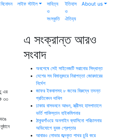
বিনোদন
লাইফ স্টাইল
সাহিত্য
ইতিহাস
About us
ও
ও
সংস্কৃতি
ঐতিহ্য
এ সংক্রান্ত আরও
সংবাদ
অবশেষে সেই সাইনেজটি সরানোর সিদ্ধান্ত
দেশের সব বিমানবন্দরে নিরাপত্তা জোরদারের
নির্দেশ
জাফর ইকবালসহ ৮ জনের বিরুদ্ধে তদন্ত
তু এর
প্রতিবেদন দাখিল
কি ৩৩
ঢাকায় বাসভবনে আগুন, স্ত্রীসহ হাসপাতালে
ভর্তি পাকিস্তান হাইকমিশনার
ভেঙে
ঠাকুরগাঁওয়ে অনলাইন ক্যাসিনো পরিচালনার
ষ্ঠানে
অভিযোগে যুবক গ্রেপ্তার
আবারও লোভার জব্দকৃত পাথর চুরি করে