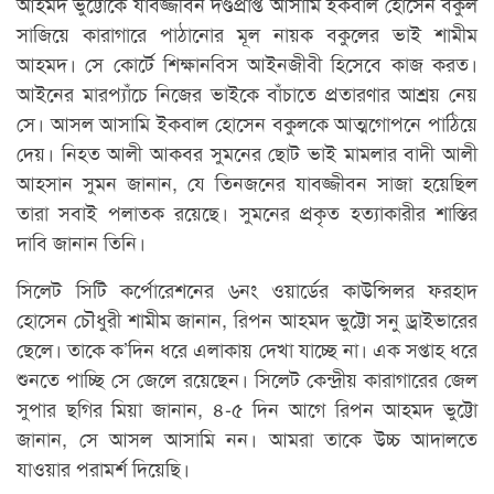
আহমদ ভুট্টোকে যাবজ্জীবন দণ্ডপ্রাপ্ত আসামি ইকবাল হোসেন বকুল
সাজিয়ে কারাগারে পাঠানোর মূল নায়ক বকুলের ভাই শামীম
আহমদ। সে কোর্টে শিক্ষানবিস আইনজীবী হিসেবে কাজ করত।
আইনের মারপ্যাঁচে নিজের ভাইকে বাঁচাতে প্রতারণার আশ্রয় নেয়
সে। আসল আসামি ইকবাল হোসেন বকুলকে আত্মগোপনে পাঠিয়ে
দেয়। নিহত আলী আকবর সুমনের ছোট ভাই মামলার বাদী আলী
আহসান সুমন জানান, যে তিনজনের যাবজ্জীবন সাজা হয়েছিল
তারা সবাই পলাতক রয়েছে। সুমনের প্রকৃত হত্যাকারীর শাস্তির
দাবি জানান তিনি।
সিলেট সিটি কর্পোরেশনের ৬নং ওয়ার্ডের কাউন্সিলর ফরহাদ
হোসেন চৌধুরী শামীম জানান, রিপন আহমদ ভুট্টো সনু ড্রাইভারের
ছেলে। তাকে ক’দিন ধরে এলাকায় দেখা যাচ্ছে না। এক সপ্তাহ ধরে
শুনতে পাচ্ছি সে জেলে রয়েছেন। সিলেট কেন্দ্রীয় কারাগারের জেল
সুপার ছগির মিয়া জানান, ৪-৫ দিন আগে রিপন আহমদ ভুট্টো
জানান, সে আসল আসামি নন। আমরা তাকে উচ্চ আদালতে
যাওয়ার পরামর্শ দিয়েছি।