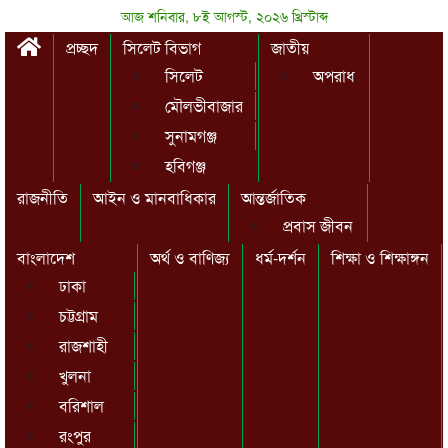
আজ শনিবার, ৮ই আগস্ট, ২০২৬ খ্রিস্টাব্দ
প্রচ্ছদ
সিলেট বিভাগ
জাতীয়
সিলেট
অপরাধ
মৌলভীবাজার
সুনামগঞ্জ
হবিগঞ্জ
রাজনীতি
আইন ও মানবাধিকার
আন্তর্জাতিক
প্রবাস জীবন
বাংলাদেশ
অর্থ ও বাণিজ্য
ধর্ম-দর্শন
শিক্ষা ও শিক্ষাঙ্গন
ঢাকা
চট্টগ্রাম
রাজশাহী
খুলনা
বরিশাল
রংপুর