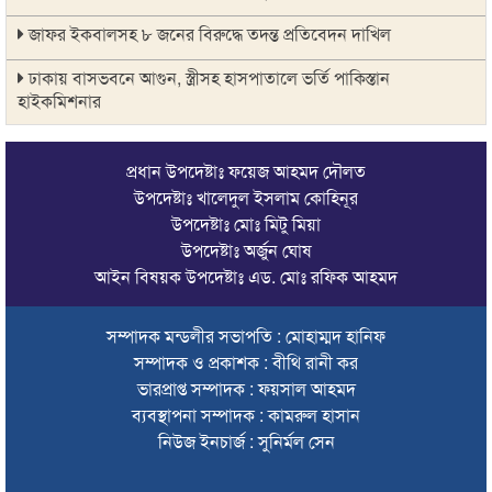
জাফর ইকবালসহ ৮ জনের বিরুদ্ধে তদন্ত প্রতিবেদন দাখিল
ঢাকায় বাসভবনে আগুন, স্ত্রীসহ হাসপাতালে ভর্তি পাকিস্তান
হাইকমিশনার
ঠাকুরগাঁওয়ে অনলাইন ক্যাসিনো পরিচালনার অভিযোগে যুবক গ্রেপ্তার
প্রধান উপদেষ্টাঃ ফয়েজ আহমদ দৌলত
আবারও লোভার জব্দকৃত পাথর চুরি করে নিয়ে যাওয়া হচ্ছে আটগ্রামে
উপদেষ্টাঃ খালেদুল ইসলাম কোহিনূর
উপদেষ্টাঃ মোঃ মিটু মিয়া
রাজনৈতিক নেতৃবৃন্দ ও সুধীজনদের সাথে কানাইঘাটের নবাগত
উপদেষ্টাঃ অর্জুন ঘোষ
ইউএনও’র মতবিনিময়
আইন বিষয়ক উপদেষ্টাঃ এড. মোঃ রফিক আহমদ
চলতি অর্থবছরই স্থানীয় সরকারের সব স্তরের নির্বাচন: সিলেট প্রতিমন্ত্রী
সম্পাদক মন্ডলীর সভাপতি : মোহাম্মদ হানিফ
সিলেট মহানগর বিএনপির সভাপতির দায়িত্বে ফিরলেন নাসিম হোসাইন
সম্পাদক ও প্রকাশক : বীথি রানী কর
সিলেটে হামের উপসর্গ নিয়ে আরও ২ শিশুর প্রাণহানি
ভারপ্রাপ্ত সম্পাদক : ফয়সাল আহমদ
ব্যবস্থাপনা সম্পাদক : কামরুল হাসান
সিলেটে শিশুকন্যা ফাহিমা ধর্ষণচেষ্টা ও হত্যা মামলায় জাকিরের মৃত্যুদণ্ড
নিউজ ইনচার্জ : সুনির্মল সেন
ইসরায়েলের বিরুদ্ধে সিদ্ধান্ত নিতে মুসলিম পররাষ্ট্রমন্ত্রীদের বৈঠক