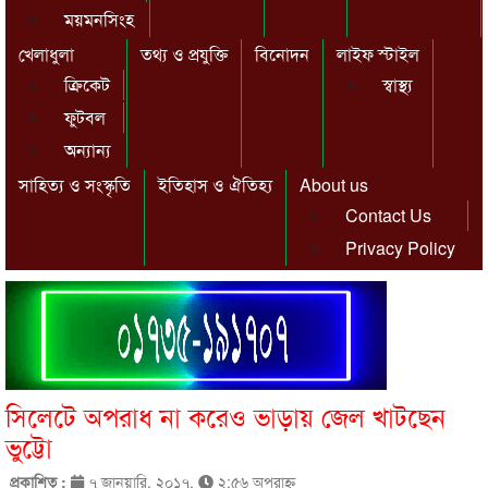
ময়মনসিংহ
খেলাধুলা
তথ্য ও প্রযুক্তি
বিনোদন
লাইফ স্টাইল
ক্রিকেট
স্বাস্থ্য
ফুটবল
অন্যান্য
সাহিত্য ও সংস্কৃতি
ইতিহাস ও ঐতিহ্য
About us
Contact Us
Privacy Policy
সিলেটে অপরাধ না করেও ভাড়ায় জেল খাটছেন
ভুট্টো
প্রকাশিত :
৭ জানুয়ারি, ২০১৭,
২:৫৬ অপরাহ্ণ