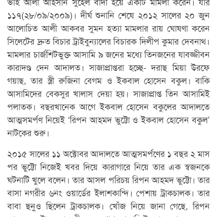
ভাই আলী আহসান সুহেল বাদী হয়ে একটি মামলা করেন। যার
১১৭(২৮/০৯/২০০৯)। দীর্ঘ শুনানি শেষে ২০১২ সালের ২০ জুন
আলোচিত আলী আকবর সুমন হত্যা মামলার রায় ঘোষণা করেন
সিলেটের দ্রুত বিচার ট্রাইবুন্যালের বিচারক দিলীপ কুমার দেবনাথ।
মামলার চার্জশিটভুক্ত আসামি ৯ জনের মধ্যে তিনজনের যাবজ্জীবন
কারাদণ্ড দেন আদালত। সাজাপ্রাপ্তরা হচ্ছে- দরাছ মিয়া উরফে
গয়াছ, তার স্ত্রী রুজিনা বেগম ও ইকবাল হোসেন বকুল। বাকি
আসামিদের বেকসুর খালাস দেয়া হয়। সাজাপ্রাপ্ত তিন আসামিই
পলাতক। বছরখানেক আগে ইকবাল হোসেন বকুলের আদালতে
আত্মসমর্পণ নিয়েই ‘রিপন আহমদ ভুট্টো ও ইকবাল হোসেন বকুল’
নাটকের শুরু।
২০১৫ সালের ১১ অক্টোবর আদালতে আত্মসমর্পণের ১ বছর ২ মাস
পর ভুট্টো নিজেই খবর দিয়ে কারাগারে নিয়ে তার এক স্বজনকে
ঘটনাটি খুলে বলেন। তার আসল পরিচয় রিপন আহমদ ভুট্টো। তার
বাসা নগরীর ৬নং ওয়ার্ডের ইলাশকান্দি। পেশায় ট্রাকচালক। তার
বাবা ছনুও ছিলেন ট্রাকচালক। খোঁজ নিয়ে জানা গেছে, রিপন