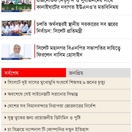
কানাইঘাটের নবাগত ইউএনও’র মতবিনিময়
চলতি অর্থবছরই স্থানীয় সরকারের সব স্তরের
নির্বাচন: সিলেট প্রতিমন্ত্রী
সিলেট মহানগর বিএনপির সভাপতির দায়িত্বে
ফিরলেন নাসিম হোসাইন
সর্বশেষ
জনপ্রিয়
সিলেটে দুই বাসের মুখোমুখি সংঘর্ষে শিশুসহ ৯ জনের মৃত্যু
অবশেষে সেই সাইনেজটি সরানোর সিদ্ধান্ত
দেশের সব বিমানবন্দরে নিরাপত্তা জোরদারের নির্দেশ
সুস্থ ত্বকের জন্য প্রয়োজনীয় ভিটামিন ও পুষ্টি
চা বিক্রয়ে ন্যাশনাল টি কোম্পানির নতুন ইতিহাস