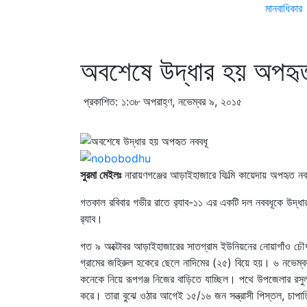
মানবাধিকার
অবশেষে উদ্ধার হয় অপহৃত
প্রকাশিত: ১:৩৮ অপরাহ্ণ, নভেম্বর ৯, ২০১৫
সুরমা মেইলঃ
নারায়ণগঞ্জের আড়াইহাজারে ফিল্মি কায়েদায় অপহৃত নবব
গতকাল রবিবার গভীর রাতে র‌্যাব-১১ এর একটি দল নববধূকে উ
র‌্যাব।
গত ৯ অক্টোবর আড়াইহাজারের সাতগ্রাম ইউনিয়নের নোয়াগাঁও চৌধুরী
গ্রামের জহিরুল হকেরে ছেলে নাদিমের (২৫) বিয়ে হয়। ৬ নভেম্বর শ
কনেকে নিয়ে রূপগঞ্জ নিজের বাড়িতে যাচ্ছিল। পথে উপজেলার রসু
করে। তারা বুঝে ওঠার আগেই ১৫/১৬ জন সন্ত্রাসী পিস্তল, চাপাতি