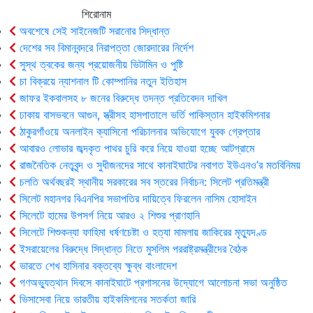
শিরোনাম
অবশেষে সেই সাইনেজটি সরানোর সিদ্ধান্ত
দেশের সব বিমানবন্দরে নিরাপত্তা জোরদারের নির্দেশ
সুস্থ ত্বকের জন্য প্রয়োজনীয় ভিটামিন ও পুষ্টি
চা বিক্রয়ে ন্যাশনাল টি কোম্পানির নতুন ইতিহাস
জাফর ইকবালসহ ৮ জনের বিরুদ্ধে তদন্ত প্রতিবেদন দাখিল
ঢাকায় বাসভবনে আগুন, স্ত্রীসহ হাসপাতালে ভর্তি পাকিস্তান হাইকমিশনার
ঠাকুরগাঁওয়ে অনলাইন ক্যাসিনো পরিচালনার অভিযোগে যুবক গ্রেপ্তার
আবারও লোভার জব্দকৃত পাথর চুরি করে নিয়ে যাওয়া হচ্ছে আটগ্রামে
রাজনৈতিক নেতৃবৃন্দ ও সুধীজনদের সাথে কানাইঘাটের নবাগত ইউএনও’র মতবিনিময়
চলতি অর্থবছরই স্থানীয় সরকারের সব স্তরের নির্বাচন: সিলেট প্রতিমন্ত্রী
সিলেট মহানগর বিএনপির সভাপতির দায়িত্বে ফিরলেন নাসিম হোসাইন
সিলেটে হামের উপসর্গ নিয়ে আরও ২ শিশুর প্রাণহানি
সিলেটে শিশুকন্যা ফাহিমা ধর্ষণচেষ্টা ও হত্যা মামলায় জাকিরের মৃত্যুদণ্ড
ইসরায়েলের বিরুদ্ধে সিদ্ধান্ত নিতে মুসলিম পররাষ্ট্রমন্ত্রীদের বৈঠক
ভারতে শেখ হাসিনার বক্তব্যে ক্ষুব্ধ বাংলাদেশ
গণঅভ্যুত্থান দিবসে কানাইঘাটে প্রশাসনের উদ্যোগে আলোচনা সভা অনুষ্ঠিত
ভিসাসেবা নিয়ে ভারতীয় হাইকমিশনের সতর্কতা জারি