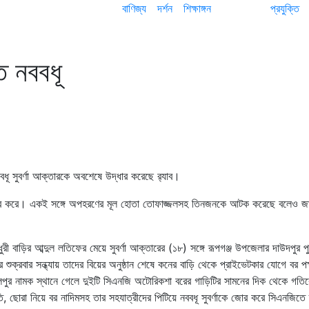
বাণিজ্য
দর্শন
শিক্ষাঙ্গন
প্রযুক্তি
 নববধূ
ধূ সুবর্ণা আক্তারকে অবশেষে উদ্ধার করেছে র‌্যাব।
দ্ধার করে। একই সঙ্গে অপহরণের মূল হোতা তোফাজ্জলসহ তিনজনকে আটক করেছে বলেও জ
 বাড়ির আব্দুল লতিফের মেয়ে সুবর্ণা আক্তারের (১৮) সঙ্গে রূপগঞ্জ উপজেলার দাউদপুর পু
ুক্রবার সন্ধ্যায় তাদের বিয়ের অনুষ্ঠান শেষে কনের বাড়ি থেকে প্রাইভেটকার যোগে বর পক
লপুর নামক স্থানে গেলে দুইটি সিএনজি অটোরিকশা বরের গাড়িটির সামনের দিক থেকে গতি
, ছোরা নিয়ে বর নাদিমসহ তার সহযাত্রীদের পিটিয়ে নববধূ সুবর্ণাকে জোর করে সিএনজিতে 