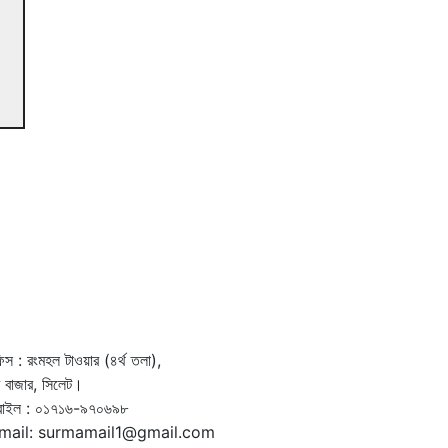
স : রংমহল টাওয়ার (৪র্থ তলা),
দর বাজার, সিলেট।
বাইল : ০১৭১৬-৯৭০৬৯৮
mail: surmamail1@gmail.com