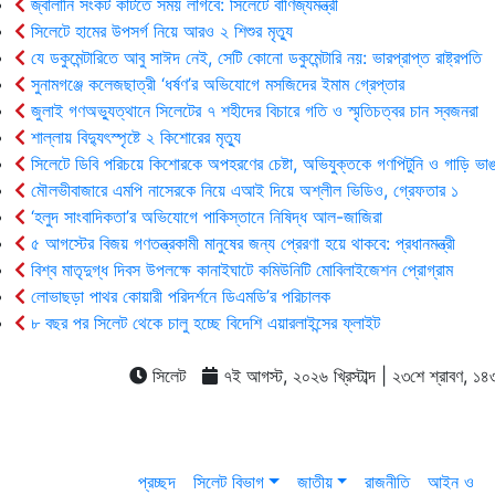
জ্বালানি সংকট কাটতে সময় লাগবে: সিলেটে বাণিজ্যমন্ত্রী
সিলেটে হামের উপসর্গ নিয়ে আরও ২ শিশুর মৃত্যু
যে ডকুমেন্টারিতে আবু সাঈদ নেই, সেটি কোনো ডকুমেন্টারি নয়: ভারপ্রাপ্ত রাষ্ট্রপতি
সুনামগঞ্জে কলেজছাত্রী ‘ধর্ষণ’র অভিযোগে মসজিদের ইমাম গ্রেপ্তার
জুলাই গণঅভ্যুত্থানে সিলেটের ৭ শহীদের বিচারে গতি ও স্মৃতিচত্বর চান স্বজনরা
শাল্লায় বিদ্যুৎস্পৃষ্টে ২ কিশোরের মৃত্যু
সিলেটে ডিবি পরিচয়ে কিশোরকে অপহরণের চেষ্টা, অভিযুক্তকে গণপিটুনি ও গাড়ি ভাঙ
মৌলভীবাজারে এমপি নাসেরকে নিয়ে এআই দিয়ে অশ্লীল ভিডিও, গ্রেফতার ১
‘হলুদ সাংবাদিকতা’র অভিযোগে পাকিস্তানে নিষিদ্ধ আল-জাজিরা
৫ আগস্টের বিজয় গণতন্ত্রকামী মানুষের জন্য প্রেরণা হয়ে থাকবে: প্রধানমন্ত্রী
বিশ্ব মাতৃদুগ্ধ দিবস উপলক্ষে কানাইঘাটে কমিউনিটি মোবিলাইজেশন প্রোগ্রাম
লোভাছড়া পাথর কোয়ারী পরিদর্শনে ডিএমডি’র পরিচালক
৮ বছর পর সিলেট থেকে চালু হচ্ছে বিদেশি এয়ারলাইন্সের ফ্লাইট
সিলেট
৭ই আগস্ট, ২০২৬ খ্রিস্টাব্দ | ২৩শে শ্রাবণ, ১৪৩৩ 
প্রচ্ছদ
সিলেট বিভাগ
জাতীয়
রাজনীতি
আইন ও