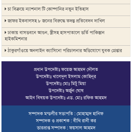
চা বিক্রয়ে ন্যাশনাল টি কোম্পানির নতুন ইতিহাস
জাফর ইকবালসহ ৮ জনের বিরুদ্ধে তদন্ত প্রতিবেদন দাখিল
ঢাকায় বাসভবনে আগুন, স্ত্রীসহ হাসপাতালে ভর্তি পাকিস্তান
হাইকমিশনার
ঠাকুরগাঁওয়ে অনলাইন ক্যাসিনো পরিচালনার অভিযোগে যুবক গ্রেপ্তার
আবারও লোভার জব্দকৃত পাথর চুরি করে নিয়ে যাওয়া হচ্ছে আটগ্রামে
প্রধান উপদেষ্টাঃ ফয়েজ আহমদ দৌলত
রাজনৈতিক নেতৃবৃন্দ ও সুধীজনদের সাথে কানাইঘাটের নবাগত
উপদেষ্টাঃ খালেদুল ইসলাম কোহিনূর
ইউএনও’র মতবিনিময়
উপদেষ্টাঃ মোঃ মিটু মিয়া
উপদেষ্টাঃ অর্জুন ঘোষ
চলতি অর্থবছরই স্থানীয় সরকারের সব স্তরের নির্বাচন: সিলেট প্রতিমন্ত্রী
আইন বিষয়ক উপদেষ্টাঃ এড. মোঃ রফিক আহমদ
সিলেট মহানগর বিএনপির সভাপতির দায়িত্বে ফিরলেন নাসিম হোসাইন
সম্পাদক মন্ডলীর সভাপতি : মোহাম্মদ হানিফ
সিলেটে হামের উপসর্গ নিয়ে আরও ২ শিশুর প্রাণহানি
সম্পাদক ও প্রকাশক : বীথি রানী কর
সিলেটে শিশুকন্যা ফাহিমা ধর্ষণচেষ্টা ও হত্যা মামলায় জাকিরের মৃত্যুদণ্ড
ভারপ্রাপ্ত সম্পাদক : ফয়সাল আহমদ