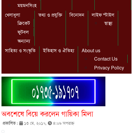
ময়মনসিংহ
খেলাধুলা
তথ্য ও প্রযুক্তি
বিনোদন
লাইফ স্টাইল
ক্রিকেট
স্বাস্থ্য
ফুটবল
অন্যান্য
সাহিত্য ও সংস্কৃতি
ইতিহাস ও ঐতিহ্য
About us
Contact Us
Privacy Policy
অবশেষে বিয়ে করলেন গায়িকা মিলা
প্রকাশিত :
১৩ মে, ২০১৭,
৪:০৬ অপরাহ্ণ