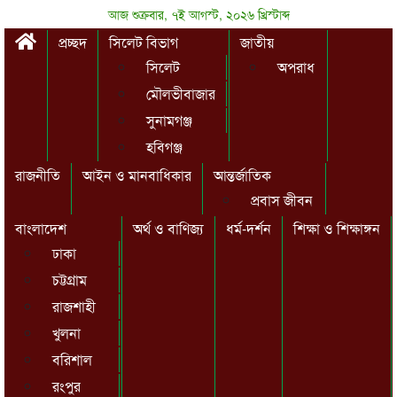
আজ শুক্রবার, ৭ই আগস্ট, ২০২৬ খ্রিস্টাব্দ
প্রচ্ছদ
সিলেট বিভাগ
জাতীয়
সিলেট
অপরাধ
মৌলভীবাজার
সুনামগঞ্জ
হবিগঞ্জ
রাজনীতি
আইন ও মানবাধিকার
আন্তর্জাতিক
প্রবাস জীবন
বাংলাদেশ
অর্থ ও বাণিজ্য
ধর্ম-দর্শন
শিক্ষা ও শিক্ষাঙ্গন
ঢাকা
চট্টগ্রাম
রাজশাহী
খুলনা
বরিশাল
রংপুর