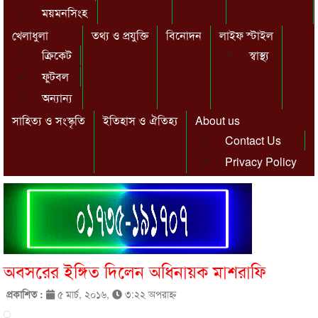
ময়মনসিংহ
খেলাধুলা
তথ্য ও প্রযুক্তি
বিনোদন
লাইফ স্টাইল
ক্রিকেট
স্বাস্থ্য
ফুটবল
অন্যান্য
সাহিত্য ও সংস্কৃতি
ইতিহাস ও ঐতিহ্য
About us
Contact Us
Privacy Policy
অবসরের ইঙ্গিত দিলেন অধিনায়ক মাশরাফি
প্রকাশিত :
৫ মার্চ, ২০১৬,
৩:২২ অপরাহ্ণ