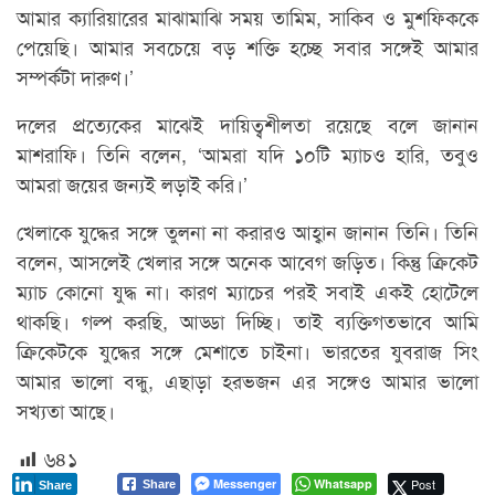
আমার ক্যারিয়ারের মাঝামাঝি সময় তামিম, সাকিব ও মুশফিককে
পেয়েছি। আমার সবচেয়ে বড় শক্তি হচ্ছে সবার সঙ্গেই আমার
সম্পর্কটা দারুণ।’
দলের প্রত্যেকের মাঝেই দায়িত্বশীলতা রয়েছে বলে জানান
মাশরাফি। তিনি বলেন, ‘আমরা যদি ১০টি ম্যাচও হারি, তবুও
আমরা জয়ের জন্যই লড়াই করি।’
খেলাকে যুদ্ধের সঙ্গে তুলনা না করারও আহ্বান জানান তিনি। তিনি
বলেন, আসলেই খেলার সঙ্গে অনেক আবেগ জড়িত। কিন্তু ক্রিকেট
ম্যাচ কোনো যুদ্ধ না। কারণ ম্যাচের পরই সবাই একই হোটেলে
থাকছি। গল্প করছি, আড্ডা দিচ্ছি। তাই ব্যক্তিগতভাবে আমি
ক্রিকেটকে যুদ্ধের সঙ্গে মেশাতে চাইনা। ভারতের যুবরাজ সিং
আমার ভালো বন্ধু, এছাড়া হরভজন এর সঙ্গেও আমার ভালো
সখ্যতা আছে।
৬৪১
Messenger
Whatsapp
Post
Share
Share