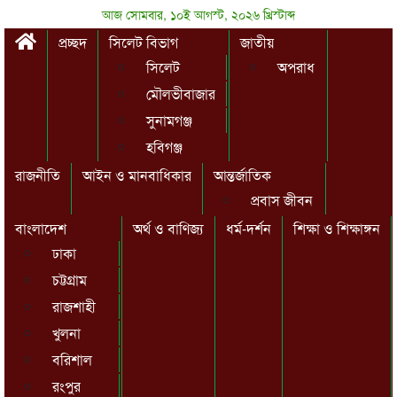
আজ সোমবার, ১০ই আগস্ট, ২০২৬ খ্রিস্টাব্দ
প্রচ্ছদ
সিলেট বিভাগ
জাতীয়
সিলেট
অপরাধ
মৌলভীবাজার
সুনামগঞ্জ
হবিগঞ্জ
রাজনীতি
আইন ও মানবাধিকার
আন্তর্জাতিক
প্রবাস জীবন
বাংলাদেশ
অর্থ ও বাণিজ্য
ধর্ম-দর্শন
শিক্ষা ও শিক্ষাঙ্গন
ঢাকা
চট্টগ্রাম
রাজশাহী
খুলনা
বরিশাল
রংপুর