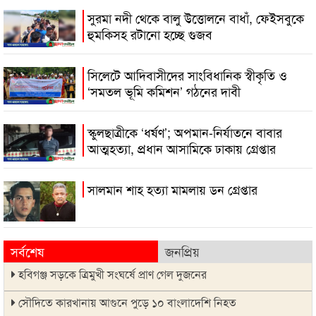
সুরমা নদী থেকে বালু উত্তোলনে বাধাঁ, ফেইসবুকে
হুমকিসহ রটানো হচ্ছে গুজব
সিলেটে আদিবাসীদের সাংবিধানিক স্বীকৃতি ও
‘সমতল ভূমি কমিশন’ গঠনের দাবী
স্কুলছাত্রীকে ‘ধর্ষণ’; অপমান-নির্যাতনে বাবার
আত্মহত্যা, প্রধান আসামিকে ঢাকায় গ্রেপ্তার
সালমান শাহ হত্যা মামলায় ডন গ্রেপ্তার
সর্বশেষ
জনপ্রিয়
হবিগঞ্জ সড়কে ত্রিমুখী সংঘর্ষে প্রাণ গেল দুজনের
সৌদিতে কারখানায় আগুনে পুড়ে ১০ বাংলাদেশি নিহত