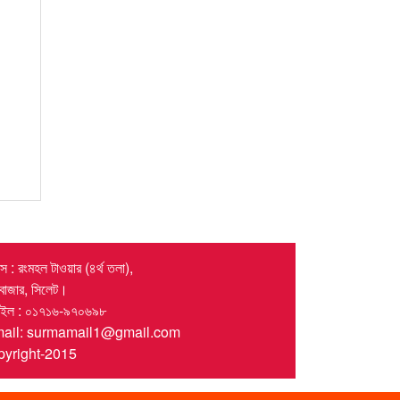
 : রংমহল টাওয়ার (৪র্থ তলা),
র বাজার, সিলেট।
াইল : ০১৭১৬-৯৭০৬৯৮
mail: surmamail1@gmail.com
yright-2015