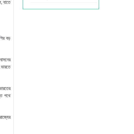
ি, যাতে
েপির বড়
াবাসনের
ে ভারতে
 ভারতের
্ত পথে
াজ্যের