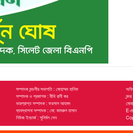
সম্পাদক মন্ডলীর সভাপতি : মোহাম্মদ হানিফ
অফিস
সম্পাদক ও প্রকাশক : বীথি রানী কর
বন্দ
ভারপ্রাপ্ত সম্পাদক : ফয়সাল আহমদ
মোব
ব্যবস্থাপনা সম্পাদক : মো: কামরুল হাসান
E-
নিউজ ইনচার্জ : সুনির্মল সেন
Cop