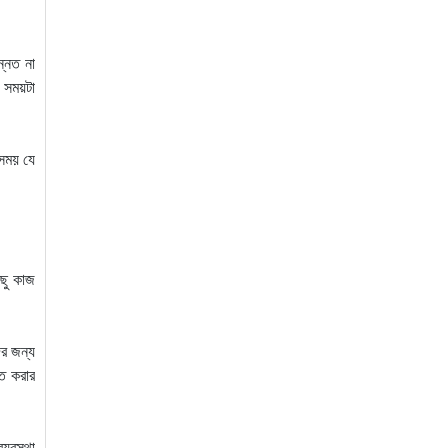
ন্নত না
 সময়টা
 সময় যে
িছু কাজ
ের জন্য
িত করার
্যবস্থা