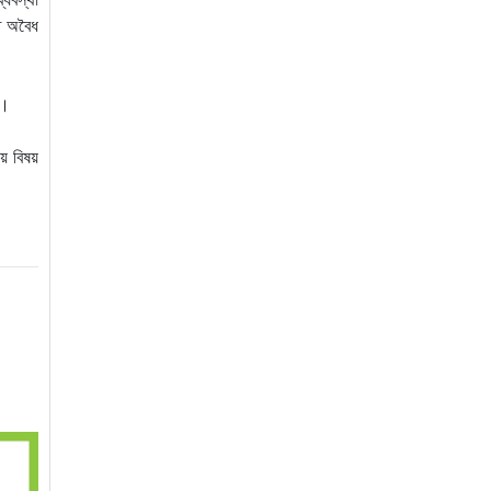
তে অবৈধ
ে।
য় বিষয়