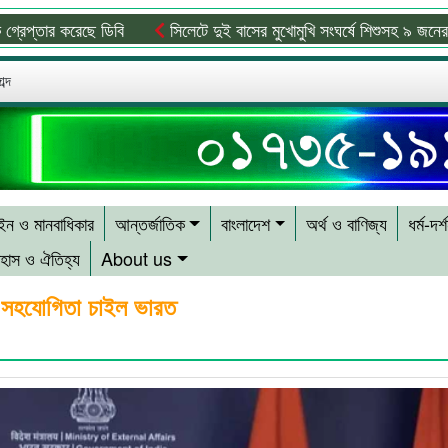
করেছে ডিবি
সিলেটে দুই বাসের মুখোমুখি সংঘর্ষে শিশুসহ ৯ জনের মৃত্যু
ব্দ
ন ও মানবাধিকার
আন্তর্জাতিক
বাংলাদেশ
অর্থ ও বাণিজ্য
ধর্ম-দর্
হাস ও ঐতিহ্য
About us
র সহযোগিতা চাইল ভারত