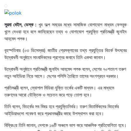
সুরমা মেইল, ডেস্ক :
খুব অল্প সময়ের মধ্যে সামাজিক যোগাযোগ মাধ্যম ফেসবুক
খুলে দেওয়া হবে বলে জানিয়েছেন তথ্য ও যোগাযোগ প্রযুক্তি প্রতিমন্ত্রী জুনাইদ
আহমেদ পলক।
বৃহস্পতিবার (০৩ ডিসেম্বর) জাতীয় প্রেসক্লাবের তথ্য প্রযুত্তির বিতর্ক উৎসবের
উদ্বোধনী অনুষ্ঠানে সাংবাদিকদের প্রশ্নের জবাবে তিনি একথা জানান।
উদ্বোধনী অনুষ্ঠানে প্র‌তিমন্ত্রী জুনাইদ আহমেদ পলক বলেন, দেশের ৭০শতাংশ তরুণ
নতুন আই‌ডিয়া নিয়ে আসে। দে‌শের প‌লি‌সি তৈরিতে তাদের অংশগ্রহন দরকার।
প্রতিমন্ত্রী বলেন, স্যোশাল মিডিয়া যুক্তি তর্কের একটি মাধ্যম। এর মাধ্যমে
তরুণদের আরো যৌক্তিক ও সচেতন করে গড়ে তোলা হবে।
তি‌নি বলেন, ‌বিতর্কের সব বিষয় হবে প্রযু‌ক্তি‌নির্ভর। তরুণ বিতা‌র্কিকদের বিতর্কের
আই‌ডিয়াগুলো গবেষণা করে প্রধানমন্ত্রীর কাছে উপস্থাপন করা হবে।
‌বি‌ফ্রিং‌য়ে ‌তি‌নি জানা‌ন, দেশকে ১৬টি অঞ্চলে ভাগ করে আঞ্চ‌লিক প্র‌তিযো‌গিতা হবে।