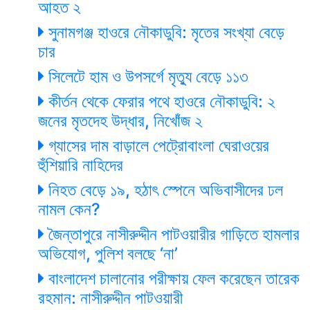
আহত ২
সুনামগঞ্জ হাওরে নৌকাডুবি: মৃতের সংখ্যা বেড়ে
চার
সিলেটে হাম ও উপসর্গে মৃত্যু বেড়ে ১১৩
কীর্তন থেকে ফেরার পথে হাওরে নৌকাডুবি: ২
জনের মৃতদেহ উদ্ধার, নিখোঁজ ২
গ্যাসের দাম বাড়ালে পেট্রোবাংলা ঘেরাওয়ের
হুঁশিয়ারি নাহিদের
নিহত বেড়ে ১৯, হঠাৎ স্পেনে অভিবাসীদের ঢল
নামল কেন?
জৈন্তাপুরে নাসীরুদ্দীন পাটওয়ারীর গাড়িতে হামলার
অভিযোগ, পুলিশ বলছে ‘না’
বাংলাদেশ চালানোর পরীক্ষায় ফেল করেছেন তারেক
রহমান: নাসীরুদ্দীন পাটওয়ারী