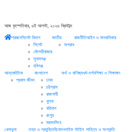
আজ বৃহস্পতিবার, ৬ই আগস্ট, ২০২৬ খ্রিস্টাব্দ
প্রচ্ছদ
সিলেট বিভাগ
জাতীয়
রাজনীতি
আইন ও মানবাধিকার
সিলেট
অপরাধ
মৌলভীবাজার
সুনামগঞ্জ
হবিগঞ্জ
আন্তর্জাতিক
বাংলাদেশ
অর্থ ও বাণিজ্য
ধর্ম-দর্শন
শিক্ষা ও শিক্ষাঙ্গন
প্রবাস জীবন
ঢাকা
চট্টগ্রাম
রাজশাহী
খুলনা
বরিশাল
রংপুর
ময়মনসিংহ
খেলাধুলা
তথ্য ও প্রযুক্তি
বিনোদন
লাইফ স্টাইল
সাহিত্য ও সংস্কৃতি