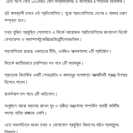
এতে অংশ নেবে ১৩০টিরও বে‌শি বিশ্ব‌বিদ্যালয় ও কলেজের ৪’শতা‌ধিক ‌বিতা‌র্কিক।
দুই মাসব্যাপী চলবে এই প্রতিযো‌গিতা। পুরো প্র‌ত‌যো‌গিতায় দেশের ৫ হাজার তরুণ
সম্পৃক্ত হবে।
তথ্য যু‌ক্তি প্রযু‌ক্তি স্লোগানে এ বিতর্ক আয়োজক প্র‌তিযো‌গিতার বাংলাদেশ ডিবেট
ফেডারেশন ও ক্যাম্পাসটুকে‌রিয়ারটোয়ে‌ন্টিফোরডটকম।
সহযো‌গিতায় রয়েছে একাত্তর টি‌ভি, এন‌জিও অক্সফামসহ ৮টি প্র‌তিষ্ঠান।
বিতর্কে জাতীয়ভাবে চ্যা‌ম্পিয়ন দল পবে ৩‌টি ম্যাকবুক।
প্রত্যেক বিতা‌র্কিক এক‌টি পেনড্রাইব ও বঙ্গবন্ধুর অসমাপ্ত আত্মজীবনী গ্রন্ত্র উপহার
হিসেবে পাবেন।
রানার্সআপ দল পাবে ৩টি আইফোন।
অনুষ্ঠানে আরো বক্তব্য রাখেন যুব ও ক্রীড়া মন্ত্রণাল‌য় সম্প‌র্কিত স্থা‌য়ী ক‌মি‌টির
সদস্য না‌হিম রাজ্জাক এমপি।
এতে সভাপ‌তিত্ব করেন তথ্য ও যোগাযোগ প্রযু‌ক্তি বিভাগের স‌চিব শ্যামসুন্দর
শিকদার।