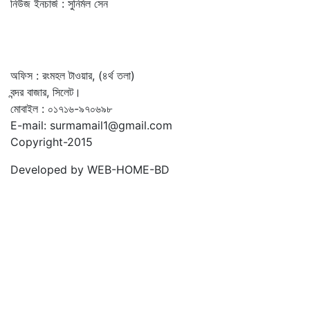
নিউজ ইনচার্জ : সুনির্মল সেন
অফিস : রংমহল টাওয়ার, (৪র্থ তলা)
বন্দর বাজার, সিলেট।
মোবাইল : ০১৭১৬-৯৭০৬৯৮
E-mail: surmamail1@gmail.com
Copyright-2015
Developed by WEB-HOME-BD