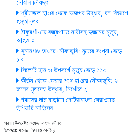
নৌযান নিষিদ্ধ
শ্রীমঙ্গলে হাওর থেকে অজগর উদ্ধার, বন বিভাগে
হস্তান্তর
ঠাকুরগাঁওয়ে বজ্রপাতে নারীসহ দুজনের মৃত্যু,
আহত ২
সুনামগঞ্জ হাওরে নৌকাডুবি: মৃতের সংখ্যা বেড়ে
চার
সিলেটে হাম ও উপসর্গে মৃত্যু বেড়ে ১১৩
কীর্তন থেকে ফেরার পথে হাওরে নৌকাডুবি: ২
জনের মৃতদেহ উদ্ধার, নিখোঁজ ২
গ্যাসের দাম বাড়ালে পেট্রোবাংলা ঘেরাওয়ের
হুঁশিয়ারি নাহিদের
প্রধান উপদেষ্টাঃ ফয়েজ আহমদ দৌলত
উপদেষ্টাঃ খালেদুল ইসলাম কোহিনূর