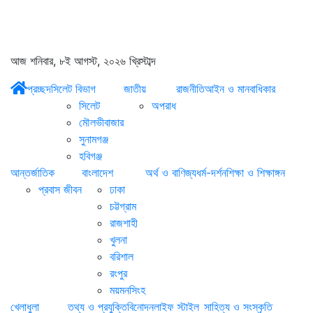
আজ শনিবার, ৮ই আগস্ট, ২০২৬ খ্রিস্টাব্দ
প্রচ্ছদ
সিলেট বিভাগ
জাতীয়
রাজনীতি
আইন ও মানবাধিকার
সিলেট
অপরাধ
মৌলভীবাজার
সুনামগঞ্জ
হবিগঞ্জ
আন্তর্জাতিক
বাংলাদেশ
অর্থ ও বাণিজ্য
ধর্ম-দর্শন
শিক্ষা ও শিক্ষাঙ্গন
প্রবাস জীবন
ঢাকা
চট্টগ্রাম
রাজশাহী
খুলনা
বরিশাল
রংপুর
ময়মনসিংহ
খেলাধুলা
তথ্য ও প্রযুক্তি
বিনোদন
লাইফ স্টাইল
সাহিত্য ও সংস্কৃতি