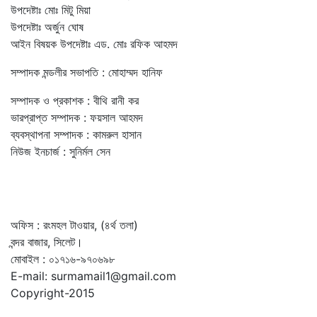
উপদেষ্টাঃ মোঃ মিটু মিয়া
উপদেষ্টাঃ অর্জুন ঘোষ
আইন বিষয়ক উপদেষ্টাঃ এড. মোঃ রফিক আহমদ
সম্পাদক মন্ডলীর সভাপতি : মোহাম্মদ হানিফ
সম্পাদক ও প্রকাশক : বীথি রানী কর
ভারপ্রাপ্ত সম্পাদক : ফয়সাল আহমদ
ব্যবস্থাপনা সম্পাদক : কামরুল হাসান
নিউজ ইনচার্জ : সুনির্মল সেন
অফিস : রংমহল টাওয়ার, (৪র্থ তলা)
বন্দর বাজার, সিলেট।
মোবাইল : ০১৭১৬-৯৭০৬৯৮
E-mail: surmamail1@gmail.com
Copyright-2015