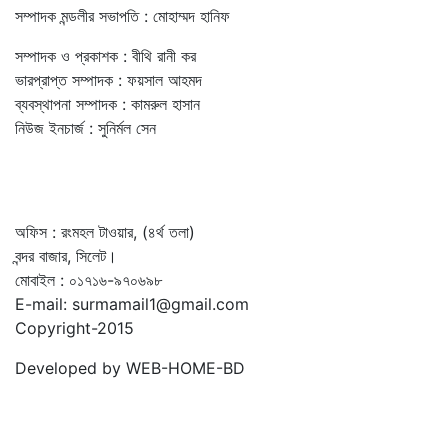
সম্পাদক মন্ডলীর সভাপতি : মোহাম্মদ হানিফ
সম্পাদক ও প্রকাশক : বীথি রানী কর
ভারপ্রাপ্ত সম্পাদক : ফয়সাল আহমদ
ব্যবস্থাপনা সম্পাদক : কামরুল হাসান
নিউজ ইনচার্জ : সুনির্মল সেন
অফিস : রংমহল টাওয়ার, (৪র্থ তলা)
বন্দর বাজার, সিলেট।
মোবাইল : ০১৭১৬-৯৭০৬৯৮
E-mail: surmamail1@gmail.com
Copyright-2015
Developed by WEB-HOME-BD