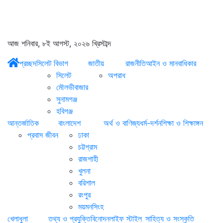
আজ শনিবার, ৮ই আগস্ট, ২০২৬ খ্রিস্টাব্দ
প্রচ্ছদ
সিলেট বিভাগ
জাতীয়
রাজনীতি
আইন ও মানবাধিকার
সিলেট
অপরাধ
মৌলভীবাজার
সুনামগঞ্জ
হবিগঞ্জ
আন্তর্জাতিক
বাংলাদেশ
অর্থ ও বাণিজ্য
ধর্ম-দর্শন
শিক্ষা ও শিক্ষাঙ্গন
প্রবাস জীবন
ঢাকা
চট্টগ্রাম
রাজশাহী
খুলনা
বরিশাল
রংপুর
ময়মনসিংহ
খেলাধুলা
তথ্য ও প্রযুক্তি
বিনোদন
লাইফ স্টাইল
সাহিত্য ও সংস্কৃতি