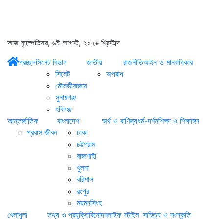
আজ বৃহস্পতিবার, ৬ই আগস্ট, ২০২৬ খ্রিস্টাব্দ
প্রচ্ছদ
সিলেট বিভাগ
জাতীয়
রাজনীতি
আইন ও মানবাধিকার
সিলেট
অপরাধ
মৌলভীবাজার
সুনামগঞ্জ
হবিগঞ্জ
আন্তর্জাতিক
বাংলাদেশ
অর্থ ও বাণিজ্য
ধর্ম-দর্শন
শিক্ষা ও শিক্ষাঙ্গন
প্রবাস জীবন
ঢাকা
চট্টগ্রাম
রাজশাহী
খুলনা
বরিশাল
রংপুর
ময়মনসিংহ
খেলাধুলা
তথ্য ও প্রযুক্তি
বিনোদন
লাইফ স্টাইল
সাহিত্য ও সংস্কৃতি