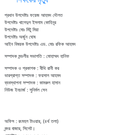
প্রধান উপদেষ্টাঃ ফয়েজ আহমদ দৌলত
উপদেষ্টাঃ খালেদুল ইসলাম কোহিনূর
উপদেষ্টাঃ মোঃ মিটু মিয়া
উপদেষ্টাঃ অর্জুন ঘোষ
আইন বিষয়ক উপদেষ্টাঃ এড. মোঃ রফিক আহমদ
সম্পাদক মন্ডলীর সভাপতি : মোহাম্মদ হানিফ
সম্পাদক ও প্রকাশক : বীথি রানী কর
ভারপ্রাপ্ত সম্পাদক : ফয়সাল আহমদ
ব্যবস্থাপনা সম্পাদক : কামরুল হাসান
নিউজ ইনচার্জ : সুনির্মল সেন
অফিস : রংমহল টাওয়ার, (৪র্থ তলা)
বন্দর বাজার, সিলেট।