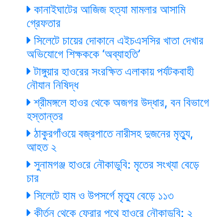
কানাইঘাটের আজিজ হত্যা মামলার আসামি
গ্রেফতার
সিলেটে চায়ের দোকানে এইচএসসির খাতা দেখার
অভিযোগে শিক্ষককে ‘অব্যাহতি’
টাঙ্গুয়ার হাওরের সংরক্ষিত এলাকায় পর্যটকবাহী
নৌযান নিষিদ্ধ
শ্রীমঙ্গলে হাওর থেকে অজগর উদ্ধার, বন বিভাগে
হস্তান্তর
ঠাকুরগাঁওয়ে বজ্রপাতে নারীসহ দুজনের মৃত্যু,
আহত ২
সুনামগঞ্জ হাওরে নৌকাডুবি: মৃতের সংখ্যা বেড়ে
চার
সিলেটে হাম ও উপসর্গে মৃত্যু বেড়ে ১১৩
কীর্তন থেকে ফেরার পথে হাওরে নৌকাডুবি: ২