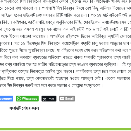
ক পদ্ধতিতে সিম নিবন্ধনের কার্যক্রমের বৈধতা চ্যালেঞ্জ করে রিট আবেদনটি খারিজ করে 
নে কোনো বাধা থাকলো না। পাশাপাশি সিম নিবন্ধন বিষয়ে বেশ কিছু অভিমত দিয়েছেন 
হিদুল হকের হাইকোর্ট বেঞ্চ মঙ্গলবার রিটটি খারিজ করে দেন। গত ১৪ মার্চ হাইকোর্ট ওই র
ধান নির্বাচন কমিশনার, জাতীয় পরিচয়পত্র অনুবিভাগের ডিজি, মোবাইফোন অপারেটরগুলোসহ ১৩
ৈধতা চ্যালেঞ্জ করে এসএম এনামুল হক নামের এক আইনজীবী গত ৯ মার্চ হাই কোর্টে এ রি
্ষে ছিলেন ফাতেমা আনোয়ার। অপরদিকে রাষ্ট্রপক্ষে ছিলেন অতিরিক্ত অ্যাটর্নি জেনারে
ন সুলতানা। গত ১৬ ডিসেম্বর সিম নিবন্ধনে বায়োমেট্রিক পদ্ধতি চালু হওয়ায় আঙুলের ছাপ 
ধতিতে পুরনো সিমের পুনঃনিবন্ধন চলছে, যা এপ্রিলের মধ্যে শেষ করার পরিকল্পনার কথা বল
সিম কিনে নানা অপরাধে ব্যবহারের অভিযোগ বাড়তে থাকায় সম্প্রতি গ্রাহকদের তথ্য যাচা
 তথ্য যাচাইয়ে শুরু হয় জাতীয় পরিচয়পত্রের তথ্য ভাণ্ডার ব্যবহারের প্রক্রিয়া। এই প্র
ব্যক্তিগত তথ্যের নিরাপত্তা হুমকির মুখে পড়বে। নাগরিকদের তথ্য চলে যাবে কোনো বে
ড়িয়ে দিয়ে বলছে, তথ্য কোনোভাবেই হাতছাড়া হওয়ার আশঙ্কা নেই। এগুলো সরকারের
াবে সিম নিবন্ধন জরুরি বলে মনে করছে সরকার ও গোয়েন্দা সংস্থাগুলো।
ssenger
Whatsapp
Post
Email
সংবাদটি শেয়ার করুন