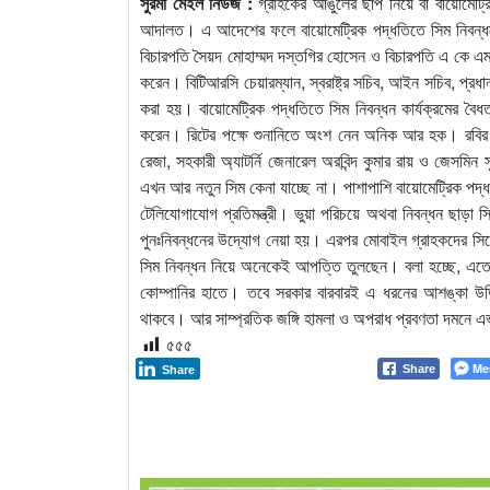
সুরমা মেইল নিউজ :
গ্রাহকের আঙুলের ছাপ নিয়ে বা বায়োমেট্রি
আদালত। এ আদেশের ফলে বায়োমেট্রিক পদ্ধতিতে সিম নিবন্ধ
বিচারপতি সৈয়দ মোহাম্মদ দস্তগির হোসেন ও বিচারপতি এ কে এম সা
করেন। বিটিআরসি চেয়ারম্যান, স্বরাষ্ট্র সচিব, আইন সচিব, প্র
করা হয়। বায়োমেট্রিক পদ্ধতিতে সিম নিবন্ধন কার্যক্রমের ব
করেন। রিটের পক্ষে শুনানিতে অংশ নেন অনিক আর হক। রবির পক
রেজা, সহকারী অ্যাটর্নি জেনারেল অরবিন্দ কুমার রায় ও জেসমি
এখন আর নতুন সিম কেনা যাচ্ছে না। পাশাপাশি বায়োমেট্রিক পদ্
টেলিযোগাযোগ প্রতিমন্ত্রী। ভুয়া পরিচয়ে অথবা নিবন্ধন ছাড়া 
পুনঃনিবন্ধনের উদ্যোগ নেয়া হয়। এরপর মোবাইল গ্রাহকদের সিমের
সিম নিবন্ধন নিয়ে অনেকেই আপত্তি তুলছেন। বলা হচ্ছে, এতে 
কোম্পানির হাতে। তবে সরকার বারবারই এ ধরনের আশঙ্কা উ
থাকবে। আর সাম্প্রতিক জঙ্গি হামলা ও অপরাধ প্রবণতা দমনে এভ
৫৫৫
Me
Share
Share