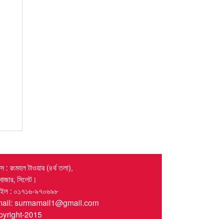
 : রংমহল টাওয়ার (৪র্থ তলা),
র বাজার, সিলেট।
াইল : ০১৭১৬-৯৭০৬৯৮
mail: surmamail1@gmail.com
yright-2015