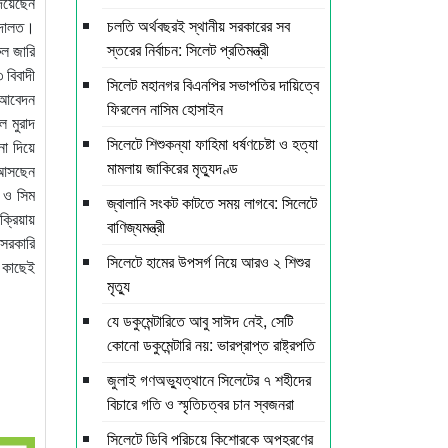
দিয়েছেন
চলতি অর্থবছরই স্থানীয় সরকারের সব
আদালত।
স্তরের নির্বাচন: সিলেট প্রতিমন্ত্রী
ুল জারি
 বিবাদী
সিলেট মহানগর বিএনপির সভাপতির দায়িত্বে
ট আবেদন
ফিরলেন নাসিম হোসাইন
ল মুরাদ
সিলেটে শিশুকন্যা ফাহিমা ধর্ষণচেষ্টা ও হত্যা
না দিয়ে
মামলায় জাকিরের মৃত্যুদণ্ড
ে আসছেন
ই ও সিম
জ্বালানি সংকট কাটতে সময় লাগবে: সিলেটে
ক্রিয়ায়
বাণিজ্যমন্ত্রী
সরকারি
সিলেটে হামের উপসর্গ নিয়ে আরও ২ শিশুর
 কাছেই
মৃত্যু
যে ডকুমেন্টারিতে আবু সাঈদ নেই, সেটি
কোনো ডকুমেন্টারি নয়: ভারপ্রাপ্ত রাষ্ট্রপতি
জুলাই গণঅভ্যুত্থানে সিলেটের ৭ শহীদের
বিচারে গতি ও স্মৃতিচত্বর চান স্বজনরা
সিলেটে ডিবি পরিচয়ে কিশোরকে অপহরণের