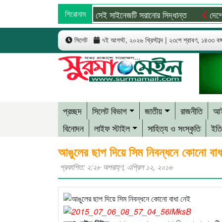
অবশেষে সেই সাইনেজটি সরানোর সিদ্ধান্ত
শিরোনাম
দেশের সব বিম
সিলেট
৭ই আগস্ট, ২০২৬ খ্রিস্টাব্দ | ২৩শে শ্রাবণ, ১৪৩৩ বঙ্গা
প্রচ্ছদ
সিলেট বিভাগ
জাতীয়
রাজনীতি
আই
বিনোদন
লাইফ স্টাইল
সাহিত্য ও সংস্কৃতি
ইতি
আঙুলের ছাপ দিয়ে সিম নিবন্ধনে কোনো বাধ
প্রকাশিত: ২:২৮ অপরাহ্ণ, এপ্রিল ১২, ২০১৬