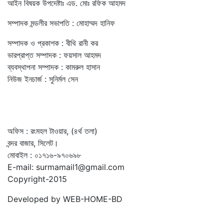
আইন বিষয়ক উপদেষ্টাঃ এড. মোঃ রফিক আহমদ
সম্পাদক মন্ডলীর সভাপতি : মোহাম্মদ হানিফ
সম্পাদক ও প্রকাশক : বীথি রানী কর
ভারপ্রাপ্ত সম্পাদক : ফয়সাল আহমদ
ব্যবস্থাপনা সম্পাদক : কামরুল হাসান
নিউজ ইনচার্জ : সুনির্মল সেন
অফিস : রংমহল টাওয়ার, (৪র্থ তলা)
বন্দর বাজার, সিলেট।
মোবাইল : ০১৭১৬-৯৭০৬৯৮
E-mail: surmamail1@gmail.com
Copyright-2015
Developed by WEB-HOME-BD