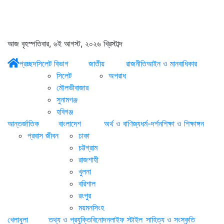
আজ বৃহস্পতিবার, ৬ই আগস্ট, ২০২৬ খ্রিস্টাব্দ
প্রচ্ছদ
সিলেট বিভাগ
জাতীয়
রাজনীতি
আইন ও মানবাধিকার
সিলেট
অপরাধ
মৌলভীবাজার
সুনামগঞ্জ
হবিগঞ্জ
আন্তর্জাতিক
বাংলাদেশ
অর্থ ও বাণিজ্য
ধর্ম-দর্শন
শিক্ষা ও শিক্ষাঙ্গন
প্রবাস জীবন
ঢাকা
চট্টগ্রাম
রাজশাহী
খুলনা
বরিশাল
রংপুর
ময়মনসিংহ
খেলাধুলা
তথ্য ও প্রযুক্তি
বিনোদন
লাইফ স্টাইল
সাহিত্য ও সংস্কৃতি