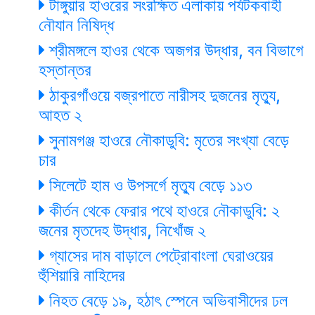
টাঙ্গুয়ার হাওরের সংরক্ষিত এলাকায় পর্যটকবাহী
নৌযান নিষিদ্ধ
শ্রীমঙ্গলে হাওর থেকে অজগর উদ্ধার, বন বিভাগে
হস্তান্তর
ঠাকুরগাঁওয়ে বজ্রপাতে নারীসহ দুজনের মৃত্যু,
আহত ২
সুনামগঞ্জ হাওরে নৌকাডুবি: মৃতের সংখ্যা বেড়ে
চার
সিলেটে হাম ও উপসর্গে মৃত্যু বেড়ে ১১৩
কীর্তন থেকে ফেরার পথে হাওরে নৌকাডুবি: ২
জনের মৃতদেহ উদ্ধার, নিখোঁজ ২
গ্যাসের দাম বাড়ালে পেট্রোবাংলা ঘেরাওয়ের
হুঁশিয়ারি নাহিদের
নিহত বেড়ে ১৯, হঠাৎ স্পেনে অভিবাসীদের ঢল