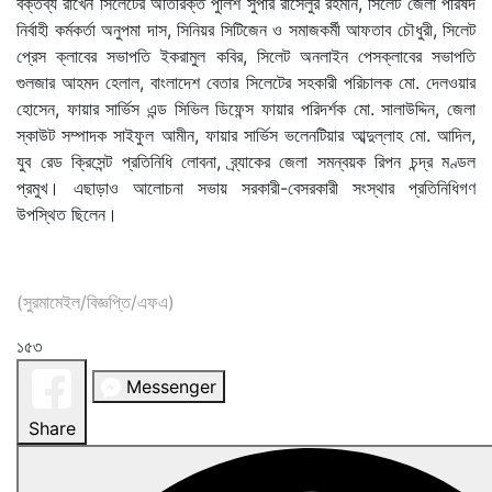
বক্তব্য রাখেন সিলেটের অতিরিক্ত পুলিশ সুপার রাসেলুর রহমান, সিলেট জেলা পরিষদ
নির্বাহী কর্মকর্তা অনুপমা দাস, সিনিয়র সিটিজেন ও সমাজকর্মী আফতাব চৌধুরী, সিলেট
প্রেস ক্লাবের সভাপতি ইকরামুল কবির, সিলেট অনলাইন পেসক্লাবের সভাপতি
গুলজার আহমদ হেলাল, বাংলাদেশ বেতার সিলেটের সহকারী পরিচালক মো. দেলওয়ার
হোসেন, ফায়ার সার্ভিস এন্ড সিভিল ডিফেন্স ফায়ার পরিদর্শক মো. সালাউদ্দিন, জেলা
স্কাউট সম্পাদক সাইফুল আমীন, ফায়ার সার্ভিস ভলেনটিয়ার আব্দুল্লাহ মো. আদিল,
যুব রেড ক্রিসেন্ট প্রতিনিধি লোবনা, ব্র্যাকের জেলা সমন্বয়ক রিপন চন্দ্র মণ্ডল
প্রমুখ। এছাড়াও আলোচনা সভায় সরকারী-বেসরকারী সংস্থার প্রতিনিধিগণ
উপস্থিত ছিলেন।
(সুরমামেইল/বিজ্ঞপ্তি/এফএ)
১৫৩
Messenger
Share