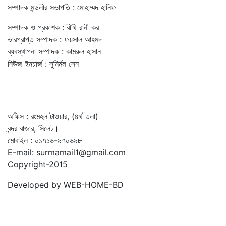
সম্পাদক মন্ডলীর সভাপতি : মোহাম্মদ হানিফ
সম্পাদক ও প্রকাশক : বীথি রানী কর
ভারপ্রাপ্ত সম্পাদক : ফয়সাল আহমদ
ব্যবস্থাপনা সম্পাদক : কামরুল হাসান
নিউজ ইনচার্জ : সুনির্মল সেন
অফিস : রংমহল টাওয়ার, (৪র্থ তলা)
বন্দর বাজার, সিলেট।
মোবাইল : ০১৭১৬-৯৭০৬৯৮
E-mail: surmamail1@gmail.com
Copyright-2015
Developed by WEB-HOME-BD