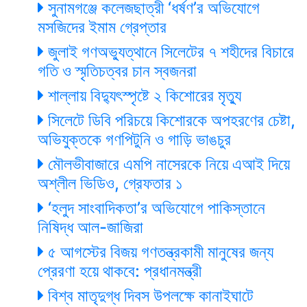
সুনামগঞ্জে কলেজছাত্রী ‘ধর্ষণ’র অভিযোগে
মসজিদের ইমাম গ্রেপ্তার
জুলাই গণঅভ্যুত্থানে সিলেটের ৭ শহীদের বিচারে
গতি ও স্মৃতিচত্বর চান স্বজনরা
শাল্লায় বিদ্যুৎস্পৃষ্টে ২ কিশোরের মৃত্যু
সিলেটে ডিবি পরিচয়ে কিশোরকে অপহরণের চেষ্টা,
অভিযুক্তকে গণপিটুনি ও গাড়ি ভাঙচুর
মৌলভীবাজারে এমপি নাসেরকে নিয়ে এআই দিয়ে
অশ্লীল ভিডিও, গ্রেফতার ১
‘হলুদ সাংবাদিকতা’র অভিযোগে পাকিস্তানে
নিষিদ্ধ আল-জাজিরা
৫ আগস্টের বিজয় গণতন্ত্রকামী মানুষের জন্য
প্রেরণা হয়ে থাকবে: প্রধানমন্ত্রী
বিশ্ব মাতৃদুগ্ধ দিবস উপলক্ষে কানাইঘাটে