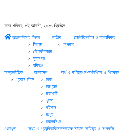
আজ শনিবার, ৮ই আগস্ট, ২০২৬ খ্রিস্টাব্দ
প্রচ্ছদ
সিলেট বিভাগ
জাতীয়
রাজনীতি
আইন ও মানবাধিকার
সিলেট
অপরাধ
মৌলভীবাজার
সুনামগঞ্জ
হবিগঞ্জ
আন্তর্জাতিক
বাংলাদেশ
অর্থ ও বাণিজ্য
ধর্ম-দর্শন
শিক্ষা ও শিক্ষাঙ্গন
প্রবাস জীবন
ঢাকা
চট্টগ্রাম
রাজশাহী
খুলনা
বরিশাল
রংপুর
ময়মনসিংহ
খেলাধুলা
তথ্য ও প্রযুক্তি
বিনোদন
লাইফ স্টাইল
সাহিত্য ও সংস্কৃতি