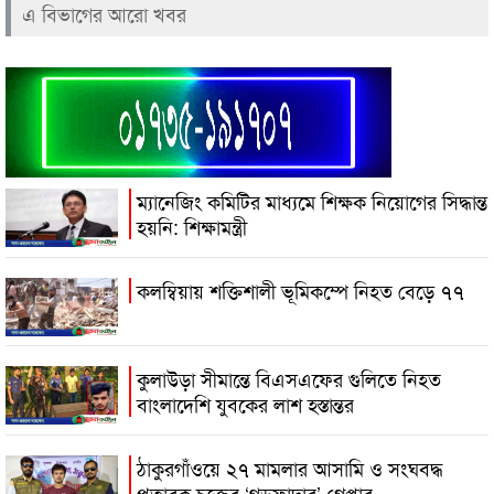
এ বিভাগের আরো খবর
ম্যানেজিং কমিটির মাধ্যমে শিক্ষক নিয়োগের সিদ্ধান্ত
হয়নি: শিক্ষামন্ত্রী
কলম্বিয়ায় শক্তিশালী ভূমিকম্পে নিহত বেড়ে ৭৭
কুলাউড়া সীমান্তে বিএসএফের গুলিতে নিহত
বাংলাদেশি যুবকের লাশ হস্তান্তর
ঠাকুরগাঁওয়ে ২৭ মামলার আসামি ও সংঘবদ্ধ
প্রতারক চক্রের ‘গডফাদার’ গ্রেপ্তার