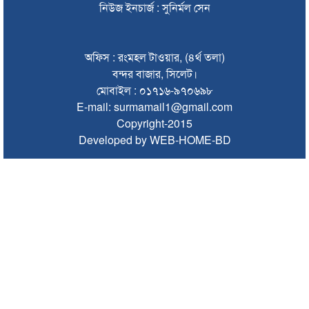
নিউজ ইনচার্জ : সুনির্মল সেন
সুরমা নদী থেকে বালু উত্তোলনে বাধাঁ, ফেইসবুকে হুমকিসহ রটানো হচ্ছে
গুজব
অফিস : রংমহল টাওয়ার, (৪র্থ তলা)
সিলেটে আদিবাসীদের সাংবিধানিক স্বীকৃতি ও ‘সমতল ভূমি কমিশন’
গঠনের দাবী
বন্দর বাজার, সিলেট।
মোবাইল : ০১৭১৬-৯৭০৬৯৮
স্কুলছাত্রীকে ‘ধর্ষণ’; অপমান-নির্যাতনে বাবার আত্মহত্যা, প্রধান
E-mail: surmamail1@gmail.com
আসামিকে ঢাকায় গ্রেপ্তার
Copyright-2015
Developed by WEB-HOME-BD
সালমান শাহ হত্যা মামলায় ডন গ্রেপ্তার
সালমান শাহ হত্যা: শাবনূরের জড়িত থাকার দাবি রাজসাক্ষীর, মুখ
খুললেন নায়িকা
চোরাচালানের আসামিকে ছাড়াতে না পেরে পুলিশের বিরুদ্ধে অপপ্রচার
সেই দুই বাসের রেজিস্ট্রেশন বাতিল, চালক-মালিকদের হাজিরের নির্দেশ
এক মাসে সিলেটের সড়কে ঝরল ৩১ প্রাণ
সুনামগঞ্জে ভাইকে বাঁচাতে গিয়ে প্রাণ গেল বোনেরও