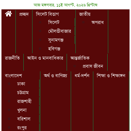
আজ মঙ্গলবার, ১১ই আগস্ট, ২০২৬ খ্রিস্টাব্দ
প্রচ্ছদ
সিলেট বিভাগ
জাতীয়
সিলেট
অপরাধ
মৌলভীবাজার
সুনামগঞ্জ
হবিগঞ্জ
রাজনীতি
আইন ও মানবাধিকার
আন্তর্জাতিক
প্রবাস জীবন
বাংলাদেশ
অর্থ ও বাণিজ্য
ধর্ম-দর্শন
শিক্ষা ও শিক্ষাঙ্গন
ঢাকা
চট্টগ্রাম
রাজশাহী
খুলনা
বরিশাল
রংপুর