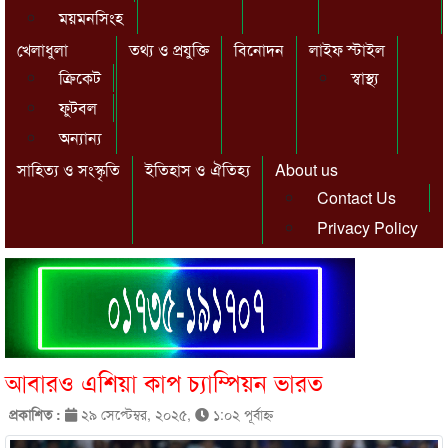
ময়মনসিংহ
খেলাধুলা
তথ্য ও প্রযুক্তি
বিনোদন
লাইফ স্টাইল
ক্রিকেট
স্বাস্থ্য
ফুটবল
অন্যান্য
সাহিত্য ও সংস্কৃতি
ইতিহাস ও ঐতিহ্য
About us
Contact Us
Privacy Policy
আবারও এশিয়া কাপ চ্যাম্পিয়ন ভারত
প্রকাশিত :
২৯ সেপ্টেম্বর, ২০২৫,
১:০২ পূর্বাহ্ণ