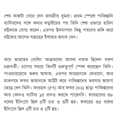
শেষ কাজটা সেরে দেন জসপ্রীত বুমরা। প্রথম স্পেলে পাকিস্তানি
ব্যাটারদের সঙ্গে কথার লড়াইয়ের পর তিনি শেষ ওভারে হারিস
রউফকে বোল্ড করেন। এরপর উদযাপনে কিছু পতনের ভঙ্গি করে
রউফের আগের সপ্তাহের ইশারার জবাব দেন।
তবে ভারতের বোলিং আক্রমণের আসল নায়ক ছিলেন বরুণ
চক্রবর্তী। চাপের সময়ে তিনটি গুরুত্বপূর্ণ স্পেল করেছেন তিনি।
পাওয়ারপ্লেতে শুরুর আঘাত, এরপর ফারহানকে ফেরানো, আর
মাঝপথে ফখর জামানকে আউট করে পাকিস্তানের ভরসার জায়গা
ভেঙে দেন তিনি। ফারহান (৫৭) আর ফখর (৪৬) ছাড়া পাকিস্তানের
আর কোনও ব্যাটার ১৫ রানও করতে পারেননি। ফারহানের ৩৮
বলের ইনিংসে ছিল ৫টি চার ও ৩টি ছয়। ফখরের ৩৫ বলের
ইনিংসে ছিল ২টি চার ও ২টি ছয়।