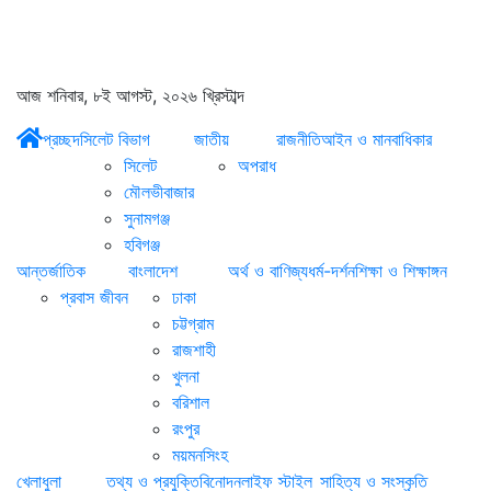
আজ শনিবার, ৮ই আগস্ট, ২০২৬ খ্রিস্টাব্দ
প্রচ্ছদ
সিলেট বিভাগ
জাতীয়
রাজনীতি
আইন ও মানবাধিকার
সিলেট
অপরাধ
মৌলভীবাজার
সুনামগঞ্জ
হবিগঞ্জ
আন্তর্জাতিক
বাংলাদেশ
অর্থ ও বাণিজ্য
ধর্ম-দর্শন
শিক্ষা ও শিক্ষাঙ্গন
প্রবাস জীবন
ঢাকা
চট্টগ্রাম
রাজশাহী
খুলনা
বরিশাল
রংপুর
ময়মনসিংহ
খেলাধুলা
তথ্য ও প্রযুক্তি
বিনোদন
লাইফ স্টাইল
সাহিত্য ও সংস্কৃতি