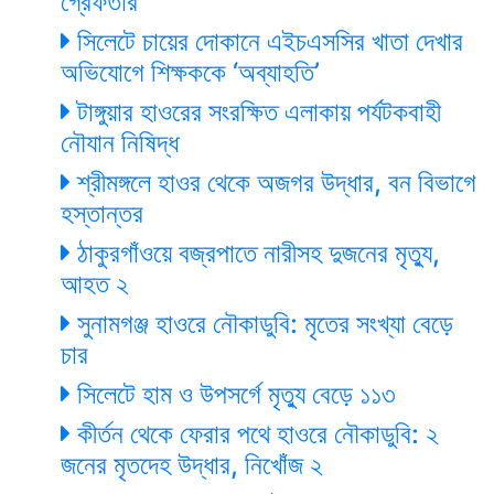
গ্রেফতার
সিলেটে চায়ের দোকানে এইচএসসির খাতা দেখার
অভিযোগে শিক্ষককে ‘অব্যাহতি’
টাঙ্গুয়ার হাওরের সংরক্ষিত এলাকায় পর্যটকবাহী
নৌযান নিষিদ্ধ
শ্রীমঙ্গলে হাওর থেকে অজগর উদ্ধার, বন বিভাগে
হস্তান্তর
ঠাকুরগাঁওয়ে বজ্রপাতে নারীসহ দুজনের মৃত্যু,
আহত ২
সুনামগঞ্জ হাওরে নৌকাডুবি: মৃতের সংখ্যা বেড়ে
চার
সিলেটে হাম ও উপসর্গে মৃত্যু বেড়ে ১১৩
কীর্তন থেকে ফেরার পথে হাওরে নৌকাডুবি: ২
জনের মৃতদেহ উদ্ধার, নিখোঁজ ২