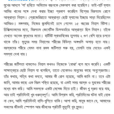
মুখের আদলে ‘পা’ ছবিতে অমিতাভ বচ্চনকে মেকআপ করা হয়েছিল। ডাই-হার্ট ফ্যান
আমির খানের সঙ্গে দেখা করার ইচ্ছা প্রকাশ করেছিল বিশ্বের বিরলতম রোগে
আক্রান্ত নিহাল। প্রোজেরিয়াতে আক্রান্ত ছোট্ট ফ্যানের ইচ্ছায় সাড়া দিয়েছিলেন
আমিরও। মঙ্গলবার, নিজের জন্মদিনেই চলে গেলেন ১৫ বছরের নিহাল বিটলা।
চিকিত্সতকদের মতে, বিরলতম জেনেটিক ডিসঅর্ডারে আক্রান্ত ছিল নিহাল। তাঁকে
দেখতে অনেক বৃদ্ধদের মতো। হার্টবিট স্বাভাবিকের তুলনায় ২ গুণ বেশি হারে চলতে
থাকে তাঁর। মৃত্যুর সময় নিহালের শরীরের বিভিন্ন অঙ্গগুলি অসাড় হতে যায়।
বয়স্কদের শরীরে যেমন নানা রকম জটিলতা শুরু হয়, তেমনি তার দেহেও একই
সমস্যা দেখা যায়।
শরীরের জটিলতা থাকলেও নিহাল কখনও নিজেকে ‘বোঝা’ বলে মনে করেনি। একটি
সাক্ষাত্কা্রে ছোট্ট নিহাল যা বলেছিল, তাতে যেকোনও মানুষের কাছে অনুপ্রেরণার।
তাঁর কথায়, সত্যি কথা বলতে, আমার কী রোগ হয়েছে, আমি জানি না। তবে এটা
জানি, আমার কাছে এক বিরল শক্তি রয়েছে, যা একই সময় বয়স্ক ও যুবকের শরীরের
মধ্যে বাস করি। আমি সকলকে একটা মেসেজ দিতে চাই। জীবন খু দ্রুত বয়ে যায়,
আর তাই প্রতিদিনই খুব গুরুত্বপূর্ণ। আমি বিশ্বাস করি, প্রতিদিনের ঘটনা যাই হোক
না কেন, আমি প্রতিদিনই হাসি-খুশিতে থাকি। আশা করি, মানুষ জানে যে, আমাদের
সকলের জীবনই স্পেশাল আর জীবনের প্রতিটি মুহূর্তই খুব সুন্দর।