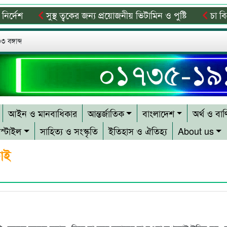
েশ
সুস্থ ত্বকের জন্য প্রয়োজনীয় ভিটামিন ও পুষ্টি
চা বিক্রয়
ি মোবিলাইজেশন প্রোগ্রাম
লোভাছড়া পাথর কোয়ারী পরিদর্শনে ড
 বঙ্গাব্দ
আইন ও মানবাধিকার
আন্তর্জাতিক
বাংলাদেশ
অর্থ ও বাণ
স্টাইল
সাহিত্য ও সংস্কৃতি
ইতিহাস ও ঐতিহ্য
About us
চাই