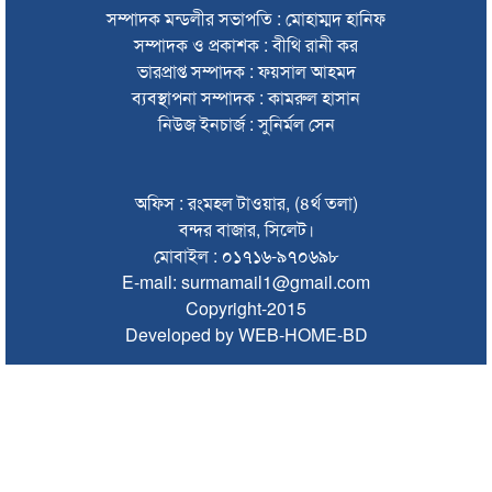
সম্পাদক মন্ডলীর সভাপতি : মোহাম্মদ হানিফ
এক মাসে সিলেটের সড়কে ঝরল ৩১ প্রাণ
সম্পাদক ও প্রকাশক : বীথি রানী কর
ভারপ্রাপ্ত সম্পাদক : ফয়সাল আহমদ
সুনামগঞ্জে ভাইকে বাঁচাতে গিয়ে প্রাণ গেল বোনেরও
ব্যবস্থাপনা সম্পাদক : কামরুল হাসান
সিলেটে আইসিইউ না পেয়ে হামে আক্রান্ত শিশু মৃত্যুর অভিযোগ
নিউজ ইনচার্জ : সুনির্মল সেন
১৪৪ ধারা উপেক্ষা করে দিরাইয়ে বিএনপির দুই পক্ষের মিছিল-সমাবেশ
অফিস : রংমহল টাওয়ার, (৪র্থ তলা)
সিলেটে বাস দুর্ঘটনায় মৃতদের পরিবার পাবে ৫ লাখ টাকা
বন্দর বাজার, সিলেট।
ঠাকুরগাঁওয়ে মোটরসাইকেল দুর্ঘটনায় পথচারীসহ ২ জনের মৃত্যু
মোবাইল : ০১৭১৬-৯৭০৬৯৮
E-mail: surmamail1@gmail.com
আরেক অনলাইন ক্যাসিনো পরিচালনাকারীকে গ্রেপ্তার করেছে ডিবি
Copyright-2015
Developed by WEB-HOME-BD
সিলেটে দুই বাসের মুখোমুখি সংঘর্ষে শিশুসহ ৯ জনের মৃত্যু
অবশেষে সেই সাইনেজটি সরানোর সিদ্ধান্ত
দেশের সব বিমানবন্দরে নিরাপত্তা জোরদারের নির্দেশ
সুস্থ ত্বকের জন্য প্রয়োজনীয় ভিটামিন ও পুষ্টি