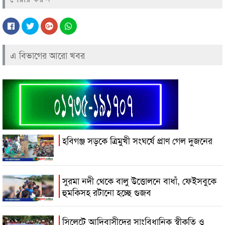
এ বিভাগের আরো খবর
হবিগঞ্জ সড়কে ত্রিমুখী সংঘর্ষে প্রাণ গেল দুজনের
সুরমা নদী থেকে বালু উত্তোলনে বাধাঁ, ফেইসবুকে
হুমকিসহ রটানো হচ্ছে গুজব
সিলেটে আদিবাসীদের সাংবিধানিক স্বীকৃতি ও