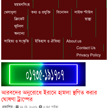
ময়মনসিংহ
খেলাধুলা
তথ্য ও প্রযুক্তি
বিনোদন
লাইফ স্টাইল
ক্রিকেট
স্বাস্থ্য
ফুটবল
অন্যান্য
সাহিত্য ও সংস্কৃতি
ইতিহাস ও ঐতিহ্য
About us
Contact Us
Privacy Policy
আরবদের অনুরোধে ইরানে হামলা স্থগিত করার
ঘোষণা ট্রাম্পের
প্রকাশিত :
১৯ মে, ২০২৬,
২:৩৫ পূর্বাহ্ণ