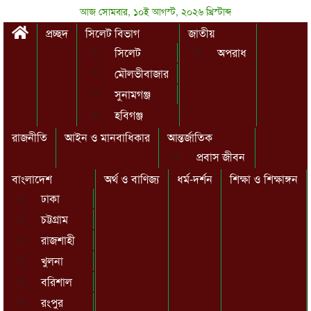
আজ সোমবার, ১০ই আগস্ট, ২০২৬ খ্রিস্টাব্দ
প্রচ্ছদ
সিলেট বিভাগ
জাতীয়
সিলেট
অপরাধ
মৌলভীবাজার
সুনামগঞ্জ
হবিগঞ্জ
রাজনীতি
আইন ও মানবাধিকার
আন্তর্জাতিক
প্রবাস জীবন
বাংলাদেশ
অর্থ ও বাণিজ্য
ধর্ম-দর্শন
শিক্ষা ও শিক্ষাঙ্গন
ঢাকা
চট্টগ্রাম
রাজশাহী
খুলনা
বরিশাল
রংপুর