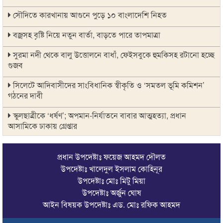
সৌদিতে কারখানায় আগুনে পুড়ে ১০ বাংলাদেশি নিহত
বজ্রসহ বৃষ্টি নিয়ে নতুন বার্তা, বাড়তে পারে তাপমাত্রা
সুরমা নদী থেকে বালু উত্তোলনে বাধাঁ, ফেইসবুকে হুমকিসহ রটানো হচ্ছে
গুজব
সিলেটে আদিবাসীদের সাংবিধানিক স্বীকৃতি ও ‘সমতল ভূমি কমিশন’
গঠনের দাবী
স্কুলছাত্রীকে ‘ধর্ষণ’; অপমান-নির্যাতনে বাবার আত্মহত্যা, প্রধান
আসামিকে ঢাকায় গ্রেপ্তার
সালমান শাহ হত্যা মামলায় ডন গ্রেপ্তার
প্রধান উপদেষ্টাঃ ফয়েজ আহমদ দৌলত
সালমান শাহ হত্যা: শাবনূরের জড়িত থাকার দাবি রাজসাক্ষীর, মুখ
উপদেষ্টাঃ খালেদুল ইসলাম কোহিনূর
খুললেন নায়িকা
উপদেষ্টাঃ মোঃ মিটু মিয়া
উপদেষ্টাঃ অর্জুন ঘোষ
চোরাচালানের আসামিকে ছাড়াতে না পেরে পুলিশের বিরুদ্ধে অপপ্রচার
আইন বিষয়ক উপদেষ্টাঃ এড. মোঃ রফিক আহমদ
সেই দুই বাসের রেজিস্ট্রেশন বাতিল, চালক-মালিকদের হাজিরের নির্দেশ