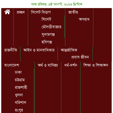
আজ রবিবার, ৯ই আগস্ট, ২০২৬ খ্রিস্টাব্দ
প্রচ্ছদ
সিলেট বিভাগ
জাতীয়
সিলেট
অপরাধ
মৌলভীবাজার
সুনামগঞ্জ
হবিগঞ্জ
রাজনীতি
আইন ও মানবাধিকার
আন্তর্জাতিক
প্রবাস জীবন
বাংলাদেশ
অর্থ ও বাণিজ্য
ধর্ম-দর্শন
শিক্ষা ও শিক্ষাঙ্গন
ঢাকা
চট্টগ্রাম
রাজশাহী
খুলনা
বরিশাল
রংপুর