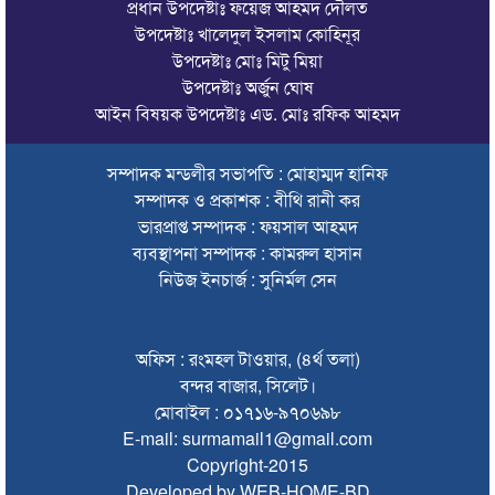
প্রধান উপদেষ্টাঃ ফয়েজ আহমদ দৌলত
সিলেটে বাস দুর্ঘটনায় মৃতদের পরিবার পাবে ৫ লাখ টাকা
উপদেষ্টাঃ খালেদুল ইসলাম কোহিনূর
উপদেষ্টাঃ মোঃ মিটু মিয়া
ঠাকুরগাঁওয়ে মোটরসাইকেল দুর্ঘটনায় পথচারীসহ ২ জনের মৃত্যু
উপদেষ্টাঃ অর্জুন ঘোষ
আরেক অনলাইন ক্যাসিনো পরিচালনাকারীকে গ্রেপ্তার করেছে ডিবি
আইন বিষয়ক উপদেষ্টাঃ এড. মোঃ রফিক আহমদ
সিলেটে দুই বাসের মুখোমুখি সংঘর্ষে শিশুসহ ৯ জনের মৃত্যু
সম্পাদক মন্ডলীর সভাপতি : মোহাম্মদ হানিফ
সম্পাদক ও প্রকাশক : বীথি রানী কর
অবশেষে সেই সাইনেজটি সরানোর সিদ্ধান্ত
ভারপ্রাপ্ত সম্পাদক : ফয়সাল আহমদ
দেশের সব বিমানবন্দরে নিরাপত্তা জোরদারের নির্দেশ
ব্যবস্থাপনা সম্পাদক : কামরুল হাসান
নিউজ ইনচার্জ : সুনির্মল সেন
সুস্থ ত্বকের জন্য প্রয়োজনীয় ভিটামিন ও পুষ্টি
চা বিক্রয়ে ন্যাশনাল টি কোম্পানির নতুন ইতিহাস
অফিস : রংমহল টাওয়ার, (৪র্থ তলা)
জাফর ইকবালসহ ৮ জনের বিরুদ্ধে তদন্ত প্রতিবেদন দাখিল
বন্দর বাজার, সিলেট।
মোবাইল : ০১৭১৬-৯৭০৬৯৮
ঢাকায় বাসভবনে আগুন, স্ত্রীসহ হাসপাতালে ভর্তি পাকিস্তান
E-mail: surmamail1@gmail.com
হাইকমিশনার
Copyright-2015
ঠাকুরগাঁওয়ে অনলাইন ক্যাসিনো পরিচালনার অভিযোগে যুবক গ্রেপ্তার
Developed by WEB-HOME-BD