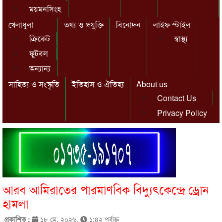
ময়মনসিংহ
খেলাধুলা
তথ্য ও প্রযুক্তি
বিনোদন
লাইফ স্টাইল
ক্রিকেট
স্বাস্থ্য
ফুটবল
অন্যান্য
সাহিত্য ও সংস্কৃতি
ইতিহাস ও ঐতিহ্য
About us
Contact Us
Privacy Policy
আরব আমিরাতের পারমাণবিক বিদ্যুৎকেন্দ্রে ড্রোন
হামলা
প্রকাশিত :
১৮ মে, ২০২৬,
১:৪২ পূর্বাহ্ণ