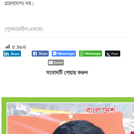
গ্রহণযোগ্য নয়।
(সুরমামেইল/এমকে)
৫,৯৮৪
Messenger
Whatsapp
Post
Share
Share
Email
সংবাদটি শেয়ার করুন