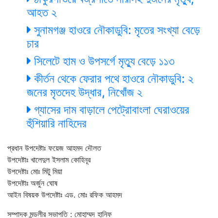
আহত ২
সুনামগঞ্জ হাওরে নৌকাডুবি: মৃতের সংখ্যা বেড়ে
চার
সিলেটে হাম ও উপসর্গে মৃত্যু বেড়ে ১১৩
কীর্তন থেকে ফেরার পথে হাওরে নৌকাডুবি: ২
জনের মৃতদেহ উদ্ধার, নিখোঁজ ২
গ্যাসের দাম বাড়ালে পেট্রোবাংলা ঘেরাওয়ের
হুঁশিয়ারি নাহিদের
প্রধান উপদেষ্টাঃ ফয়েজ আহমদ দৌলত
উপদেষ্টাঃ খালেদুল ইসলাম কোহিনূর
উপদেষ্টাঃ মোঃ মিটু মিয়া
উপদেষ্টাঃ অর্জুন ঘোষ
আইন বিষয়ক উপদেষ্টাঃ এড. মোঃ রফিক আহমদ
সম্পাদক মন্ডলীর সভাপতি : মোহাম্মদ হানিফ