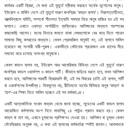
কার্যকর একটি ক্রিয়া, সে কথা এই মুহূর্তে স্বীকার করছেন অর্ধেক ভূগোলের মানুষ।
ইউরোপ ও মার্কিন দেশে এই মুহূর্তে দারুণ জনপ্রিয় ‘কাড্‌ল ক্লাব’। নিরাপত্তাহীনতা,
আত্মবিশ্বাসে ঘাটতি, সম্পর্কে শীতলতা ইত্যাদি সমস্যা নিয়ে মানুষ হাজির হন এই সব
ক্লাবে। এখানে একান্ত অপরিচিত ব্যক্তিরাও আলিঙ্গনের মাধ্যমে পরস্পরের
কাছাকাছি আসেন। মনের ভিতরে জমতে থাকা মেঘগুলোকে বের করে দিতে পারেন
সামান্য কিছু কসরতের মাধ্যমে। কেবল প্রেমবঞ্চিত মানুষই নন, এই ক্লাবে সামিল
হয়েছেন বহু সংসারী নারী-পুরুষ। একাকীত্ব মেটানোর প্রয়োজন এক ছাদের নীচে
সমবেত করে চলেছে অসংখ্য মানুষকে।
কেবল কাডল ক্লাব নয়, ইউরোপ আর আমেরিকার বিভিন্ন দেশে এই মুহূর্তে দারুণ
জনপ্রিয় কাডল ওয়ার্কশপ ও কাডল পার্টি। কীভাবে জড়িয়ে ধরতে হবে, কখন আলিঙ্গন
করতে হবে, আলিঙ্গনের পরবর্তী ক্রিয়াগুলি কী, এই সব বিষয়ের চর্চাই এই ক্লাব, পার্টি
বা ওয়ার্কশপের উপজীব্য। বিনামূল্যে নয়, রীতিমতো অর্থের বিনিময়ে মানুষ ‘কাড্‌ল’ বা
‘হাগ’-এর শিক্ষা নিতে সামিল হচ্ছেন এই সব কর্মকাণ্ডে।
একটি আন্তর্জাতিক সংবাদ মাধ্যম থেকে জানা যাচ্ছে, লন্ডেনের একটি কাডল ক্লাব
আয়োজিত কর্মশালায় অংশ নিতে মাথাপিছু ২৪ পাউন্ড প্রদান করতে হয়। কেবল
কাড্‌ল বা হাগ নয়, এখানে চুম্বনের প্রশিক্ষণও দেওয়া হয়। আলিঙ্গন বা চুম্বন কেবল
যৌনক্রিয়ার অনুষঙ্গ নয়, এ কথা এই ক্লাবের কর্মকর্তারা স্পষ্টই জানান। আবসাদকে