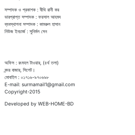
সম্পাদক ও প্রকাশক : বীথি রানী কর
ভারপ্রাপ্ত সম্পাদক : ফয়সাল আহমদ
ব্যবস্থাপনা সম্পাদক : কামরুল হাসান
নিউজ ইনচার্জ : সুনির্মল সেন
অফিস : রংমহল টাওয়ার, (৪র্থ তলা)
বন্দর বাজার, সিলেট।
মোবাইল : ০১৭১৬-৯৭০৬৯৮
E-mail: surmamail1@gmail.com
Copyright-2015
Developed by WEB-HOME-BD