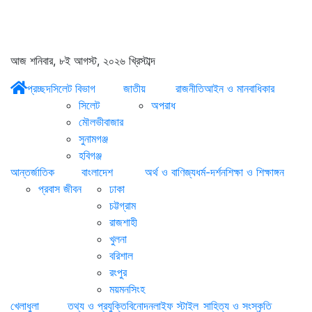
আজ শনিবার, ৮ই আগস্ট, ২০২৬ খ্রিস্টাব্দ
প্রচ্ছদ
সিলেট বিভাগ
জাতীয়
রাজনীতি
আইন ও মানবাধিকার
সিলেট
অপরাধ
মৌলভীবাজার
সুনামগঞ্জ
হবিগঞ্জ
আন্তর্জাতিক
বাংলাদেশ
অর্থ ও বাণিজ্য
ধর্ম-দর্শন
শিক্ষা ও শিক্ষাঙ্গন
প্রবাস জীবন
ঢাকা
চট্টগ্রাম
রাজশাহী
খুলনা
বরিশাল
রংপুর
ময়মনসিংহ
খেলাধুলা
তথ্য ও প্রযুক্তি
বিনোদন
লাইফ স্টাইল
সাহিত্য ও সংস্কৃতি