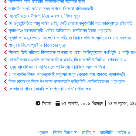
ভিসাসেবা নিয়ে ভারতীয় হাইকমিশনের সতর্কতা জারি
জ্বালানি সংকট কাটতে সময় লাগবে: সিলেটে বাণিজ্যমন্ত্রী
সিলেটে হামের উপসর্গ নিয়ে আরও ২ শিশুর মৃত্যু
যে ডকুমেন্টারিতে আবু সাঈদ নেই, সেটি কোনো ডকুমেন্টারি নয়: ভারপ্রাপ্ত রাষ্ট্রপতি
সুনামগঞ্জে কলেজছাত্রী ‘ধর্ষণ’র অভিযোগে মসজিদের ইমাম গ্রেপ্তার
জুলাই গণঅভ্যুত্থানে সিলেটের ৭ শহীদের বিচারে গতি ও স্মৃতিচত্বর চান স্বজনরা
শাল্লায় বিদ্যুৎস্পৃষ্টে ২ কিশোরের মৃত্যু
সিলেটে ডিবি পরিচয়ে কিশোরকে অপহরণের চেষ্টা, অভিযুক্তকে গণপিটুনি ও গাড়ি ভাঙ
মৌলভীবাজারে এমপি নাসেরকে নিয়ে এআই দিয়ে অশ্লীল ভিডিও, গ্রেফতার ১
‘হলুদ সাংবাদিকতা’র অভিযোগে পাকিস্তানে নিষিদ্ধ আল-জাজিরা
৫ আগস্টের বিজয় গণতন্ত্রকামী মানুষের জন্য প্রেরণা হয়ে থাকবে: প্রধানমন্ত্রী
বিশ্ব মাতৃদুগ্ধ দিবস উপলক্ষে কানাইঘাটে কমিউনিটি মোবিলাইজেশন প্রোগ্রাম
লোভাছড়া পাথর কোয়ারী পরিদর্শনে ডিএমডি’র পরিচালক
সিলেট
৮ই আগস্ট, ২০২৬ খ্রিস্টাব্দ | ২৪শে শ্রাবণ, ১৪৩৩ 
প্রচ্ছদ
সিলেট বিভাগ
জাতীয়
রাজনীতি
আইন ও