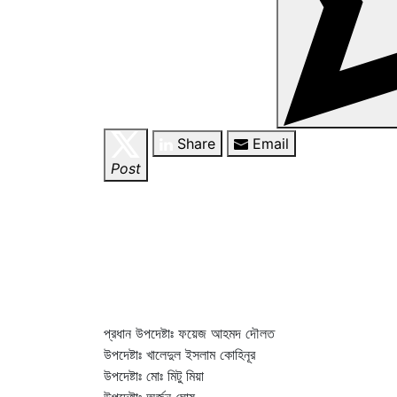
Share
Email
Post
প্রধান উপদেষ্টাঃ ফয়েজ আহমদ দৌলত
উপদেষ্টাঃ খালেদুল ইসলাম কোহিনূর
উপদেষ্টাঃ মোঃ মিটু মিয়া
উপদেষ্টাঃ অর্জুন ঘোষ