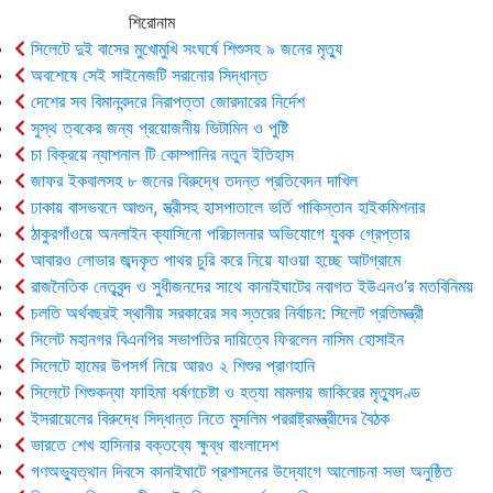
শিরোনাম
সিলেটে দুই বাসের মুখোমুখি সংঘর্ষে শিশুসহ ৯ জনের মৃত্যু
অবশেষে সেই সাইনেজটি সরানোর সিদ্ধান্ত
দেশের সব বিমানবন্দরে নিরাপত্তা জোরদারের নির্দেশ
সুস্থ ত্বকের জন্য প্রয়োজনীয় ভিটামিন ও পুষ্টি
চা বিক্রয়ে ন্যাশনাল টি কোম্পানির নতুন ইতিহাস
জাফর ইকবালসহ ৮ জনের বিরুদ্ধে তদন্ত প্রতিবেদন দাখিল
ঢাকায় বাসভবনে আগুন, স্ত্রীসহ হাসপাতালে ভর্তি পাকিস্তান হাইকমিশনার
ঠাকুরগাঁওয়ে অনলাইন ক্যাসিনো পরিচালনার অভিযোগে যুবক গ্রেপ্তার
আবারও লোভার জব্দকৃত পাথর চুরি করে নিয়ে যাওয়া হচ্ছে আটগ্রামে
রাজনৈতিক নেতৃবৃন্দ ও সুধীজনদের সাথে কানাইঘাটের নবাগত ইউএনও’র মতবিনিময়
চলতি অর্থবছরই স্থানীয় সরকারের সব স্তরের নির্বাচন: সিলেট প্রতিমন্ত্রী
সিলেট মহানগর বিএনপির সভাপতির দায়িত্বে ফিরলেন নাসিম হোসাইন
সিলেটে হামের উপসর্গ নিয়ে আরও ২ শিশুর প্রাণহানি
সিলেটে শিশুকন্যা ফাহিমা ধর্ষণচেষ্টা ও হত্যা মামলায় জাকিরের মৃত্যুদণ্ড
ইসরায়েলের বিরুদ্ধে সিদ্ধান্ত নিতে মুসলিম পররাষ্ট্রমন্ত্রীদের বৈঠক
ভারতে শেখ হাসিনার বক্তব্যে ক্ষুব্ধ বাংলাদেশ
গণঅভ্যুত্থান দিবসে কানাইঘাটে প্রশাসনের উদ্যোগে আলোচনা সভা অনুষ্ঠিত