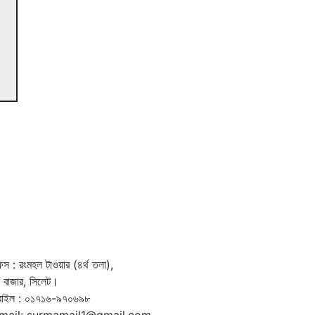
স : রংমহল টাওয়ার (৪র্থ তলা),
দর বাজার, সিলেট।
বাইল : ০১৭১৬-৯৭০৬৯৮
mail: surmamail1@gmail.com