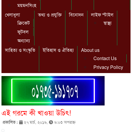
ময়মনসিংহ
খেলাধুলা
তথ্য ও প্রযুক্তি
বিনোদন
লাইফ স্টাইল
ক্রিকেট
স্বাস্থ্য
ফুটবল
অন্যান্য
সাহিত্য ও সংস্কৃতি
ইতিহাস ও ঐতিহ্য
About us
Contact Us
Privacy Policy
এই গরমে কী খাওয়া উচিৎ!
প্রকাশিত :
২৭ মার্চ, ২০১৬,
৬:০৩ অপরাহ্ণ