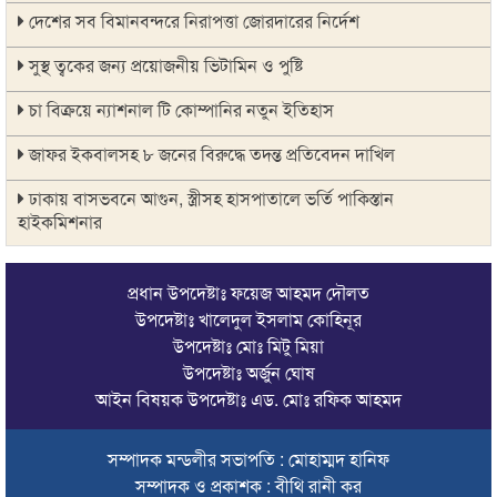
দেশের সব বিমানবন্দরে নিরাপত্তা জোরদারের নির্দেশ
সুস্থ ত্বকের জন্য প্রয়োজনীয় ভিটামিন ও পুষ্টি
চা বিক্রয়ে ন্যাশনাল টি কোম্পানির নতুন ইতিহাস
জাফর ইকবালসহ ৮ জনের বিরুদ্ধে তদন্ত প্রতিবেদন দাখিল
ঢাকায় বাসভবনে আগুন, স্ত্রীসহ হাসপাতালে ভর্তি পাকিস্তান
হাইকমিশনার
ঠাকুরগাঁওয়ে অনলাইন ক্যাসিনো পরিচালনার অভিযোগে যুবক গ্রেপ্তার
প্রধান উপদেষ্টাঃ ফয়েজ আহমদ দৌলত
আবারও লোভার জব্দকৃত পাথর চুরি করে নিয়ে যাওয়া হচ্ছে আটগ্রামে
উপদেষ্টাঃ খালেদুল ইসলাম কোহিনূর
উপদেষ্টাঃ মোঃ মিটু মিয়া
রাজনৈতিক নেতৃবৃন্দ ও সুধীজনদের সাথে কানাইঘাটের নবাগত
উপদেষ্টাঃ অর্জুন ঘোষ
ইউএনও’র মতবিনিময়
আইন বিষয়ক উপদেষ্টাঃ এড. মোঃ রফিক আহমদ
চলতি অর্থবছরই স্থানীয় সরকারের সব স্তরের নির্বাচন: সিলেট প্রতিমন্ত্রী
সম্পাদক মন্ডলীর সভাপতি : মোহাম্মদ হানিফ
সিলেট মহানগর বিএনপির সভাপতির দায়িত্বে ফিরলেন নাসিম হোসাইন
সম্পাদক ও প্রকাশক : বীথি রানী কর