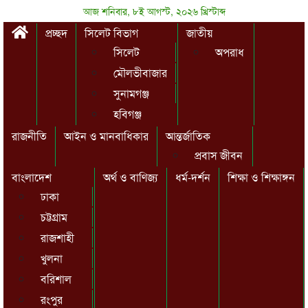
আজ শনিবার, ৮ই আগস্ট, ২০২৬ খ্রিস্টাব্দ
প্রচ্ছদ
সিলেট বিভাগ
জাতীয়
সিলেট
অপরাধ
মৌলভীবাজার
সুনামগঞ্জ
হবিগঞ্জ
রাজনীতি
আইন ও মানবাধিকার
আন্তর্জাতিক
প্রবাস জীবন
বাংলাদেশ
অর্থ ও বাণিজ্য
ধর্ম-দর্শন
শিক্ষা ও শিক্ষাঙ্গন
ঢাকা
চট্টগ্রাম
রাজশাহী
খুলনা
বরিশাল
রংপুর