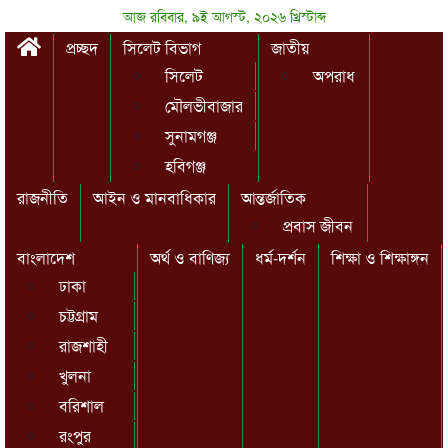
আজ রবিবার, ৯ই আগস্ট, ২০২৬ খ্রিস্টাব্দ
প্রচ্ছদ
সিলেট বিভাগ
জাতীয়
সিলেট
অপরাধ
মৌলভীবাজার
সুনামগঞ্জ
হবিগঞ্জ
রাজনীতি
আইন ও মানবাধিকার
আন্তর্জাতিক
প্রবাস জীবন
বাংলাদেশ
অর্থ ও বাণিজ্য
ধর্ম-দর্শন
শিক্ষা ও শিক্ষাঙ্গন
ঢাকা
চট্টগ্রাম
রাজশাহী
খুলনা
বরিশাল
রংপুর