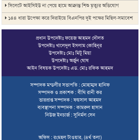
সিলেটে আইসিইউ না পেয়ে হামে আক্রান্ত শিশু মৃত্যুর অভিযোগ
১৪৪ ধারা উপেক্ষা করে দিরাইয়ে বিএনপির দুই পক্ষের মিছিল-সমাবেশ
সিলেটে বাস দুর্ঘটনায় মৃতদের পরিবার পাবে ৫ লাখ টাকা
প্রধান উপদেষ্টাঃ ফয়েজ আহমদ দৌলত
ঠাকুরগাঁওয়ে মোটরসাইকেল দুর্ঘটনায় পথচারীসহ ২ জনের মৃত্যু
উপদেষ্টাঃ খালেদুল ইসলাম কোহিনূর
উপদেষ্টাঃ মোঃ মিটু মিয়া
আরেক অনলাইন ক্যাসিনো পরিচালনাকারীকে গ্রেপ্তার করেছে ডিবি
উপদেষ্টাঃ অর্জুন ঘোষ
সিলেটে দুই বাসের মুখোমুখি সংঘর্ষে শিশুসহ ৯ জনের মৃত্যু
আইন বিষয়ক উপদেষ্টাঃ এড. মোঃ রফিক আহমদ
অবশেষে সেই সাইনেজটি সরানোর সিদ্ধান্ত
সম্পাদক মন্ডলীর সভাপতি : মোহাম্মদ হানিফ
সম্পাদক ও প্রকাশক : বীথি রানী কর
দেশের সব বিমানবন্দরে নিরাপত্তা জোরদারের নির্দেশ
ভারপ্রাপ্ত সম্পাদক : ফয়সাল আহমদ
সুস্থ ত্বকের জন্য প্রয়োজনীয় ভিটামিন ও পুষ্টি
ব্যবস্থাপনা সম্পাদক : কামরুল হাসান
নিউজ ইনচার্জ : সুনির্মল সেন
চা বিক্রয়ে ন্যাশনাল টি কোম্পানির নতুন ইতিহাস
জাফর ইকবালসহ ৮ জনের বিরুদ্ধে তদন্ত প্রতিবেদন দাখিল
অফিস : রংমহল টাওয়ার, (৪র্থ তলা)