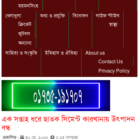
ময়মনসিংহ
খেলাধুলা
তথ্য ও প্রযুক্তি
বিনোদন
লাইফ স্টাইল
ক্রিকেট
স্বাস্থ্য
ফুটবল
অন্যান্য
সাহিত্য ও সংস্কৃতি
ইতিহাস ও ঐতিহ্য
About us
Contact Us
Privacy Policy
এক সপ্তাহ ধরে ছাতক সিমেন্ট কারখানায় উৎপাদন
বন্ধ
প্রকাশিত :
৩০ মে, ২০১৬,
২:১৩ অপরাহ্ণ