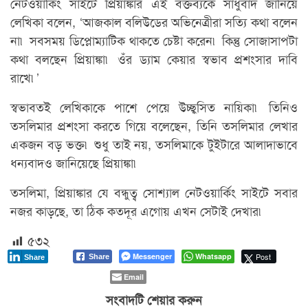
নেটওয়ার্কিং সাইটে প্রিয়াঙ্কার এই বক্তব্যকে সাধুবাদ জানিয়ে
লেখিকা বলেন, ‘আজকাল বলিউডের অভিনেত্রীরা সত্যি কথা বলেন
না৷ সবসময় ডিপ্লোম্যাটিক থাকতে চেষ্টা করেন৷ কিন্তু সোজাসাপটা
কথা বলছেন প্রিয়াঙ্কা৷ ওঁর ড্যাম কেয়ার স্বভাব প্রশংসার দাবি
রাখে৷’
স্বভাবতই লেখিকাকে পাশে পেয়ে উচ্ছ্বসিত নায়িকা৷ তিনিও
তসলিমার প্রশংসা করতে গিয়ে বলেছেন, তিনি তসলিমার লেখার
একজন বড় ভক্ত৷ শুধু তাই নয়, তসলিমাকে টুইটারে আলাদাভাবে
ধন্যবাদও জানিয়েছে প্রিয়াঙ্কা৷
তসলিমা, প্রিয়াঙ্কার যে বন্ধুত্ব সোশ্যাল নেটওয়ার্কিং সাইটে সবার
নজর কাড়ছে, তা ঠিক কতদূর এগোয় এখন সেটাই দেখার৷
৫৩২
Messenger
Whatsapp
Post
Share
Share
Email
সংবাদটি শেয়ার করুন