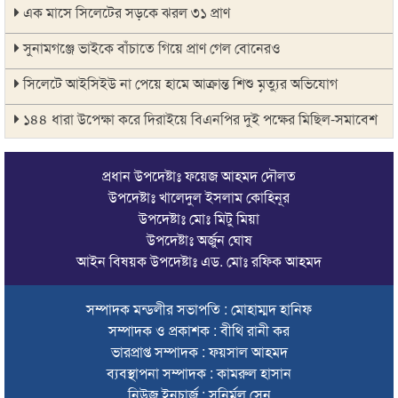
এক মাসে সিলেটের সড়কে ঝরল ৩১ প্রাণ
সুনামগঞ্জে ভাইকে বাঁচাতে গিয়ে প্রাণ গেল বোনেরও
সিলেটে আইসিইউ না পেয়ে হামে আক্রান্ত শিশু মৃত্যুর অভিযোগ
১৪৪ ধারা উপেক্ষা করে দিরাইয়ে বিএনপির দুই পক্ষের মিছিল-সমাবেশ
সিলেটে বাস দুর্ঘটনায় মৃতদের পরিবার পাবে ৫ লাখ টাকা
প্রধান উপদেষ্টাঃ ফয়েজ আহমদ দৌলত
ঠাকুরগাঁওয়ে মোটরসাইকেল দুর্ঘটনায় পথচারীসহ ২ জনের মৃত্যু
উপদেষ্টাঃ খালেদুল ইসলাম কোহিনূর
উপদেষ্টাঃ মোঃ মিটু মিয়া
আরেক অনলাইন ক্যাসিনো পরিচালনাকারীকে গ্রেপ্তার করেছে ডিবি
উপদেষ্টাঃ অর্জুন ঘোষ
সিলেটে দুই বাসের মুখোমুখি সংঘর্ষে শিশুসহ ৯ জনের মৃত্যু
আইন বিষয়ক উপদেষ্টাঃ এড. মোঃ রফিক আহমদ
অবশেষে সেই সাইনেজটি সরানোর সিদ্ধান্ত
সম্পাদক মন্ডলীর সভাপতি : মোহাম্মদ হানিফ
সম্পাদক ও প্রকাশক : বীথি রানী কর
দেশের সব বিমানবন্দরে নিরাপত্তা জোরদারের নির্দেশ
ভারপ্রাপ্ত সম্পাদক : ফয়সাল আহমদ
সুস্থ ত্বকের জন্য প্রয়োজনীয় ভিটামিন ও পুষ্টি
ব্যবস্থাপনা সম্পাদক : কামরুল হাসান
নিউজ ইনচার্জ : সুনির্মল সেন