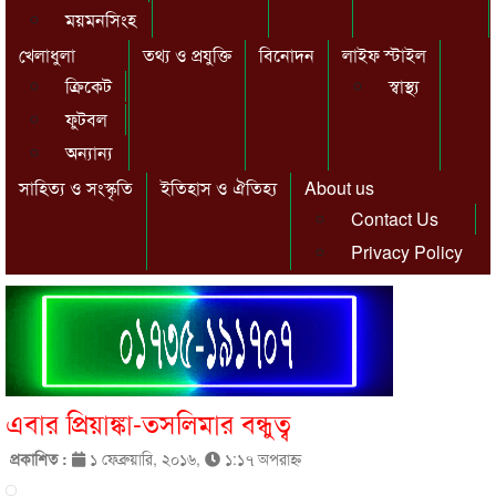
ময়মনসিংহ
খেলাধুলা
তথ্য ও প্রযুক্তি
বিনোদন
লাইফ স্টাইল
ক্রিকেট
স্বাস্থ্য
ফুটবল
অন্যান্য
সাহিত্য ও সংস্কৃতি
ইতিহাস ও ঐতিহ্য
About us
Contact Us
Privacy Policy
এবার প্রিয়াঙ্কা-তসলিমার বন্ধুত্ব
প্রকাশিত :
১ ফেব্রুয়ারি, ২০১৬,
১:১৭ অপরাহ্ণ