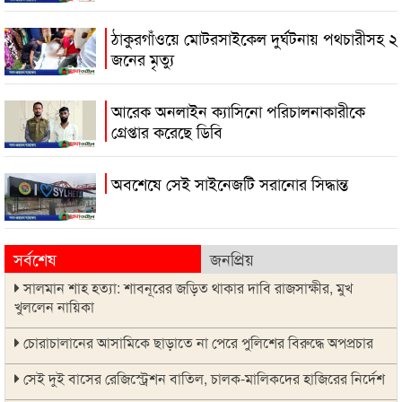
ঠাকুরগাঁওয়ে মোটরসাইকেল দুর্ঘটনায় পথচারীসহ ২
জনের মৃত্যু
আরেক অনলাইন ক্যাসিনো পরিচালনাকারীকে
গ্রেপ্তার করেছে ডিবি
অবশেষে সেই সাইনেজটি সরানোর সিদ্ধান্ত
সর্বশেষ
জনপ্রিয়
সালমান শাহ হত্যা: শাবনূরের জড়িত থাকার দাবি রাজসাক্ষীর, মুখ
খুললেন নায়িকা
চোরাচালানের আসামিকে ছাড়াতে না পেরে পুলিশের বিরুদ্ধে অপপ্রচার
সেই দুই বাসের রেজিস্ট্রেশন বাতিল, চালক-মালিকদের হাজিরের নির্দেশ