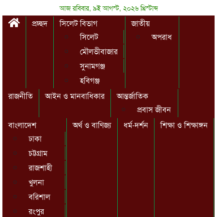
আজ রবিবার, ৯ই আগস্ট, ২০২৬ খ্রিস্টাব্দ
প্রচ্ছদ
সিলেট বিভাগ
জাতীয়
সিলেট
অপরাধ
মৌলভীবাজার
সুনামগঞ্জ
হবিগঞ্জ
রাজনীতি
আইন ও মানবাধিকার
আন্তর্জাতিক
প্রবাস জীবন
বাংলাদেশ
অর্থ ও বাণিজ্য
ধর্ম-দর্শন
শিক্ষা ও শিক্ষাঙ্গন
ঢাকা
চট্টগ্রাম
রাজশাহী
খুলনা
বরিশাল
রংপুর