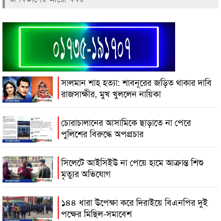
সালমান শাহ হত্যা: শাবনূরের জড়িত থাকার দাবি
রাজসাক্ষীর, মুখ খুললেন নায়িকা
চোরাচালানের আসামিকে ছাড়াতে না পেরে
পুলিশের বিরুদ্ধে অপপ্রচার
সিলেটে আইসিইউ না পেয়ে হামে আক্রান্ত শিশু
মৃত্যুর অভিযোগ
১৪৪ ধারা উপেক্ষা করে দিরাইয়ে বিএনপির দুই
পক্ষের মিছিল-সমাবেশ