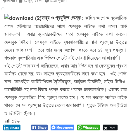
প্রকাশিত :
১১ জুন, ২০১৬,
৩:১০ পূর্বাহ্ণ
ক’দিন আগে আন্তর্জাতিক
তথ্য ও প্রযুক্তি ডেস্ক :
স্পেস স্টেশনের নভোচারীদের সাথে ফেসবুক লাইভে কথা বলেন মার্ক
জাকারবার্গ। এবার ব্যবহারকারীদের সাথে ফেসবুক লাইভে কথা বলবেন
ফেসবুক সিইও। ফেসবুক লাইভে ব্যবহারকারীদের নানা প্রশ্নের উত্তর
দেবেন জাকারবার্গ। তবে তার জন্য অপেক্ষা করতে হবে ১৪ জুন পর্যন্ত।
গতকাল বৃহস্পতিবার এক ভিডিও পোস্টে এই ঘোষণা দিয়েছেন জাকারবার্গ।
ওই পোস্টে জাকারবার্গ জানিয়েছেন, এবার আর টাউন হল বা ফেসবুকের প্রধান
কার্যালয় থেকে নয়; বরং লাইভে ব্যবহারকারীদের সাথে কথা হবে। ওই পোস্ট
মতে, আগ্রহীরা আর্টিফিশিয়াল ইন্টেলিজেন্স, ভার্চুয়াল রিয়েলিটি, লাইভ ভিডিও,
কানেক্টিভিটি-সহ নানা বিষয়ে প্রশ্ন করতে পারবেন জাকারবার্গকে। এজন্য তার
ফেসবুক প্রোফাইলে গিয়ে প্রশ্ন করতে হবে। যে সব প্রশ্নে সর্বোচ্চ লাইক
থাকবে সে সব প্রশ্নের উত্তর দেবেন জাকারবার্গ। সূত্র- টাইমস অব ইন্ডিয়া
ও ডিজিটাল ট্রেন্ড।
৫৪৬
Messenger
Whatsapp
Post
Share
Share