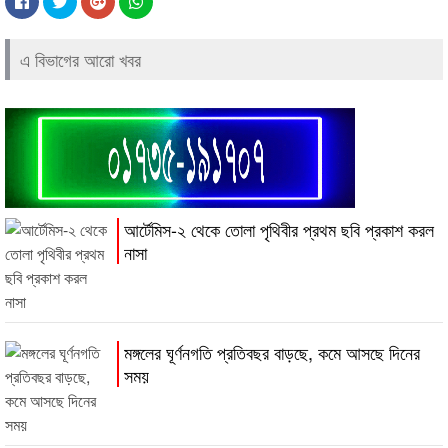
এ বিভাগের আরো খবর
আর্টেমিস-২ থেকে তোলা পৃথিবীর প্রথম ছবি প্রকাশ করল
নাসা
মঙ্গলের ঘূর্ণনগতি প্রতিবছর বাড়ছে, কমে আসছে দিনের
সময়