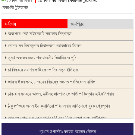
সর্বশেষ
জনপ্রিয়
অবশেষে সেই সাইনেজটি সরানোর সিদ্ধান্ত
দেশের সব বিমানবন্দরে নিরাপত্তা জোরদারের নির্দেশ
সুস্থ ত্বকের জন্য প্রয়োজনীয় ভিটামিন ও পুষ্টি
চা বিক্রয়ে ন্যাশনাল টি কোম্পানির নতুন ইতিহাস
জাফর ইকবালসহ ৮ জনের বিরুদ্ধে তদন্ত প্রতিবেদন দাখিল
ঢাকায় বাসভবনে আগুন, স্ত্রীসহ হাসপাতালে ভর্তি পাকিস্তান হাইকমিশনার
ঠাকুরগাঁওয়ে অনলাইন ক্যাসিনো পরিচালনার অভিযোগে যুবক গ্রেপ্তার
আবারও লোভার জব্দকৃত পাথর চুরি করে নিয়ে যাওয়া হচ্ছে আটগ্রামে
রাজনৈতিক নেতৃবৃন্দ ও সুধীজনদের সাথে কানাইঘাটের নবাগত ইউএনও’র মতবিনিময়
প্রধান উপদেষ্টাঃ ফয়েজ আহমদ দৌলত