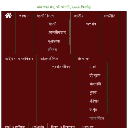
আজ শুক্রবার, ৭ই আগস্ট, ২০২৬ খ্রিস্টাব্দ
প্রচ্ছদ
সিলেট বিভাগ
জাতীয়
রাজনীতি
সিলেট
অপরাধ
মৌলভীবাজার
সুনামগঞ্জ
হবিগঞ্জ
আইন ও মানবাধিকার
আন্তর্জাতিক
বাংলাদেশ
প্রবাস জীবন
ঢাকা
চট্টগ্রাম
রাজশাহী
খুলনা
বরিশাল
রংপুর
ময়মনসিংহ
অর্থ ও বাণিজ্য
ধর্ম-দর্শন
শিক্ষা ও শিক্ষাঙ্গন
খেলাধুলা