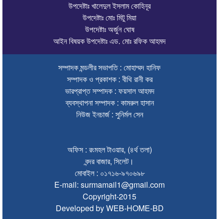
উপদেষ্টাঃ খালেদুল ইসলাম কোহিনূর
চলতি অর্থবছরই স্থানীয় সরকারের সব স্তরের নির্বাচন: সিলেট প্রতিমন্ত্রী
উপদেষ্টাঃ মোঃ মিটু মিয়া
উপদেষ্টাঃ অর্জুন ঘোষ
সিলেট মহানগর বিএনপির সভাপতির দায়িত্বে ফিরলেন নাসিম হোসাইন
আইন বিষয়ক উপদেষ্টাঃ এড. মোঃ রফিক আহমদ
সিলেটে হামের উপসর্গ নিয়ে আরও ২ শিশুর প্রাণহানি
সম্পাদক মন্ডলীর সভাপতি : মোহাম্মদ হানিফ
সিলেটে শিশুকন্যা ফাহিমা ধর্ষণচেষ্টা ও হত্যা মামলায় জাকিরের মৃত্যুদণ্ড
সম্পাদক ও প্রকাশক : বীথি রানী কর
ইসরায়েলের বিরুদ্ধে সিদ্ধান্ত নিতে মুসলিম পররাষ্ট্রমন্ত্রীদের বৈঠক
ভারপ্রাপ্ত সম্পাদক : ফয়সাল আহমদ
ব্যবস্থাপনা সম্পাদক : কামরুল হাসান
ভারতে শেখ হাসিনার বক্তব্যে ক্ষুব্ধ বাংলাদেশ
নিউজ ইনচার্জ : সুনির্মল সেন
গণঅভ্যুত্থান দিবসে কানাইঘাটে প্রশাসনের উদ্যোগে আলোচনা সভা অনুষ্ঠিত
ভিসাসেবা নিয়ে ভারতীয় হাইকমিশনের সতর্কতা জারি
অফিস : রংমহল টাওয়ার, (৪র্থ তলা)
বন্দর বাজার, সিলেট।
জ্বালানি সংকট কাটতে সময় লাগবে: সিলেটে বাণিজ্যমন্ত্রী
মোবাইল : ০১৭১৬-৯৭০৬৯৮
E-mail: surmamail1@gmail.com
সিলেটে হামের উপসর্গ নিয়ে আরও ২ শিশুর মৃত্যু
Copyright-2015
যে ডকুমেন্টারিতে আবু সাঈদ নেই, সেটি কোনো ডকুমেন্টারি নয়: ভারপ্রাপ্ত রাষ্ট্রপতি
Developed by WEB-HOME-BD