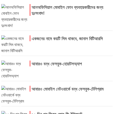
আনঅফিসিয়াল মোবাইল ফোন ব্যবহারকারীদের জন্য
দুঃসংবাদ!
একজনের নামে কয়টি সিম থাকবে, জানাল বিটিআরসি
আবারও বন্ধ ফেসবুক-হোয়াটসঅ্যাপ
আবারও মোবাইল নেটওয়ার্কে বন্ধ ফেসবুক-টেলিগ্রাম
১০ দিন পর ফিরল ফোর-জি ইন্টারনেট