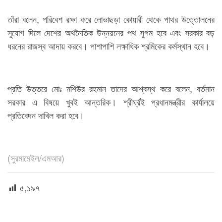
তাঁরা বলেন, পরিবেশ রক্ষা করে লোভাছড়া কোয়ারী থেকে পাথর উত্তোলনের
সুযোগ দিলে দেশের অর্থনৈতিক উন্নয়নের পথ সুগম হবে এবং সরকার বড়
ধরনের রাজস্ব আদায় করবে। পাশাপাশি লক্ষাধিক শ্রমিকের কর্মস্থান হবে।
প্রতি উত্তরে মোঃ মশিউর রহমান তাদের আশ্বস্থ করে বলেন, বর্তমান
সরকার এ বিষয়ে খুবই আন্তরিক। শ্রীর্ঘ্রই প্রধানমন্ত্রীর কার্যালয়ে
প্রতিবেদন দাখিল করা হবে।
(সুরমামেইল/এমআর)
৫,১৯৭