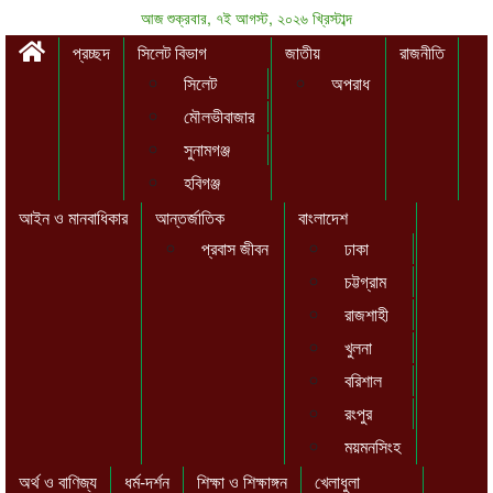
আজ শুক্রবার, ৭ই আগস্ট, ২০২৬ খ্রিস্টাব্দ
প্রচ্ছদ
সিলেট বিভাগ
জাতীয়
রাজনীতি
সিলেট
অপরাধ
মৌলভীবাজার
সুনামগঞ্জ
হবিগঞ্জ
আইন ও মানবাধিকার
আন্তর্জাতিক
বাংলাদেশ
প্রবাস জীবন
ঢাকা
চট্টগ্রাম
রাজশাহী
খুলনা
বরিশাল
রংপুর
ময়মনসিংহ
অর্থ ও বাণিজ্য
ধর্ম-দর্শন
শিক্ষা ও শিক্ষাঙ্গন
খেলাধুলা