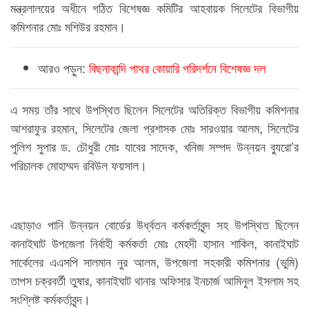
মন্ত্রলালয়ের অধীনে গঠিত বিশেষজ্ঞ কমিটির আহবায়ক সিলেটের বিভাগীয়
কমিশনার মোঃ মশিউর রহমান।
আরও পড়ুন:
বিছনাকান্দি পাথর কোয়ারি পরিদর্শনে বিশেষজ্ঞ দল
এ সময় তাঁর সাথে উপস্থিত ছিলেন সিলেটের অতিরিক্ত বিভাগীয় কমিশনার
আশরাফুর রহমান, সিলেটের জেলা প্রশাসক মোঃ সারওয়ার আলম, সিলেটের
পুলিশ সুপার ড. চৌধুরী মোঃ যাবের সাদেক, খনিজ সম্পদ উন্নয়ন ব্যুরো’র
পরিচালক মোহাম্মদ রবিউল ফয়সাল।
এছাড়াও পানি উন্নয়ন বোর্ডের উর্ধ্বতন কর্মকর্তাবৃন্দ সহ উপস্থিত ছিলেন
কানাইঘাট উপজেলা নির্বাহী কর্মকর্তা মোঃ মেহদী হাসান শাকিল, কানাইঘাট
সার্কেলের এএসপি সালমান নুর আলম, উপজেলা সহকারী কমিশনার (ভুমি)
তাপস চক্রবর্তী তুষার, কানাইঘাট থানার অফিসার ইনচার্জ আমিনুল ইসলাম সহ
সংশ্লিষ্ট কর্মকর্তাবৃন্দ।