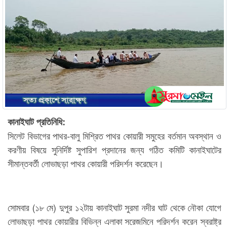
কানাইঘাট প্রতিনিধি:
সিলেট বিভাগের পাথর-বালু মিশ্রিত পাথর কোয়ারী সমুহের বর্তমান অবস্থান ও
করণীয় বিষয়ে সুনির্দিষ্ট সুপারিশ প্রদানের জন্য গঠিত কমিটি কানাইঘাটের
সীমান্তবর্তী লোভাছড়া পাথর কোয়ারী পরিদর্শন করেছেন।
সোমবার (১৮ মে) দুপুর ১২টায় কানাইঘাট সুরমা নদীর ঘাট থেকে নৌকা যোগে
লোভাছড়া পাথর কোয়ারীর বিভিন্ন এলাকা সরেজমিনে পরিদর্শন করেন স্বরাষ্ট্র