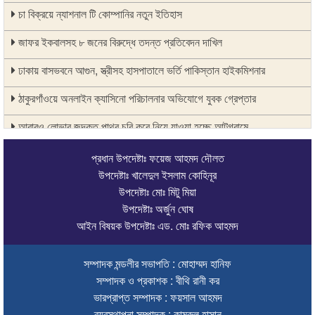
চা বিক্রয়ে ন্যাশনাল টি কোম্পানির নতুন ইতিহাস
জাফর ইকবালসহ ৮ জনের বিরুদ্ধে তদন্ত প্রতিবেদন দাখিল
ঢাকায় বাসভবনে আগুন, স্ত্রীসহ হাসপাতালে ভর্তি পাকিস্তান হাইকমিশনার
ঠাকুরগাঁওয়ে অনলাইন ক্যাসিনো পরিচালনার অভিযোগে যুবক গ্রেপ্তার
আবারও লোভার জব্দকৃত পাথর চুরি করে নিয়ে যাওয়া হচ্ছে আটগ্রামে
রাজনৈতিক নেতৃবৃন্দ ও সুধীজনদের সাথে কানাইঘাটের নবাগত ইউএনও’র মতবিনিময়
প্রধান উপদেষ্টাঃ ফয়েজ আহমদ দৌলত
উপদেষ্টাঃ খালেদুল ইসলাম কোহিনূর
চলতি অর্থবছরই স্থানীয় সরকারের সব স্তরের নির্বাচন: সিলেট প্রতিমন্ত্রী
উপদেষ্টাঃ মোঃ মিটু মিয়া
উপদেষ্টাঃ অর্জুন ঘোষ
সিলেট মহানগর বিএনপির সভাপতির দায়িত্বে ফিরলেন নাসিম হোসাইন
আইন বিষয়ক উপদেষ্টাঃ এড. মোঃ রফিক আহমদ
সিলেটে হামের উপসর্গ নিয়ে আরও ২ শিশুর প্রাণহানি
সম্পাদক মন্ডলীর সভাপতি : মোহাম্মদ হানিফ
সিলেটে শিশুকন্যা ফাহিমা ধর্ষণচেষ্টা ও হত্যা মামলায় জাকিরের মৃত্যুদণ্ড
সম্পাদক ও প্রকাশক : বীথি রানী কর
ইসরায়েলের বিরুদ্ধে সিদ্ধান্ত নিতে মুসলিম পররাষ্ট্রমন্ত্রীদের বৈঠক
ভারপ্রাপ্ত সম্পাদক : ফয়সাল আহমদ
ব্যবস্থাপনা সম্পাদক : কামরুল হাসান