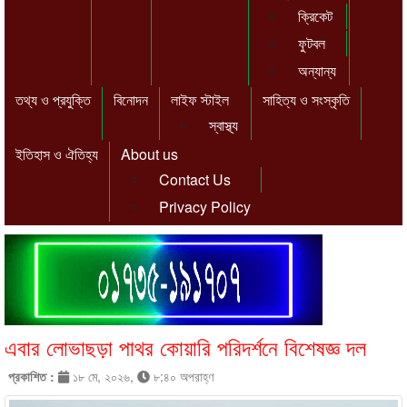
ক্রিকেট
ফুটবল
অন্যান্য
তথ্য ও প্রযুক্তি
বিনোদন
লাইফ স্টাইল
সাহিত্য ও সংস্কৃতি
স্বাস্থ্য
ইতিহাস ও ঐতিহ্য
About us
Contact Us
Privacy Policy
এবার লোভাছড়া পাথর কোয়ারি পরিদর্শনে বিশেষজ্ঞ দল
প্রকাশিত :
১৮ মে, ২০২৬,
৮:৪০ অপরাহ্ণ