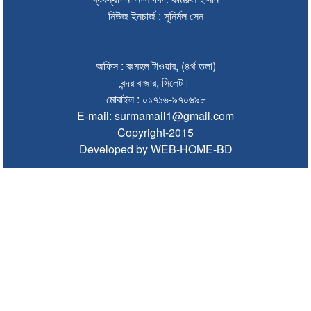
ভারতে শেখ হাসিনার বক্তব্যে ক্ষুব্ধ বাংলাদেশ
নিউজ ইনচার্জ : সুনির্মল সেন
গণঅভ্যুত্থান দিবসে কানাইঘাটে প্রশাসনের উদ্যোগে আলোচনা সভা অনুষ্ঠিত
ভিসাসেবা নিয়ে ভারতীয় হাইকমিশনের সতর্কতা জারি
অফিস : রংমহল টাওয়ার, (৪র্থ তলা)
বন্দর বাজার, সিলেট।
জ্বালানি সংকট কাটতে সময় লাগবে: সিলেটে বাণিজ্যমন্ত্রী
মোবাইল : ০১৭১৬-৯৭০৬৯৮
E-mail: surmamail1@gmail.com
সিলেটে হামের উপসর্গ নিয়ে আরও ২ শিশুর মৃত্যু
Copyright-2015
যে ডকুমেন্টারিতে আবু সাঈদ নেই, সেটি কোনো ডকুমেন্টারি নয়: ভারপ্রাপ্ত রাষ্ট্রপতি
Developed by WEB-HOME-BD
সুনামগঞ্জে কলেজছাত্রী ‘ধর্ষণ’র অভিযোগে মসজিদের ইমাম গ্রেপ্তার
জুলাই গণঅভ্যুত্থানে সিলেটের ৭ শহীদের বিচারে গতি ও স্মৃতিচত্বর চান স্বজনরা
শাল্লায় বিদ্যুৎস্পৃষ্টে ২ কিশোরের মৃত্যু
সিলেটে ডিবি পরিচয়ে কিশোরকে অপহরণের চেষ্টা, অভিযুক্তকে গণপিটুনি ও গাড়ি
ভাঙচুর
মৌলভীবাজারে এমপি নাসেরকে নিয়ে এআই দিয়ে অশ্লীল ভিডিও, গ্রেফতার ১