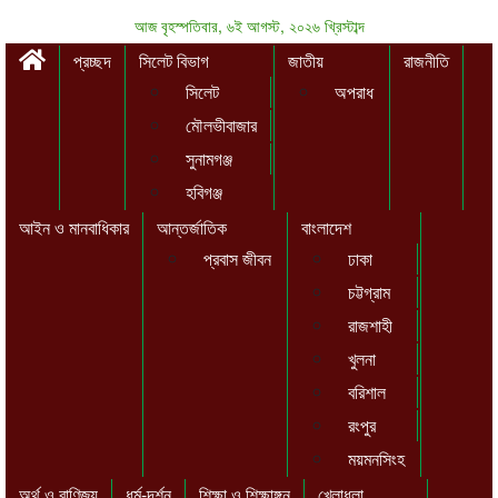
আজ বৃহস্পতিবার, ৬ই আগস্ট, ২০২৬ খ্রিস্টাব্দ
প্রচ্ছদ
সিলেট বিভাগ
জাতীয়
রাজনীতি
সিলেট
অপরাধ
মৌলভীবাজার
সুনামগঞ্জ
হবিগঞ্জ
আইন ও মানবাধিকার
আন্তর্জাতিক
বাংলাদেশ
প্রবাস জীবন
ঢাকা
চট্টগ্রাম
রাজশাহী
খুলনা
বরিশাল
রংপুর
ময়মনসিংহ
অর্থ ও বাণিজ্য
ধর্ম-দর্শন
শিক্ষা ও শিক্ষাঙ্গন
খেলাধুলা