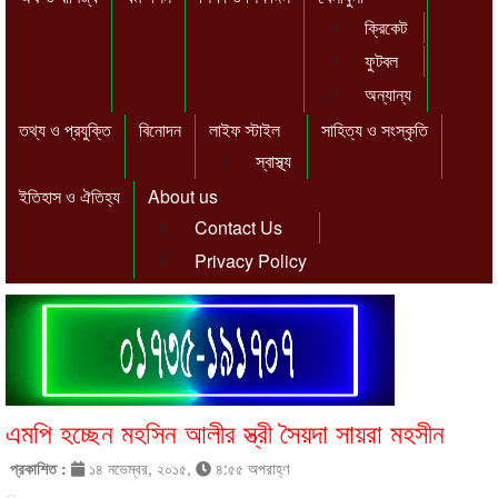
ক্রিকেট
ফুটবল
অন্যান্য
তথ্য ও প্রযুক্তি
বিনোদন
লাইফ স্টাইল
সাহিত্য ও সংস্কৃতি
স্বাস্থ্য
ইতিহাস ও ঐতিহ্য
About us
Contact Us
Privacy Policy
এমপি হচ্ছেন মহসিন আলীর স্ত্রী সৈয়দা সায়রা মহসীন
প্রকাশিত :
১৪ নভেম্বর, ২০১৫,
৪:৫৫ অপরাহ্ণ