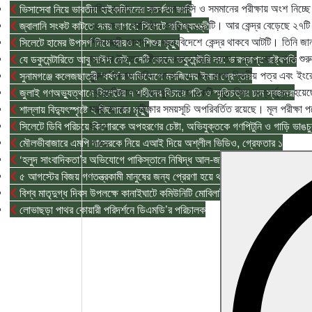
নাহিদ জানান, এ বছর এসএসসি ও সমমানের পরীক্ষায় অংশ নিচ্ছে 
ভিসাসেবা নিয়ে ভারতীয় হাইকমিশনের সতর্কতা জারি
২৫৭ জন। প্রতিষ্ঠান বেড়েছে ৩১১টি। আর কেন্দ্র বেড়েছে ২৭ট
জ্বালানি সংকট কাটতে সময় লাগবে: সিলেটে বাণিজ্যমন্ত্রী
শিক্ষামন্ত্রী জানান, এ বছর বিদেশে কেন্দ্র থাকবে আটটি। তিনি জ
সিলেটে হামের উপসর্গ নিয়ে আরও ২ শিশুর মৃত্যু
অংশের উত্তর পরীক্ষার শুরুতে দিতে হতো। তবে এবার থেকে শুর
যে ডকুমেন্টারিতে আবু সাঈদ নেই, সেটি কোনো ডকুমেন্টারি নয়: ভারপ্রাপ্ত রাষ্ট্রপতি
নুরুল ইসলাম নাহিদ জানান, এ বছর বাংলা দ্বিতীয় পত্র এবং ইংরে
সুনামগঞ্জে কলেজছাত্রী ‘ধর্ষণ’র অভিযোগে মসজিদের ইমাম গ্রেপ্তার
স্বাস্থ্যবিজ্ঞান ও খেলাধুলা নামে একটি নতুন বিষয় অন্তর্ভুক্ত 
জুলাই গণঅভ্যুত্থানে সিলেটের ৭ শহীদের বিচারে গতি ও স্মৃতিচত্বর চান স্বজনরা
মন্ত্রী জানান, পরীক্ষার সময়সূচি অপরিবর্তিত রয়েছে। মূল পরীক্ষা প
শাল্লায় বিদ্যুৎস্পৃষ্টে ২ কিশোরের মৃত্যু
হবে।
সিলেটে ডিবি পরিচয়ে কিশোরকে অপহরণের চেষ্টা, অভিযুক্তকে গণপিটুনি ও গাড়ি ভাঙচু
৭৫০
মৌলভীবাজারে এমপি নাসেরকে নিয়ে এআই দিয়ে অশ্লীল ভিডিও, গ্রেফতার ১
‘হলুদ সাংবাদিকতা’র অভিযোগে পাকিস্তানে নিষিদ্ধ আল-জাজিরা
৫ আগস্টের বিজয় গণতন্ত্রকামী মানুষের জন্য প্রেরণা হয়ে থাকবে: প্রধানমন্ত্রী
বিশ্ব মাতৃদুগ্ধ দিবস উপলক্ষে কানাইঘাটে কমিউনিটি মোবিলাইজেশন প্রোগ্রাম
লোভাছড়া পাথর কোয়ারী পরিদর্শনে ডিএমডি’র পরিচালক