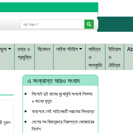
ধুলা
তথ্য ও
বিনোদন
লাইফ স্টাইল
সাহিত্য
ইতিহাস
Ab
প্রযুক্তি
ও
ও
সংস্কৃতি
ঐতিহ্য
এ সংক্রান্ত আরও সংবাদ
সিলেটে দুই বাসের মুখোমুখি সংঘর্ষে শিশুসহ
৯ জনের মৃত্যু
অবশেষে সেই সাইনেজটি সরানোর সিদ্ধান্ত
দেশের সব বিমানবন্দরে নিরাপত্তা জোরদারের
ী নুরুল
নির্দেশ