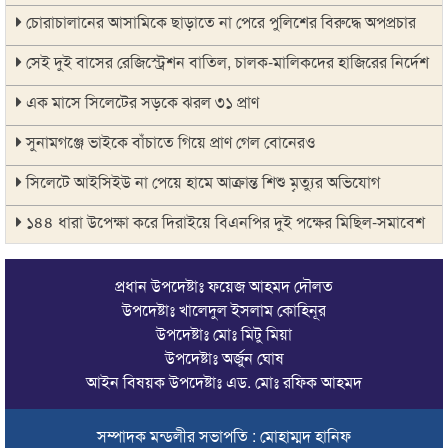
চোরাচালানের আসামিকে ছাড়াতে না পেরে পুলিশের বিরুদ্ধে অপপ্রচার
সেই দুই বাসের রেজিস্ট্রেশন বাতিল, চালক-মালিকদের হাজিরের নির্দেশ
এক মাসে সিলেটের সড়কে ঝরল ৩১ প্রাণ
সুনামগঞ্জে ভাইকে বাঁচাতে গিয়ে প্রাণ গেল বোনেরও
সিলেটে আইসিইউ না পেয়ে হামে আক্রান্ত শিশু মৃত্যুর অভিযোগ
১৪৪ ধারা উপেক্ষা করে দিরাইয়ে বিএনপির দুই পক্ষের মিছিল-সমাবেশ
সিলেটে বাস দুর্ঘটনায় মৃতদের পরিবার পাবে ৫ লাখ টাকা
প্রধান উপদেষ্টাঃ ফয়েজ আহমদ দৌলত
ঠাকুরগাঁওয়ে মোটরসাইকেল দুর্ঘটনায় পথচারীসহ ২ জনের মৃত্যু
উপদেষ্টাঃ খালেদুল ইসলাম কোহিনূর
উপদেষ্টাঃ মোঃ মিটু মিয়া
আরেক অনলাইন ক্যাসিনো পরিচালনাকারীকে গ্রেপ্তার করেছে ডিবি
উপদেষ্টাঃ অর্জুন ঘোষ
সিলেটে দুই বাসের মুখোমুখি সংঘর্ষে শিশুসহ ৯ জনের মৃত্যু
আইন বিষয়ক উপদেষ্টাঃ এড. মোঃ রফিক আহমদ
অবশেষে সেই সাইনেজটি সরানোর সিদ্ধান্ত
সম্পাদক মন্ডলীর সভাপতি : মোহাম্মদ হানিফ