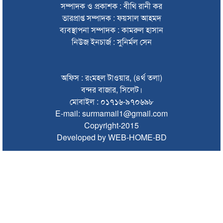
সম্পাদক ও প্রকাশক : বীথি রানী কর
দেশের সব বিমানবন্দরে নিরাপত্তা জোরদারের নির্দেশ
ভারপ্রাপ্ত সম্পাদক : ফয়সাল আহমদ
সুস্থ ত্বকের জন্য প্রয়োজনীয় ভিটামিন ও পুষ্টি
ব্যবস্থাপনা সম্পাদক : কামরুল হাসান
নিউজ ইনচার্জ : সুনির্মল সেন
চা বিক্রয়ে ন্যাশনাল টি কোম্পানির নতুন ইতিহাস
জাফর ইকবালসহ ৮ জনের বিরুদ্ধে তদন্ত প্রতিবেদন দাখিল
অফিস : রংমহল টাওয়ার, (৪র্থ তলা)
ঢাকায় বাসভবনে আগুন, স্ত্রীসহ হাসপাতালে ভর্তি পাকিস্তান
বন্দর বাজার, সিলেট।
হাইকমিশনার
মোবাইল : ০১৭১৬-৯৭০৬৯৮
E-mail: surmamail1@gmail.com
ঠাকুরগাঁওয়ে অনলাইন ক্যাসিনো পরিচালনার অভিযোগে যুবক গ্রেপ্তার
Copyright-2015
আবারও লোভার জব্দকৃত পাথর চুরি করে নিয়ে যাওয়া হচ্ছে আটগ্রামে
Developed by WEB-HOME-BD
রাজনৈতিক নেতৃবৃন্দ ও সুধীজনদের সাথে কানাইঘাটের নবাগত
ইউএনও’র মতবিনিময়
চলতি অর্থবছরই স্থানীয় সরকারের সব স্তরের নির্বাচন: সিলেট প্রতিমন্ত্রী
সিলেট মহানগর বিএনপির সভাপতির দায়িত্বে ফিরলেন নাসিম হোসাইন