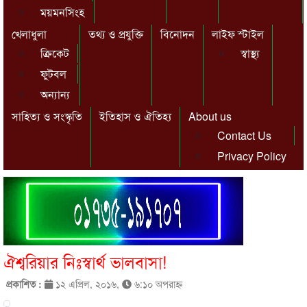
ময়মনসিংহ
খেলাধুলা
তথ্য ও প্রযুক্তি
বিনোদন
লাইফ স্টাইল
ক্রিকেট
স্বাস্থ্য
ফুটবল
অন্যান্য
সাহিত্য ও সংস্কৃতি
ইতিহাস ও ঐতিহ্য
About us
Contact Us
Privacy Policy
ঐশ্বরিয়ার নিঃস্বার্থ ভালবাসা!
প্রকাশিত :
১২ এপ্রিল, ২০১৬,
৬:১০ অপরাহ্ণ