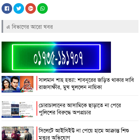
এ বিভাগের আরো খবর
সালমান শাহ হত্যা: শাবনূরের জড়িত থাকার দাবি
রাজসাক্ষীর, মুখ খুললেন নায়িকা
চোরাচালানের আসামিকে ছাড়াতে না পেরে
পুলিশের বিরুদ্ধে অপপ্রচার
সিলেটে আইসিইউ না পেয়ে হামে আক্রান্ত শিশু
মৃত্যুর অভিযোগ