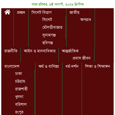
আজ রবিবার, ৯ই আগস্ট, ২০২৬ খ্রিস্টাব্দ
প্রচ্ছদ
সিলেট বিভাগ
জাতীয়
সিলেট
অপরাধ
মৌলভীবাজার
সুনামগঞ্জ
হবিগঞ্জ
রাজনীতি
আইন ও মানবাধিকার
আন্তর্জাতিক
প্রবাস জীবন
বাংলাদেশ
অর্থ ও বাণিজ্য
ধর্ম-দর্শন
শিক্ষা ও শিক্ষাঙ্গন
ঢাকা
চট্টগ্রাম
রাজশাহী
খুলনা
বরিশাল
রংপুর