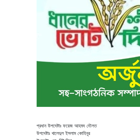
প্রধান উপদেষ্টাঃ ফয়েজ আহমদ দৌলত
উপদেষ্টাঃ খালেদুল ইসলাম কোহিনূর