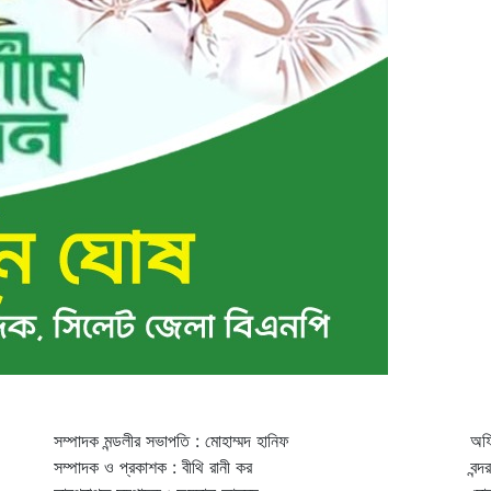
সম্পাদক মন্ডলীর সভাপতি : মোহাম্মদ হানিফ
অফি
সম্পাদক ও প্রকাশক : বীথি রানী কর
বন্