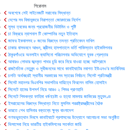
শিরোনাম
অবশেষে সেই সাইনেজটি সরানোর সিদ্ধান্ত
দেশের সব বিমানবন্দরে নিরাপত্তা জোরদারের নির্দেশ
সুস্থ ত্বকের জন্য প্রয়োজনীয় ভিটামিন ও পুষ্টি
চা বিক্রয়ে ন্যাশনাল টি কোম্পানির নতুন ইতিহাস
জাফর ইকবালসহ ৮ জনের বিরুদ্ধে তদন্ত প্রতিবেদন দাখিল
ঢাকায় বাসভবনে আগুন, স্ত্রীসহ হাসপাতালে ভর্তি পাকিস্তান হাইকমিশনার
ঠাকুরগাঁওয়ে অনলাইন ক্যাসিনো পরিচালনার অভিযোগে যুবক গ্রেপ্তার
আবারও লোভার জব্দকৃত পাথর চুরি করে নিয়ে যাওয়া হচ্ছে আটগ্রামে
রাজনৈতিক নেতৃবৃন্দ ও সুধীজনদের সাথে কানাইঘাটের নবাগত ইউএনও’র মতবিনিময়
চলতি অর্থবছরই স্থানীয় সরকারের সব স্তরের নির্বাচন: সিলেট প্রতিমন্ত্রী
সিলেট মহানগর বিএনপির সভাপতির দায়িত্বে ফিরলেন নাসিম হোসাইন
সিলেটে হামের উপসর্গ নিয়ে আরও ২ শিশুর প্রাণহানি
সিলেটে শিশুকন্যা ফাহিমা ধর্ষণচেষ্টা ও হত্যা মামলায় জাকিরের মৃত্যুদণ্ড
ইসরায়েলের বিরুদ্ধে সিদ্ধান্ত নিতে মুসলিম পররাষ্ট্রমন্ত্রীদের বৈঠক
ভারতে শেখ হাসিনার বক্তব্যে ক্ষুব্ধ বাংলাদেশ
গণঅভ্যুত্থান দিবসে কানাইঘাটে প্রশাসনের উদ্যোগে আলোচনা সভা অনুষ্ঠিত
ভিসাসেবা নিয়ে ভারতীয় হাইকমিশনের সতর্কতা জারি