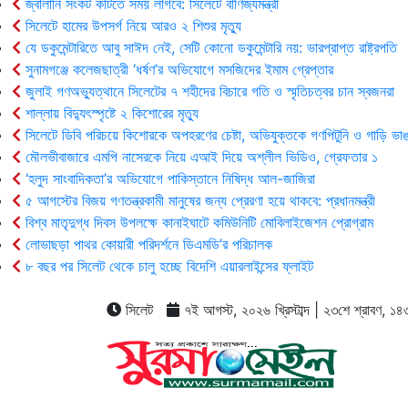
জ্বালানি সংকট কাটতে সময় লাগবে: সিলেটে বাণিজ্যমন্ত্রী
সিলেটে হামের উপসর্গ নিয়ে আরও ২ শিশুর মৃত্যু
যে ডকুমেন্টারিতে আবু সাঈদ নেই, সেটি কোনো ডকুমেন্টারি নয়: ভারপ্রাপ্ত রাষ্ট্রপতি
সুনামগঞ্জে কলেজছাত্রী ‘ধর্ষণ’র অভিযোগে মসজিদের ইমাম গ্রেপ্তার
জুলাই গণঅভ্যুত্থানে সিলেটের ৭ শহীদের বিচারে গতি ও স্মৃতিচত্বর চান স্বজনরা
শাল্লায় বিদ্যুৎস্পৃষ্টে ২ কিশোরের মৃত্যু
সিলেটে ডিবি পরিচয়ে কিশোরকে অপহরণের চেষ্টা, অভিযুক্তকে গণপিটুনি ও গাড়ি ভাঙ
মৌলভীবাজারে এমপি নাসেরকে নিয়ে এআই দিয়ে অশ্লীল ভিডিও, গ্রেফতার ১
‘হলুদ সাংবাদিকতা’র অভিযোগে পাকিস্তানে নিষিদ্ধ আল-জাজিরা
৫ আগস্টের বিজয় গণতন্ত্রকামী মানুষের জন্য প্রেরণা হয়ে থাকবে: প্রধানমন্ত্রী
বিশ্ব মাতৃদুগ্ধ দিবস উপলক্ষে কানাইঘাটে কমিউনিটি মোবিলাইজেশন প্রোগ্রাম
লোভাছড়া পাথর কোয়ারী পরিদর্শনে ডিএমডি’র পরিচালক
৮ বছর পর সিলেট থেকে চালু হচ্ছে বিদেশি এয়ারলাইন্সের ফ্লাইট
সিলেট
৭ই আগস্ট, ২০২৬ খ্রিস্টাব্দ | ২৩শে শ্রাবণ, ১৪৩৩ 