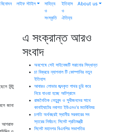
বিনোদন
লাইফ স্টাইল
সাহিত্য
ইতিহাস
About us
ও
ও
সংস্কৃতি
ঐতিহ্য
এ সংক্রান্ত আরও
সংবাদ
অবশেষে সেই সাইনেজটি সরানোর সিদ্ধান্ত
চা বিক্রয়ে ন্যাশনাল টি কোম্পানির নতুন
ইতিহাস
আবারও লোভার জব্দকৃত পাথর চুরি করে
ে মিন্টু
নিয়ে যাওয়া হচ্ছে আটগ্রামে
রাজনৈতিক নেতৃবৃন্দ ও সুধীজনদের সাথে
বলে জানা
কানাইঘাটের নবাগত ইউএনও’র মতবিনিময়
চলতি অর্থবছরই স্থানীয় সরকারের সব
স্তরের নির্বাচন: সিলেট প্রতিমন্ত্রী
 ও আশরাফ
সিলেট মহানগর বিএনপির সভাপতির
উদ্দিন ও