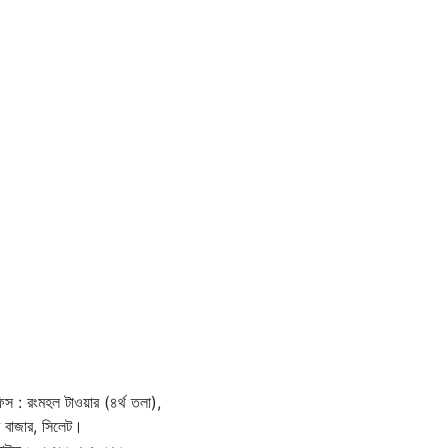
স : রংমহল টাওয়ার (৪র্থ তলা),
দর বাজার, সিলেট।