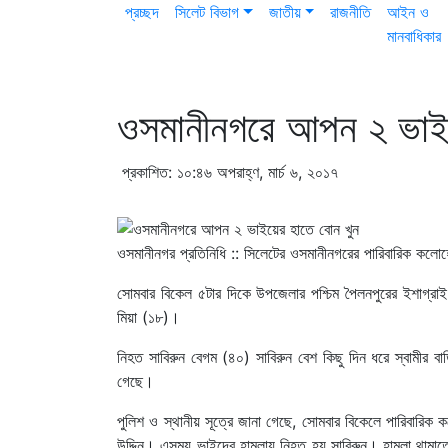
প্রচ্ছদ
সিলেট বিভাগ
জাতীয়
রাজনীতি
আইন ও
মানবাধিকার
ওসমানীনগরে আপন ২ ভাইয়
প্রকাশিত: ১০:৪৬ অপরাহ্ণ, মার্চ ৬, ২০১৭
ওসমানীনগর প্রতিনিধি :: সিলেটের ওসমানীনগরের পারিবারিক কলো
সোমবার বিকেল ৫টার দিকে উপজেলার পশ্চিম পৈলনপুরের ইশাগ্রা
মিয়া (১৮)।
নিহত সাবিরুন বেগম (৪০) সাবিরুন বেশ কিছু দিন ধরে স্বামীর ব
গেছে।
পুলিশ ও স্থানীয় সূত্রে জানা গেছে, সোমবার বিকেলে পারিবারি
উদ্দিন। এসময় ভাইদের হামলায় নিহত হয় সাবিরুন। হামলা থামাত