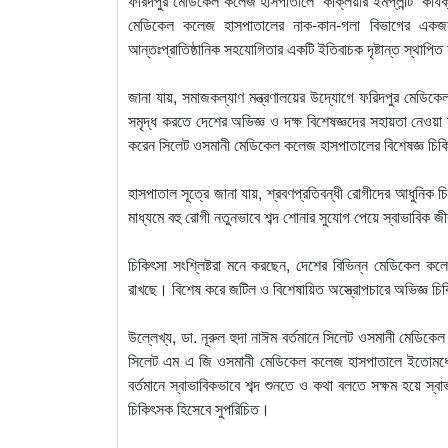
ফরিদপুর মেডিকেল কলেজ হাসপাতালে ‘কক্লিয়ার ইমপ্লান্ট’ কার্
মেডিকেল কলেজ হাসপাতালের নাক-কান-গলা বিভাগের একজন ব
আন্তঃপ্রাতিষ্ঠানিক সহযোগিতার একটি ইতিবাচক দৃষ্টান্ত স্থাপি
জানা যায়, সমাজকল্যাণ মন্ত্রণালয়ের উদ্যোগে ফরিদপুর মেডিক
সমৃদ্ধ করতে দেশের অভিজ্ঞ ও দক্ষ বিশেষজ্ঞদের সহায়তা নেওয়া 
করেন সিলেট ওসমানী মেডিকেল কলেজ হাসপাতালের বিশেষজ্ঞ চিকি
হাসপাতাল সূত্রে জানা যায়, শ্রবণপ্রতিবন্ধী রোগীদের আধুনিক চিক
মাধ্যমে বহু রোগী নতুনভাবে শব্দ শোনার সুযোগ পেয়ে স্বাভাবিক
চিকিৎসা সংশ্লিষ্টরা মনে করছেন, দেশের বিভিন্ন মেডিকেল কলেজ 
রাখছে। বিশেষ করে জটিল ও বিশেষায়িত অস্ত্রোপচারে অভিজ্ঞ চ
উল্লেখ্য, ডা. নূরুল হুদা নাঈম বর্তমানে সিলেট ওসমানী মেডিকে
সিলেট এম এ জি ওসমানী মেডিকেল কলেজ হাসপাতালে ইতোমধ্যে ১
বর্তমানে স্বাভাবিকভাবে শব্দ শুনতে ও কথা বলতে সক্ষম হয়ে স
চিকিৎসক হিসেবে সুপরিচিত।