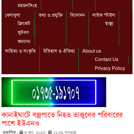
ময়মনসিংহ
খেলাধুলা
তথ্য ও প্রযুক্তি
বিনোদন
লাইফ স্টাইল
ক্রিকেট
স্বাস্থ্য
ফুটবল
অন্যান্য
সাহিত্য ও সংস্কৃতি
ইতিহাস ও ঐতিহ্য
About us
Contact Us
Privacy Policy
কানাইঘাটে বজ্রপাতে নিহত তাজুলের পরিবারের
পাশে ইউএনও
প্রকাশিত :
৩ জুন, ২০২৫,
১১:৫৯ অপরাহ্ণ