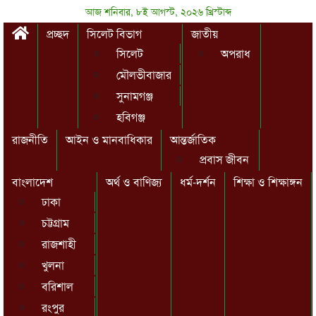
আজ শনিবার, ৮ই আগস্ট, ২০২৬ খ্রিস্টাব্দ
প্রচ্ছদ
সিলেট বিভাগ
জাতীয়
সিলেট
অপরাধ
মৌলভীবাজার
সুনামগঞ্জ
হবিগঞ্জ
রাজনীতি
আইন ও মানবাধিকার
আন্তর্জাতিক
প্রবাস জীবন
বাংলাদেশ
অর্থ ও বাণিজ্য
ধর্ম-দর্শন
শিক্ষা ও শিক্ষাঙ্গন
ঢাকা
চট্টগ্রাম
রাজশাহী
খুলনা
বরিশাল
রংপুর