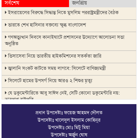
সর্বশেষ
জনপ্রিয়
ইসরায়েলের বিরুদ্ধে সিদ্ধান্ত নিতে মুসলিম পররাষ্ট্রমন্ত্রীদের বৈঠক
ভারতে শেখ হাসিনার বক্তব্যে ক্ষুব্ধ বাংলাদেশ
গণঅভ্যুত্থান দিবসে কানাইঘাটে প্রশাসনের উদ্যোগে আলোচনা সভা
অনুষ্ঠিত
ভিসাসেবা নিয়ে ভারতীয় হাইকমিশনের সতর্কতা জারি
জ্বালানি সংকট কাটতে সময় লাগবে: সিলেটে বাণিজ্যমন্ত্রী
সিলেটে হামের উপসর্গ নিয়ে আরও ২ শিশুর মৃত্যু
যে ডকুমেন্টারিতে আবু সাঈদ নেই, সেটি কোনো ডকুমেন্টারি নয়:
ভারপ্রাপ্ত রাষ্ট্রপতি
সুনামগঞ্জে কলেজছাত্রী ‘ধর্ষণ’র অভিযোগে মসজিদের ইমাম গ্রেপ্তার
প্রধান উপদেষ্টাঃ ফয়েজ আহমদ দৌলত
উপদেষ্টাঃ খালেদুল ইসলাম কোহিনূর
জুলাই গণঅভ্যুত্থানে সিলেটের ৭ শহীদের বিচারে গতি ও স্মৃতিচত্বর চান
উপদেষ্টাঃ মোঃ মিটু মিয়া
স্বজনরা
উপদেষ্টাঃ অর্জুন ঘোষ