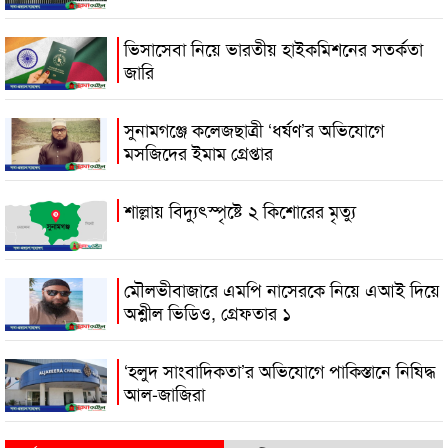
ভিসাসেবা নিয়ে ভারতীয় হাইকমিশনের সতর্কতা
জারি
সুনামগঞ্জে কলেজছাত্রী ‘ধর্ষণ’র অভিযোগে
মসজিদের ইমাম গ্রেপ্তার
শাল্লায় বিদ্যুৎস্পৃষ্টে ২ কিশোরের মৃত্যু
মৌলভীবাজারে এমপি নাসেরকে নিয়ে এআই দিয়ে
অশ্লীল ভিডিও, গ্রেফতার ১
‘হলুদ সাংবাদিকতা’র অভিযোগে পাকিস্তানে নিষিদ্ধ
আল-জাজিরা