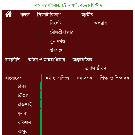
আজ বৃহস্পতিবার, ৬ই আগস্ট, ২০২৬ খ্রিস্টাব্দ
প্রচ্ছদ
সিলেট বিভাগ
জাতীয়
সিলেট
অপরাধ
মৌলভীবাজার
সুনামগঞ্জ
হবিগঞ্জ
রাজনীতি
আইন ও মানবাধিকার
আন্তর্জাতিক
প্রবাস জীবন
বাংলাদেশ
অর্থ ও বাণিজ্য
ধর্ম-দর্শন
শিক্ষা ও শিক্ষাঙ্গন
ঢাকা
চট্টগ্রাম
রাজশাহী
খুলনা
বরিশাল
রংপুর