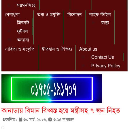
ময়মনসিংহ
খেলাধুলা
তথ্য ও প্রযুক্তি
বিনোদন
লাইফ স্টাইল
ক্রিকেট
স্বাস্থ্য
ফুটবল
অন্যান্য
সাহিত্য ও সংস্কৃতি
ইতিহাস ও ঐতিহ্য
About us
Contact Us
Privacy Policy
কানাডায় বিমান বিধ্বস্ত হয়ে মন্ত্রীসহ ৭ জন নিহত
প্রকাশিত :
৩০ মার্চ, ২০১৬,
৩:১৫ অপরাহ্ণ