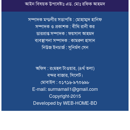
আইন বিষয়ক উপদেষ্টাঃ এড. মোঃ রফিক আহমদ
শাল্লায় বিদ্যুৎস্পৃষ্টে ২ কিশোরের মৃত্যু
সিলেটে ডিবি পরিচয়ে কিশোরকে অপহরণের চেষ্টা, অভিযুক্তকে
সম্পাদক মন্ডলীর সভাপতি : মোহাম্মদ হানিফ
গণপিটুনি ও গাড়ি ভাঙচুর
সম্পাদক ও প্রকাশক : বীথি রানী কর
ভারপ্রাপ্ত সম্পাদক : ফয়সাল আহমদ
মৌলভীবাজারে এমপি নাসেরকে নিয়ে এআই দিয়ে অশ্লীল ভিডিও,
গ্রেফতার ১
ব্যবস্থাপনা সম্পাদক : কামরুল হাসান
নিউজ ইনচার্জ : সুনির্মল সেন
‘হলুদ সাংবাদিকতা’র অভিযোগে পাকিস্তানে নিষিদ্ধ আল-জাজিরা
৫ আগস্টের বিজয় গণতন্ত্রকামী মানুষের জন্য প্রেরণা হয়ে থাকবে:
অফিস : রংমহল টাওয়ার, (৪র্থ তলা)
প্রধানমন্ত্রী
বন্দর বাজার, সিলেট।
বিশ্ব মাতৃদুগ্ধ দিবস উপলক্ষে কানাইঘাটে কমিউনিটি মোবিলাইজেশন
মোবাইল : ০১৭১৬-৯৭০৬৯৮
প্রোগ্রাম
E-mail: surmamail1@gmail.com
Copyright-2015
লোভাছড়া পাথর কোয়ারী পরিদর্শনে ডিএমডি’র পরিচালক
Developed by WEB-HOME-BD
৮ বছর পর সিলেট থেকে চালু হচ্ছে বিদেশি এয়ারলাইন্সের ফ্লাইট
সিলেট শিক্ষা বোর্ডের চেয়ারম্যান হলেন শহীদুল আলম