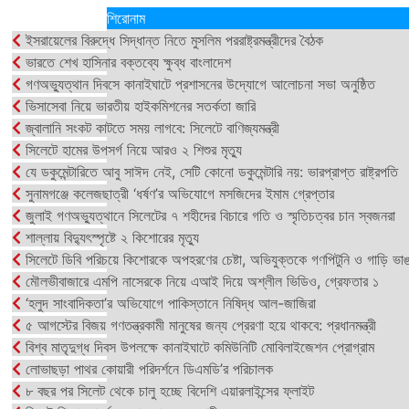
শিরোনাম
ইসরায়েলের বিরুদ্ধে সিদ্ধান্ত নিতে মুসলিম পররাষ্ট্রমন্ত্রীদের বৈঠক
ভারতে শেখ হাসিনার বক্তব্যে ক্ষুব্ধ বাংলাদেশ
গণঅভ্যুত্থান দিবসে কানাইঘাটে প্রশাসনের উদ্যোগে আলোচনা সভা অনুষ্ঠিত
ভিসাসেবা নিয়ে ভারতীয় হাইকমিশনের সতর্কতা জারি
জ্বালানি সংকট কাটতে সময় লাগবে: সিলেটে বাণিজ্যমন্ত্রী
সিলেটে হামের উপসর্গ নিয়ে আরও ২ শিশুর মৃত্যু
যে ডকুমেন্টারিতে আবু সাঈদ নেই, সেটি কোনো ডকুমেন্টারি নয়: ভারপ্রাপ্ত রাষ্ট্রপতি
সুনামগঞ্জে কলেজছাত্রী ‘ধর্ষণ’র অভিযোগে মসজিদের ইমাম গ্রেপ্তার
জুলাই গণঅভ্যুত্থানে সিলেটের ৭ শহীদের বিচারে গতি ও স্মৃতিচত্বর চান স্বজনরা
শাল্লায় বিদ্যুৎস্পৃষ্টে ২ কিশোরের মৃত্যু
সিলেটে ডিবি পরিচয়ে কিশোরকে অপহরণের চেষ্টা, অভিযুক্তকে গণপিটুনি ও গাড়ি ভাঙ
মৌলভীবাজারে এমপি নাসেরকে নিয়ে এআই দিয়ে অশ্লীল ভিডিও, গ্রেফতার ১
‘হলুদ সাংবাদিকতা’র অভিযোগে পাকিস্তানে নিষিদ্ধ আল-জাজিরা
৫ আগস্টের বিজয় গণতন্ত্রকামী মানুষের জন্য প্রেরণা হয়ে থাকবে: প্রধানমন্ত্রী
বিশ্ব মাতৃদুগ্ধ দিবস উপলক্ষে কানাইঘাটে কমিউনিটি মোবিলাইজেশন প্রোগ্রাম
লোভাছড়া পাথর কোয়ারী পরিদর্শনে ডিএমডি’র পরিচালক
৮ বছর পর সিলেট থেকে চালু হচ্ছে বিদেশি এয়ারলাইন্সের ফ্লাইট