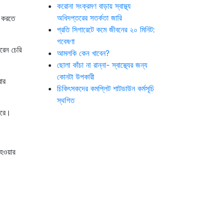
করোনা সংক্রমণ বাড়ায় স্বাস্থ্য
অধিদপ্তরের সতর্কতা জারি
া করতে
প্রতি সিগারেটে কমে জীবনের ২০ মিনিট:
গবেষণা
রেন চেরি
আমলকি কেন খাবেন?
ছোলা কাঁচা না রান্না- স্বাস্থ্যের জন্য
কোনটা উপকারী
ার
চিকিৎসকদের কমপ্লিট শাটডাউন কর্মসূচি
স্থগিত
করে।
 হওয়ার