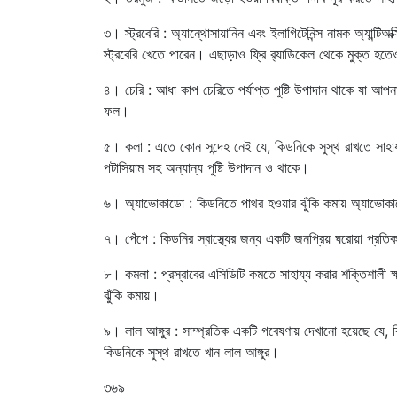
৩। স্ট্রবেরি : অ্যান্থোসায়ানিন এবং ইলাগিটেনিন্স নামক অ্যান্টিঅ
স্ট্রবেরি খেতে পারেন। এছাড়াও ফ্রি র‍্যাডিকেল থেকে মুক্ত হতেও
৪। চেরি : আধা কাপ চেরিতে পর্যাপ্ত পুষ্টি উপাদান থাকে যা আপ
ফল।
৫। কলা : এতে কোন সন্দেহ নেই যে, কিডনিকে সুস্থ রাখতে সাহ
পটাসিয়াম সহ অন্যান্য পুষ্টি উপাদান ও থাকে।
৬। অ্যাভোকাডো : কিডনিতে পাথর হওয়ার ঝুঁকি কমায় অ্যাভোকাড
৭। পেঁপে : কিডনির স্বাস্থ্যের জন্য একটি জনপ্রিয় ঘরোয়া প্র
৮। কমলা : প্রস্রাবের এসিডিটি কমতে সাহায্য করার শক্তিশালী ক্
ঝুঁকি কমায়।
৯। লাল আঙ্গুর : সাম্প্রতিক একটি গবেষণায় দেখানো হয়েছে যে, ক
কিডনিকে সুস্থ রাখতে খান লাল আঙ্গুর।
৩৬৯