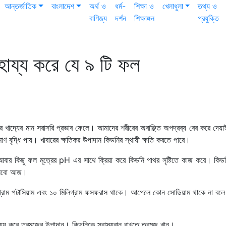
আন্তর্জাতিক
বাংলাদেশ
অর্থ ও
ধর্ম-
শিক্ষা ও
খেলাধুলা
তথ্য ও
বাণিজ্য
দর্শন
শিক্ষাঙ্গন
প্রযুক্তি
হায্য করে যে ৯ টি ফল
পর খাদ্যের মান সরাসরি প্রভাব ফেলে। আমাদের শরীরের অবাঞ্ছিত অপদ্রব্য বের করে দেয়
াণ বৃদ্ধি পায়। খাবারের ক্ষতিকর উপাদান কিডনির স্থায়ী ক্ষতি করতে পারে।
 আবার কিছু ফল মূত্রের pH এর সাথে ক্রিয়া করে কিডনি পাথর সৃষ্টিতে কাজ করে। কিড
 জানবো আজ।
রাম পটাসিয়াম এবং ১০ মিলিগ্রাম ফসফরাস থাকে। আপেলে কোন সোডিয়াম থাকে না বলে
্য করে তরমুজের উপাদান। কিডনিকে স্বাস্থ্যবান রাখতে তরমুজ খান।