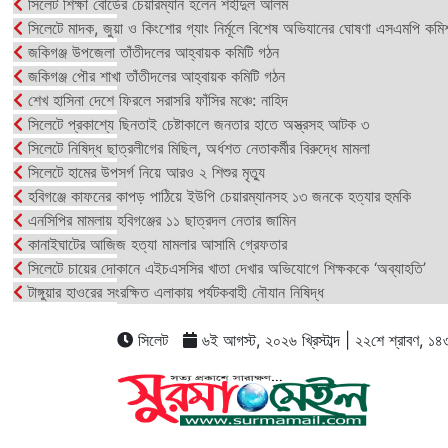
সিলেট শিক্ষা বোর্ডের চেয়ারম্যান হলেন শহীদুল আলম
সিলেটে মাদক, জুয়া ও কিংশোর গ্যাং নির্মূলে বিশেষ অভিযানের ঘোষণা এসএমপি কমি
জকিগঞ্জ উপজেলা তাঁতীদলের আহ্বায়ক কমিটি গঠন
জকিগঞ্জ পৌর শাখা তাঁতীদলের আহ্বায়ক কমিটি গঠন
শেখ হাসিনা দেশে ফিরলে সরাসরি ফাঁসির মঞ্চে: নাহিদ
সিলেটে প্রকাশ্যে ছিনতাই চেষ্টাকালে জনতার হাতে অস্ত্রসহ আটক ৩
সিলেটে নিষিদ্ধ ছাত্রলীগের মিছিল, অর্ধশত নেতাকর্মীর বিরুদ্ধে মামলা
সিলেটে হামের উপসর্গ নিয়ে আরও ২ শিশুর মৃত্যু
হবিগঞ্জে কাফনের কাপড় পাঠিয়ে ইউপি চেয়ারম্যানসহ ১৩ জনকে হত্যার হুমকি
এনসিপির মামলায় হবিগঞ্জের ১১ ছাত্রদল নেতার জামিন
কানাইঘাটের আজিজ হত্যা মামলার আসামি গ্রেফতার
সিলেটে চায়ের দোকানে এইচএসসির খাতা দেখার অভিযোগে শিক্ষককে ‘অব্যাহতি’
টাঙ্গুয়ার হাওরের সংরক্ষিত এলাকায় পর্যটকবাহী নৌযান নিষিদ্ধ
সিলেট
৬ই আগস্ট, ২০২৬ খ্রিস্টাব্দ | ২২শে শ্রাবণ, ১৪৩৩ 