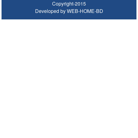
Copyright-2015
Developed by WEB-HOME-BD
জুলাই গণঅভ্যুত্থানে সিলেটের ৭ শহীদের বিচারে গতি ও স্মৃতিচত্বর চান
স্বজনরা
শাল্লায় বিদ্যুৎস্পৃষ্টে ২ কিশোরের মৃত্যু
সিলেটে ডিবি পরিচয়ে কিশোরকে অপহরণের চেষ্টা, অভিযুক্তকে
গণপিটুনি ও গাড়ি ভাঙচুর
মৌলভীবাজারে এমপি নাসেরকে নিয়ে এআই দিয়ে অশ্লীল ভিডিও,
গ্রেফতার ১
‘হলুদ সাংবাদিকতা’র অভিযোগে পাকিস্তানে নিষিদ্ধ আল-জাজিরা
৫ আগস্টের বিজয় গণতন্ত্রকামী মানুষের জন্য প্রেরণা হয়ে থাকবে:
প্রধানমন্ত্রী
বিশ্ব মাতৃদুগ্ধ দিবস উপলক্ষে কানাইঘাটে কমিউনিটি মোবিলাইজেশন
প্রোগ্রাম
লোভাছড়া পাথর কোয়ারী পরিদর্শনে ডিএমডি’র পরিচালক