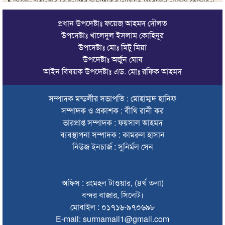
সিলেট মহানগর বিএনপির সভাপতির দায়িত্বে ফিরলেন নাসিম হোসাইন
সিলেটে হামের উপসর্গ নিয়ে আরও ২ শিশুর প্রাণহানি
প্রধান উপদেষ্টাঃ ফয়েজ আহমদ দৌলত
উপদেষ্টাঃ খালেদুল ইসলাম কোহিনূর
সিলেটে শিশুকন্যা ফাহিমা ধর্ষণচেষ্টা ও হত্যা মামলায় জাকিরের মৃত্যুদণ্ড
উপদেষ্টাঃ মোঃ মিটু মিয়া
উপদেষ্টাঃ অর্জুন ঘোষ
ইসরায়েলের বিরুদ্ধে সিদ্ধান্ত নিতে মুসলিম পররাষ্ট্রমন্ত্রীদের বৈঠক
আইন বিষয়ক উপদেষ্টাঃ এড. মোঃ রফিক আহমদ
ভারতে শেখ হাসিনার বক্তব্যে ক্ষুব্ধ বাংলাদেশ
সম্পাদক মন্ডলীর সভাপতি : মোহাম্মদ হানিফ
গণঅভ্যুত্থান দিবসে কানাইঘাটে প্রশাসনের উদ্যোগে আলোচনা সভা
সম্পাদক ও প্রকাশক : বীথি রানী কর
অনুষ্ঠিত
ভারপ্রাপ্ত সম্পাদক : ফয়সাল আহমদ
ভিসাসেবা নিয়ে ভারতীয় হাইকমিশনের সতর্কতা জারি
ব্যবস্থাপনা সম্পাদক : কামরুল হাসান
নিউজ ইনচার্জ : সুনির্মল সেন
জ্বালানি সংকট কাটতে সময় লাগবে: সিলেটে বাণিজ্যমন্ত্রী
সিলেটে হামের উপসর্গ নিয়ে আরও ২ শিশুর মৃত্যু
অফিস : রংমহল টাওয়ার, (৪র্থ তলা)
যে ডকুমেন্টারিতে আবু সাঈদ নেই, সেটি কোনো ডকুমেন্টারি নয়:
বন্দর বাজার, সিলেট।
ভারপ্রাপ্ত রাষ্ট্রপতি
মোবাইল : ০১৭১৬-৯৭০৬৯৮
E-mail: surmamail1@gmail.com
সুনামগঞ্জে কলেজছাত্রী ‘ধর্ষণ’র অভিযোগে মসজিদের ইমাম গ্রেপ্তার