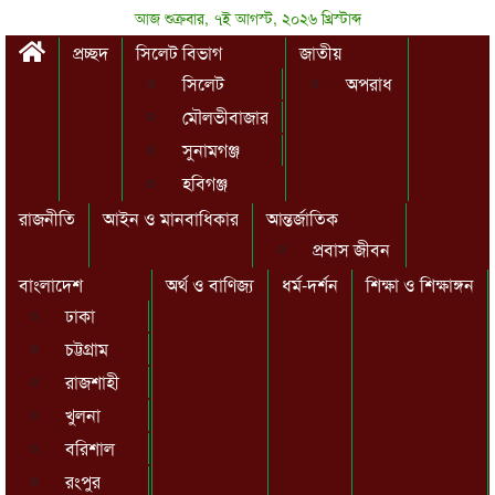
আজ শুক্রবার, ৭ই আগস্ট, ২০২৬ খ্রিস্টাব্দ
প্রচ্ছদ
সিলেট বিভাগ
জাতীয়
সিলেট
অপরাধ
মৌলভীবাজার
সুনামগঞ্জ
হবিগঞ্জ
রাজনীতি
আইন ও মানবাধিকার
আন্তর্জাতিক
প্রবাস জীবন
বাংলাদেশ
অর্থ ও বাণিজ্য
ধর্ম-দর্শন
শিক্ষা ও শিক্ষাঙ্গন
ঢাকা
চট্টগ্রাম
রাজশাহী
খুলনা
বরিশাল
রংপুর