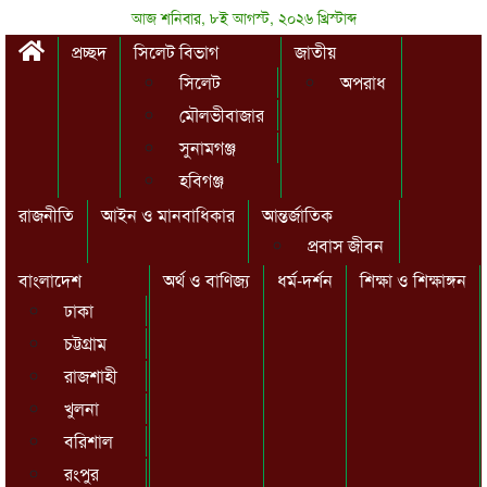
আজ শনিবার, ৮ই আগস্ট, ২০২৬ খ্রিস্টাব্দ
প্রচ্ছদ
সিলেট বিভাগ
জাতীয়
সিলেট
অপরাধ
মৌলভীবাজার
সুনামগঞ্জ
হবিগঞ্জ
রাজনীতি
আইন ও মানবাধিকার
আন্তর্জাতিক
প্রবাস জীবন
বাংলাদেশ
অর্থ ও বাণিজ্য
ধর্ম-দর্শন
শিক্ষা ও শিক্ষাঙ্গন
ঢাকা
চট্টগ্রাম
রাজশাহী
খুলনা
বরিশাল
রংপুর