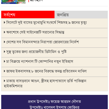
সর্বশেষ
জনপ্রিয়
সিলেটে দুই বাসের মুখোমুখি সংঘর্ষে শিশুসহ ৯ জনের মৃত্যু
অবশেষে সেই সাইনেজটি সরানোর সিদ্ধান্ত
দেশের সব বিমানবন্দরে নিরাপত্তা জোরদারের নির্দেশ
সুস্থ ত্বকের জন্য প্রয়োজনীয় ভিটামিন ও পুষ্টি
চা বিক্রয়ে ন্যাশনাল টি কোম্পানির নতুন ইতিহাস
জাফর ইকবালসহ ৮ জনের বিরুদ্ধে তদন্ত প্রতিবেদন দাখিল
ঢাকায় বাসভবনে আগুন, স্ত্রীসহ হাসপাতালে ভর্তি পাকিস্তান
হাইকমিশনার
ঠাকুরগাঁওয়ে অনলাইন ক্যাসিনো পরিচালনার অভিযোগে যুবক গ্রেপ্তার
প্রধান উপদেষ্টাঃ ফয়েজ আহমদ দৌলত
আবারও লোভার জব্দকৃত পাথর চুরি করে নিয়ে যাওয়া হচ্ছে আটগ্রামে
উপদেষ্টাঃ খালেদুল ইসলাম কোহিনূর