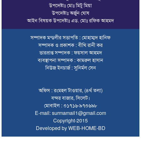
উপদেষ্টাঃ মোঃ মিটু মিয়া
রাজনৈতিক নেতৃবৃন্দ ও সুধীজনদের সাথে কানাইঘাটের নবাগত
উপদেষ্টাঃ অর্জুন ঘোষ
ইউএনও’র মতবিনিময়
আইন বিষয়ক উপদেষ্টাঃ এড. মোঃ রফিক আহমদ
চলতি অর্থবছরই স্থানীয় সরকারের সব স্তরের নির্বাচন: সিলেট প্রতিমন্ত্রী
সম্পাদক মন্ডলীর সভাপতি : মোহাম্মদ হানিফ
সিলেট মহানগর বিএনপির সভাপতির দায়িত্বে ফিরলেন নাসিম হোসাইন
সম্পাদক ও প্রকাশক : বীথি রানী কর
সিলেটে হামের উপসর্গ নিয়ে আরও ২ শিশুর প্রাণহানি
ভারপ্রাপ্ত সম্পাদক : ফয়সাল আহমদ
ব্যবস্থাপনা সম্পাদক : কামরুল হাসান
সিলেটে শিশুকন্যা ফাহিমা ধর্ষণচেষ্টা ও হত্যা মামলায় জাকিরের মৃত্যুদণ্ড
নিউজ ইনচার্জ : সুনির্মল সেন
ইসরায়েলের বিরুদ্ধে সিদ্ধান্ত নিতে মুসলিম পররাষ্ট্রমন্ত্রীদের বৈঠক
ভারতে শেখ হাসিনার বক্তব্যে ক্ষুব্ধ বাংলাদেশ
অফিস : রংমহল টাওয়ার, (৪র্থ তলা)
বন্দর বাজার, সিলেট।
গণঅভ্যুত্থান দিবসে কানাইঘাটে প্রশাসনের উদ্যোগে আলোচনা সভা
মোবাইল : ০১৭১৬-৯৭০৬৯৮
অনুষ্ঠিত
E-mail: surmamail1@gmail.com
Copyright-2015
ভিসাসেবা নিয়ে ভারতীয় হাইকমিশনের সতর্কতা জারি
Developed by WEB-HOME-BD
জ্বালানি সংকট কাটতে সময় লাগবে: সিলেটে বাণিজ্যমন্ত্রী