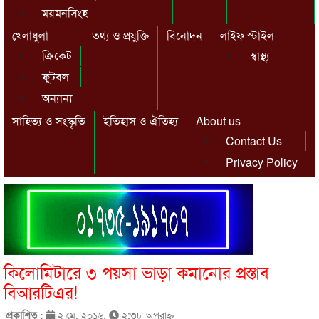
ময়মনসিংহ
খেলাধুলা
তথ্য ও প্রযুক্তি
বিনোদন
লাইফ স্টাইল
ক্রিকেট
স্বাস্থ্য
ফুটবল
অন্যান্য
সাহিত্য ও সংস্কৃতি
ইতিহাস ও ঐতিহ্য
About us
Contact Us
Privacy Policy
কিলোমিটারে ৩ পয়সা ভাড়া কমানোর প্রস্তাব
বিআরটিএর!
প্রকাশিত :
২ মে, ২০১৬,
২:৩৮ অপরাহ্ণ