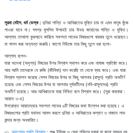
সুরমা মেইল. ধর্ম ডেস্ক :
দুনিয়া শান্তি ও আখিরাতের মুক্তি চায় না এমন মানুষ খুঁজে
পাওয়া যাবে না। সমগ্র মুসলিম উম্মাহই চায় উভয় জাহানের শান্তি ও মুক্তি।
আল্লাহ তাআলা কুরআনে কারিমে সফলতা লাভের বিষয়গুলো বারবার তুলে ধরেছেন।
যা পালন করা অত্যন্ত জরুরি। জাগো নিউজে তার কিছু তুলে ধরা হলো-
আল্লাহ বলেন-
যারা অদেখা (অদৃশ্য) বিষয়ের উপর বিশ্বাস স্থাপন করে এবং নামাজ প্রতিষ্ঠা করে।
আর আমি তাদেরকে যে রুজি (জীবিকা) দান করেছি তা থেকে ব্যয় করে। এবং যারা
বিশ্বাস স্থাপন করেছে সেসব বিষয়ের উপর যা কিছু আপনার (রাসুল) প্রতি অবতীর্ণ
হয়েছে এবং সেসব বিষয়ের উপর যা আপনার পূর্ববর্তীদের (নবি-রাসুলদের) প্রতি
অবতীর্ণ হয়েছে। আর আখিরাতকে যারা নিশ্চিত বলে বিশ্বাস করে। (সুরা বাক্বারা :
আয়াত ৩-৪)
উপরোক্ত আয়াতদ্বয়ে সফলতা লাভের ৬টি বিষয়ের কথা উল্লেখ করা হয়েছে। এ
বিষয়গুলোর প্রতি যথাযথ আমল করলে দুনিয়া ও আখিরাতের কল্যাণ ও নাজাত লাভ
বান্দার জন্য অবধারিত।
০১.
অদৃশ্যের প্রতি বিশ্বাস
: পঞ্চ ইন্দ্রিয় ও মেধা শক্তির দ্বারা যা জানা সম্ভব নয়,