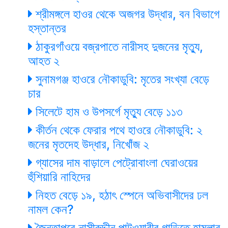
শ্রীমঙ্গলে হাওর থেকে অজগর উদ্ধার, বন বিভাগে
হস্তান্তর
ঠাকুরগাঁওয়ে বজ্রপাতে নারীসহ দুজনের মৃত্যু,
আহত ২
সুনামগঞ্জ হাওরে নৌকাডুবি: মৃতের সংখ্যা বেড়ে
চার
সিলেটে হাম ও উপসর্গে মৃত্যু বেড়ে ১১৩
কীর্তন থেকে ফেরার পথে হাওরে নৌকাডুবি: ২
জনের মৃতদেহ উদ্ধার, নিখোঁজ ২
গ্যাসের দাম বাড়ালে পেট্রোবাংলা ঘেরাওয়ের
হুঁশিয়ারি নাহিদের
নিহত বেড়ে ১৯, হঠাৎ স্পেনে অভিবাসীদের ঢল
নামল কেন?
জৈন্তাপুরে নাসীরুদ্দীন পাটওয়ারীর গাড়িতে হামলার