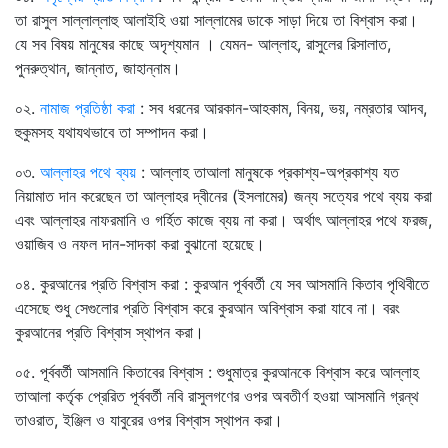
তা রাসুল সাল্লাল্লাহু আলাইহি ওয়া সাল্লামের ডাকে সাড়া দিয়ে তা বিশ্বাস করা।
যে সব বিষয় মানুষের কাছে অদৃশ্যমান । যেমন- আল্লাহ, রাসুলের রিসালাত,
পুনরুত্থান, জান্নাত, জাহান্নাম।
০২.
নামাজ প্রতিষ্ঠা করা
: সব ধরনের আরকান-আহকাম, বিনয়, ভয়, নম্রতার আদব,
হুকুমসহ যথাযথভাবে তা সম্পাদন করা।
০৩.
আল্লাহর পথে ব্যয়
: আল্লাহ তাআলা মানুষকে প্রকাশ্য-অপ্রকাশ্য যত
নিয়ামাত দান করেছেন তা আল্লাহর দ্বীনের (ইসলামের) জন্য সত্যের পথে ব্যয় করা
এবং আল্লাহর নাফরমানি ও গর্হিত কাজে ব্যয় না করা। অর্থাৎ আল্লাহর পথে ফরজ,
ওয়াজিব ও নফল দান-সাদকা করা বুঝানো হয়েছে।
০৪. কুরআনের প্রতি বিশ্বাস করা : কুরআন পূর্ববর্তী যে সব আসমানি কিতাব পৃথিবীতে
এসেছে শুধু সেগুলোর প্রতি বিশ্বাস করে কুরআন অবিশ্বাস করা যাবে না। বরং
কুরআনের প্রতি বিশ্বাস স্থাপন করা।
০৫. পূর্ববর্তী আসমানি কিতাবের বিশ্বাস : শুধুমাত্র কুরআনকে বিশ্বাস করে আল্লাহ
তাআলা কর্তৃক প্রেরিত পূর্ববর্তী নবি রাসুলগণের ওপর অবতীর্ণ হওয়া আসমানি গ্রন্থ
তাওরাত, ইঞ্জিল ও যাবুরের ওপর বিশ্বাস স্থাপন করা।