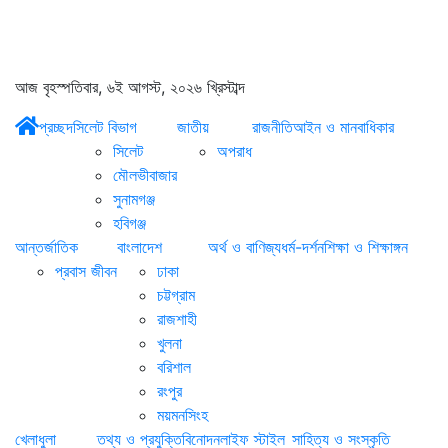
আজ বৃহস্পতিবার, ৬ই আগস্ট, ২০২৬ খ্রিস্টাব্দ
প্রচ্ছদ
সিলেট বিভাগ
জাতীয়
রাজনীতি
আইন ও মানবাধিকার
সিলেট
অপরাধ
মৌলভীবাজার
সুনামগঞ্জ
হবিগঞ্জ
আন্তর্জাতিক
বাংলাদেশ
অর্থ ও বাণিজ্য
ধর্ম-দর্শন
শিক্ষা ও শিক্ষাঙ্গন
প্রবাস জীবন
ঢাকা
চট্টগ্রাম
রাজশাহী
খুলনা
বরিশাল
রংপুর
ময়মনসিংহ
খেলাধুলা
তথ্য ও প্রযুক্তি
বিনোদন
লাইফ স্টাইল
সাহিত্য ও সংস্কৃতি