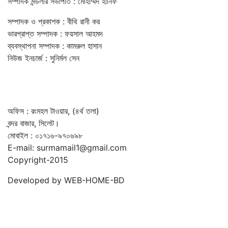
সম্পাদক মন্ডলীর সভাপতি : মোহাম্মদ হানিফ
সম্পাদক ও প্রকাশক : বীথি রানী কর
ভারপ্রাপ্ত সম্পাদক : ফয়সাল আহমদ
ব্যবস্থাপনা সম্পাদক : কামরুল হাসান
নিউজ ইনচার্জ : সুনির্মল সেন
অফিস : রংমহল টাওয়ার, (৪র্থ তলা)
বন্দর বাজার, সিলেট।
মোবাইল : ০১৭১৬-৯৭০৬৯৮
E-mail: surmamail1@gmail.com
Copyright-2015
Developed by WEB-HOME-BD