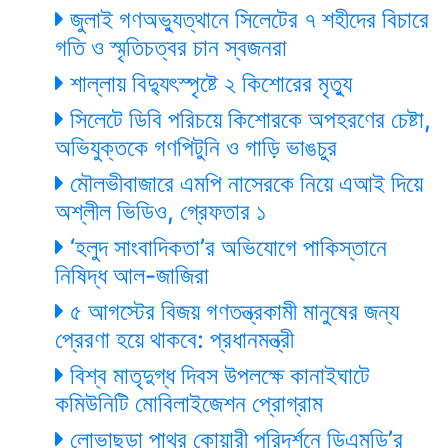
জুলাই গণঅভ্যুত্থানে সিলেটের ৭ শহীদের বিচারে
গতি ও স্মৃতিচত্বর চান স্বজনরা
শাল্লায় বিদ্যুৎস্পৃষ্টে ২ কিশোরের মৃত্যু
সিলেটে ডিবি পরিচয়ে কিশোরকে অপহরণের চেষ্টা,
অভিযুক্তকে গণপিটুনি ও গাড়ি ভাঙচুর
মৌলভীবাজারে এমপি নাসেরকে নিয়ে এআই দিয়ে
অশ্লীল ভিডিও, গ্রেফতার ১
‘হলুদ সাংবাদিকতা’র অভিযোগে পাকিস্তানে
নিষিদ্ধ আল-জাজিরা
৫ আগস্টের বিজয় গণতন্ত্রকামী মানুষের জন্য
প্রেরণা হয়ে থাকবে: প্রধানমন্ত্রী
বিশ্ব মাতৃদুগ্ধ দিবস উপলক্ষে কানাইঘাটে
কমিউনিটি মোবিলাইজেশন প্রোগ্রাম
লোভাছড়া পাথর কোয়ারী পরিদর্শনে ডিএমডি’র