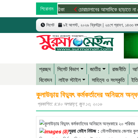
বি রাজসাক্ষীর, মুখ খুললেন নায়িকা
শিরোনাম
চোরাচালানের আসামিকে ছাড়াতে না পেরে
সিলেট
৯ই আগস্ট, ২০২৬ খ্রিস্টাব্দ | ২৫শে শ্রাবণ, ১৪৩৩ বঙ্গা
প্রচ্ছদ
সিলেট বিভাগ
জাতীয়
রাজনীতি
আই
বিনোদন
লাইফ স্টাইল
সাহিত্য ও সংস্কৃতি
ইতি
কুলাউড়ায় বিদ্যুৎ কর্মকর্তাদের অনিয়মে অন্
প্রকাশিত: ৪:৪০ অপরাহ্ণ, জুন ১৩, ২০১৬
সুরমা মেইল নিউজ :
মৌলভীবাজার জেলার কুলা