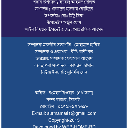
প্রধান উপদেষ্টাঃ ফয়েজ আহমদ দৌলত
রাজনৈতিক নেতৃবৃন্দ ও সুধীজনদের সাথে কানাইঘাটের নবাগত
উপদেষ্টাঃ খালেদুল ইসলাম কোহিনূর
ইউএনও’র মতবিনিময়
উপদেষ্টাঃ মোঃ মিটু মিয়া
উপদেষ্টাঃ অর্জুন ঘোষ
চলতি অর্থবছরই স্থানীয় সরকারের সব স্তরের নির্বাচন: সিলেট প্রতিমন্ত্রী
আইন বিষয়ক উপদেষ্টাঃ এড. মোঃ রফিক আহমদ
সিলেট মহানগর বিএনপির সভাপতির দায়িত্বে ফিরলেন নাসিম হোসাইন
সম্পাদক মন্ডলীর সভাপতি : মোহাম্মদ হানিফ
সিলেটে হামের উপসর্গ নিয়ে আরও ২ শিশুর প্রাণহানি
সম্পাদক ও প্রকাশক : বীথি রানী কর
সিলেটে শিশুকন্যা ফাহিমা ধর্ষণচেষ্টা ও হত্যা মামলায় জাকিরের মৃত্যুদণ্ড
ভারপ্রাপ্ত সম্পাদক : ফয়সাল আহমদ
ব্যবস্থাপনা সম্পাদক : কামরুল হাসান
ইসরায়েলের বিরুদ্ধে সিদ্ধান্ত নিতে মুসলিম পররাষ্ট্রমন্ত্রীদের বৈঠক
নিউজ ইনচার্জ : সুনির্মল সেন
ভারতে শেখ হাসিনার বক্তব্যে ক্ষুব্ধ বাংলাদেশ
গণঅভ্যুত্থান দিবসে কানাইঘাটে প্রশাসনের উদ্যোগে আলোচনা সভা
অফিস : রংমহল টাওয়ার, (৪র্থ তলা)
অনুষ্ঠিত
বন্দর বাজার, সিলেট।
মোবাইল : ০১৭১৬-৯৭০৬৯৮
ভিসাসেবা নিয়ে ভারতীয় হাইকমিশনের সতর্কতা জারি
E-mail: surmamail1@gmail.com
Copyright-2015
জ্বালানি সংকট কাটতে সময় লাগবে: সিলেটে বাণিজ্যমন্ত্রী
Developed by WEB-HOME-BD