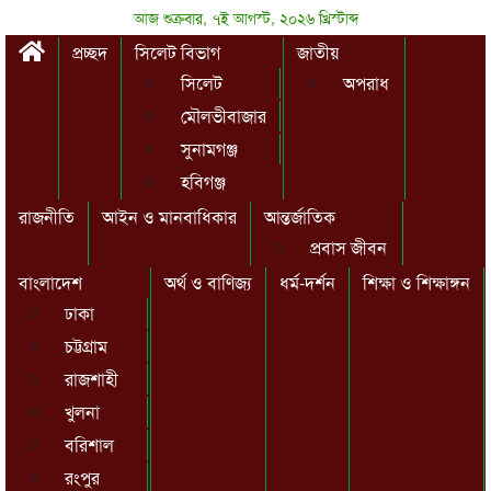
আজ শুক্রবার, ৭ই আগস্ট, ২০২৬ খ্রিস্টাব্দ
প্রচ্ছদ
সিলেট বিভাগ
জাতীয়
সিলেট
অপরাধ
মৌলভীবাজার
সুনামগঞ্জ
হবিগঞ্জ
রাজনীতি
আইন ও মানবাধিকার
আন্তর্জাতিক
প্রবাস জীবন
বাংলাদেশ
অর্থ ও বাণিজ্য
ধর্ম-দর্শন
শিক্ষা ও শিক্ষাঙ্গন
ঢাকা
চট্টগ্রাম
রাজশাহী
খুলনা
বরিশাল
রংপুর