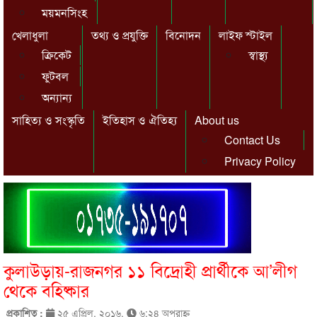
ময়মনসিংহ
খেলাধুলা
তথ্য ও প্রযুক্তি
বিনোদন
লাইফ স্টাইল
ক্রিকেট
স্বাস্থ্য
ফুটবল
অন্যান্য
সাহিত্য ও সংস্কৃতি
ইতিহাস ও ঐতিহ্য
About us
Contact Us
Privacy Policy
কুলাউড়ায়-রাজনগর ১১ বিদ্রোহী প্রার্থীকে আ’লীগ
থেকে বহিষ্কার
প্রকাশিত :
২৫ এপ্রিল, ২০১৬,
৬:২৪ অপরাহ্ণ