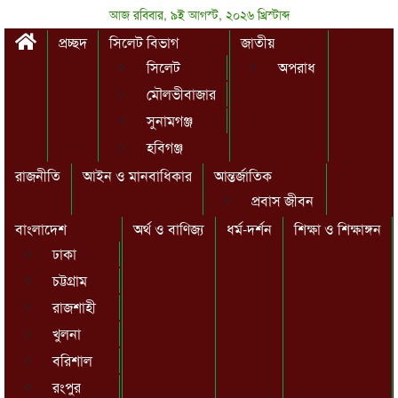
আজ রবিবার, ৯ই আগস্ট, ২০২৬ খ্রিস্টাব্দ
প্রচ্ছদ
সিলেট বিভাগ
জাতীয়
সিলেট
অপরাধ
মৌলভীবাজার
সুনামগঞ্জ
হবিগঞ্জ
রাজনীতি
আইন ও মানবাধিকার
আন্তর্জাতিক
প্রবাস জীবন
বাংলাদেশ
অর্থ ও বাণিজ্য
ধর্ম-দর্শন
শিক্ষা ও শিক্ষাঙ্গন
ঢাকা
চট্টগ্রাম
রাজশাহী
খুলনা
বরিশাল
রংপুর