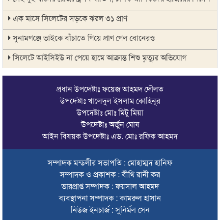
এক মাসে সিলেটের সড়কে ঝরল ৩১ প্রাণ
সুনামগঞ্জে ভাইকে বাঁচাতে গিয়ে প্রাণ গেল বোনেরও
সিলেটে আইসিইউ না পেয়ে হামে আক্রান্ত শিশু মৃত্যুর অভিযোগ
১৪৪ ধারা উপেক্ষা করে দিরাইয়ে বিএনপির দুই পক্ষের মিছিল-সমাবেশ
প্রধান উপদেষ্টাঃ ফয়েজ আহমদ দৌলত
সিলেটে বাস দুর্ঘটনায় মৃতদের পরিবার পাবে ৫ লাখ টাকা
উপদেষ্টাঃ খালেদুল ইসলাম কোহিনূর
উপদেষ্টাঃ মোঃ মিটু মিয়া
ঠাকুরগাঁওয়ে মোটরসাইকেল দুর্ঘটনায় পথচারীসহ ২ জনের মৃত্যু
উপদেষ্টাঃ অর্জুন ঘোষ
আরেক অনলাইন ক্যাসিনো পরিচালনাকারীকে গ্রেপ্তার করেছে ডিবি
আইন বিষয়ক উপদেষ্টাঃ এড. মোঃ রফিক আহমদ
সিলেটে দুই বাসের মুখোমুখি সংঘর্ষে শিশুসহ ৯ জনের মৃত্যু
সম্পাদক মন্ডলীর সভাপতি : মোহাম্মদ হানিফ
সম্পাদক ও প্রকাশক : বীথি রানী কর
অবশেষে সেই সাইনেজটি সরানোর সিদ্ধান্ত
ভারপ্রাপ্ত সম্পাদক : ফয়সাল আহমদ
দেশের সব বিমানবন্দরে নিরাপত্তা জোরদারের নির্দেশ
ব্যবস্থাপনা সম্পাদক : কামরুল হাসান
নিউজ ইনচার্জ : সুনির্মল সেন
সুস্থ ত্বকের জন্য প্রয়োজনীয় ভিটামিন ও পুষ্টি