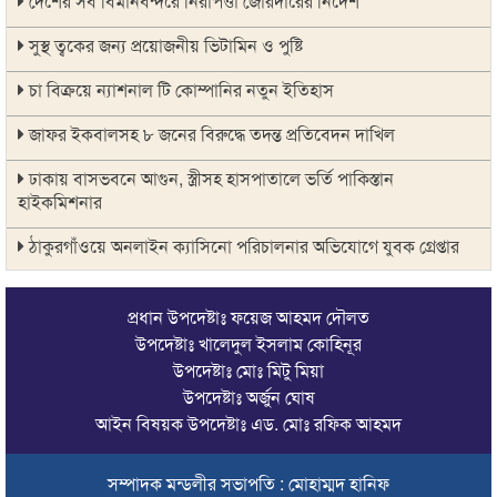
দেশের সব বিমানবন্দরে নিরাপত্তা জোরদারের নির্দেশ
সুস্থ ত্বকের জন্য প্রয়োজনীয় ভিটামিন ও পুষ্টি
চা বিক্রয়ে ন্যাশনাল টি কোম্পানির নতুন ইতিহাস
জাফর ইকবালসহ ৮ জনের বিরুদ্ধে তদন্ত প্রতিবেদন দাখিল
ঢাকায় বাসভবনে আগুন, স্ত্রীসহ হাসপাতালে ভর্তি পাকিস্তান
হাইকমিশনার
ঠাকুরগাঁওয়ে অনলাইন ক্যাসিনো পরিচালনার অভিযোগে যুবক গ্রেপ্তার
আবারও লোভার জব্দকৃত পাথর চুরি করে নিয়ে যাওয়া হচ্ছে আটগ্রামে
প্রধান উপদেষ্টাঃ ফয়েজ আহমদ দৌলত
রাজনৈতিক নেতৃবৃন্দ ও সুধীজনদের সাথে কানাইঘাটের নবাগত
উপদেষ্টাঃ খালেদুল ইসলাম কোহিনূর
ইউএনও’র মতবিনিময়
উপদেষ্টাঃ মোঃ মিটু মিয়া
উপদেষ্টাঃ অর্জুন ঘোষ
চলতি অর্থবছরই স্থানীয় সরকারের সব স্তরের নির্বাচন: সিলেট প্রতিমন্ত্রী
আইন বিষয়ক উপদেষ্টাঃ এড. মোঃ রফিক আহমদ
সিলেট মহানগর বিএনপির সভাপতির দায়িত্বে ফিরলেন নাসিম হোসাইন
সম্পাদক মন্ডলীর সভাপতি : মোহাম্মদ হানিফ
সিলেটে হামের উপসর্গ নিয়ে আরও ২ শিশুর প্রাণহানি