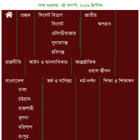
আজ শুক্রবার, ৭ই আগস্ট, ২০২৬ খ্রিস্টাব্দ
প্রচ্ছদ
সিলেট বিভাগ
জাতীয়
সিলেট
অপরাধ
মৌলভীবাজার
সুনামগঞ্জ
হবিগঞ্জ
রাজনীতি
আইন ও মানবাধিকার
আন্তর্জাতিক
প্রবাস জীবন
বাংলাদেশ
অর্থ ও বাণিজ্য
ধর্ম-দর্শন
শিক্ষা ও শিক্ষাঙ্গন
ঢাকা
চট্টগ্রাম
রাজশাহী
খুলনা
বরিশাল
রংপুর