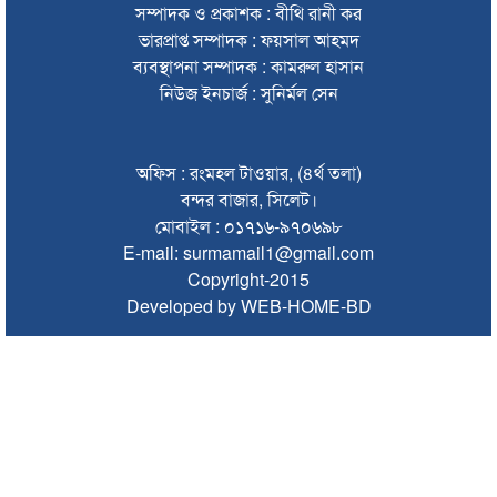
সম্পাদক ও প্রকাশক : বীথি রানী কর
সিলেটে শিশুকন্যা ফাহিমা ধর্ষণচেষ্টা ও হত্যা মামলায় জাকিরের মৃত্যুদণ্ড
ভারপ্রাপ্ত সম্পাদক : ফয়সাল আহমদ
ব্যবস্থাপনা সম্পাদক : কামরুল হাসান
ইসরায়েলের বিরুদ্ধে সিদ্ধান্ত নিতে মুসলিম পররাষ্ট্রমন্ত্রীদের বৈঠক
নিউজ ইনচার্জ : সুনির্মল সেন
ভারতে শেখ হাসিনার বক্তব্যে ক্ষুব্ধ বাংলাদেশ
গণঅভ্যুত্থান দিবসে কানাইঘাটে প্রশাসনের উদ্যোগে আলোচনা সভা
অফিস : রংমহল টাওয়ার, (৪র্থ তলা)
অনুষ্ঠিত
বন্দর বাজার, সিলেট।
মোবাইল : ০১৭১৬-৯৭০৬৯৮
ভিসাসেবা নিয়ে ভারতীয় হাইকমিশনের সতর্কতা জারি
E-mail: surmamail1@gmail.com
Copyright-2015
জ্বালানি সংকট কাটতে সময় লাগবে: সিলেটে বাণিজ্যমন্ত্রী
Developed by WEB-HOME-BD
সিলেটে হামের উপসর্গ নিয়ে আরও ২ শিশুর মৃত্যু
যে ডকুমেন্টারিতে আবু সাঈদ নেই, সেটি কোনো ডকুমেন্টারি নয়:
ভারপ্রাপ্ত রাষ্ট্রপতি
সুনামগঞ্জে কলেজছাত্রী ‘ধর্ষণ’র অভিযোগে মসজিদের ইমাম গ্রেপ্তার
জুলাই গণঅভ্যুত্থানে সিলেটের ৭ শহীদের বিচারে গতি ও স্মৃতিচত্বর চান