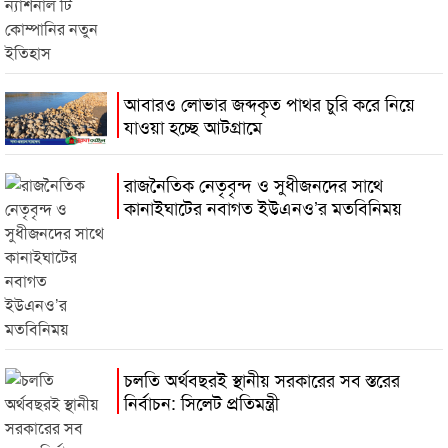
আবারও লোভার জব্দকৃত পাথর চুরি করে নিয়ে
যাওয়া হচ্ছে আটগ্রামে
রাজনৈতিক নেতৃবৃন্দ ও সুধীজনদের সাথে
কানাইঘাটের নবাগত ইউএনও’র মতবিনিময়
চলতি অর্থবছরই স্থানীয় সরকারের সব স্তরের
নির্বাচন: সিলেট প্রতিমন্ত্রী