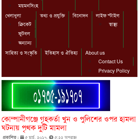
ময়মনসিংহ
খেলাধুলা
তথ্য ও প্রযুক্তি
বিনোদন
লাইফ স্টাইল
ক্রিকেট
স্বাস্থ্য
ফুটবল
অন্যান্য
সাহিত্য ও সংস্কৃতি
ইতিহাস ও ঐতিহ্য
About us
Contact Us
Privacy Policy
কোম্পানীগঞ্জে গৃহকর্তা খুন ও পুলিশের ওপর হামলা
ঘটনায় পৃথক দুটি মামলা
প্রকাশিত :
৫ মার্চ, ২০১৭,
৫:২২ অপরাহ্ণ