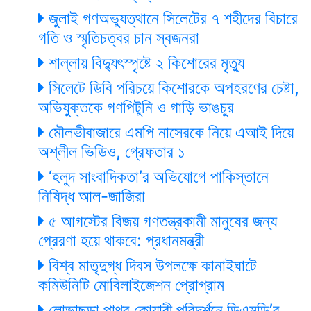
জুলাই গণঅভ্যুত্থানে সিলেটের ৭ শহীদের বিচারে
গতি ও স্মৃতিচত্বর চান স্বজনরা
শাল্লায় বিদ্যুৎস্পৃষ্টে ২ কিশোরের মৃত্যু
সিলেটে ডিবি পরিচয়ে কিশোরকে অপহরণের চেষ্টা,
অভিযুক্তকে গণপিটুনি ও গাড়ি ভাঙচুর
মৌলভীবাজারে এমপি নাসেরকে নিয়ে এআই দিয়ে
অশ্লীল ভিডিও, গ্রেফতার ১
‘হলুদ সাংবাদিকতা’র অভিযোগে পাকিস্তানে
নিষিদ্ধ আল-জাজিরা
৫ আগস্টের বিজয় গণতন্ত্রকামী মানুষের জন্য
প্রেরণা হয়ে থাকবে: প্রধানমন্ত্রী
বিশ্ব মাতৃদুগ্ধ দিবস উপলক্ষে কানাইঘাটে
কমিউনিটি মোবিলাইজেশন প্রোগ্রাম
লোভাছড়া পাথর কোয়ারী পরিদর্শনে ডিএমডি’র