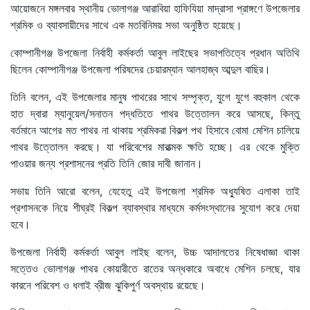
আয়োজনে মঙ্গলবার স্থানীয় ভোলাগঞ্জ আরাবিয়া হাফিযিয়া মাদ্রাসা প্রাঙ্গণে উপজেলার
শ্রমিক ও ব্যাবসায়ীদের সাথে এক মতবিনিময় সভা অনুষ্ঠিত হয়েছে।
কোম্পানীগঞ্জ উপজেলা নির্বাহী কর্মকর্তা আবুল লাইছের সভাপতিত্বে প্রধান অতিথি
ছিলেন কোম্পানীগঞ্জ উপজেলা পরিষদের চেয়ারম্যান আলহাজ্ব আব্দুল বাছির।
তিনি বলেন, এই উপজেলার মানুষ পাথরের সাথে সম্পৃক্ত, যুগে যুগে বহুকাল থেকে
হাত দ্বারা ম্যানুয়েল/সনাতন পদ্ধতিতে পাথর উত্তোলন করে আসছে, কিন্তু
বর্তমানে আগের মত পাথর না থাকায় শ্রমিকরা বিকল্প পথ হিসাবে বোমা মেশিন চালিয়ে
পাথর উত্তোলন করছে। যা পরিবেশের মারাত্মক ক্ষতি হচ্ছে। এর থেকে মুক্তি
পাওয়ার জন্য প্রশাসনের প্রতি তিনি জোর দাবী জানান।
সভায় তিনি আরো বলেন, যেহেতু এই উপজেলা শ্রমিক অধ্যুষিত এলাকা তাই
প্রশাসনকে নিয়ে শীঘ্রই বিকল্প ব্যাবস্থার মাধ্যমে কর্মসংস্থানের সুযোগ করে দেয়া
হবে।
উপজেলা নির্বাহী কর্মকর্তা আবুল লাইছ বলেন, উচ্চ আদালতের নিষেধাজ্ঞা থাকা
সত্তেও ভোলাগঞ্জ পাথর কোয়ারীতে রাতের অন্ধকারে অবাধে মেশিন চলছে, যার
কারনে পরিবেশ ও ধলাই ব্রীজ ঝুকিপুর্ণ অবস্থায় রয়েছে।