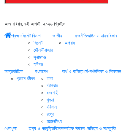
আজ রবিবার, ৯ই আগস্ট, ২০২৬ খ্রিস্টাব্দ
প্রচ্ছদ
সিলেট বিভাগ
জাতীয়
রাজনীতি
আইন ও মানবাধিকার
সিলেট
অপরাধ
মৌলভীবাজার
সুনামগঞ্জ
হবিগঞ্জ
আন্তর্জাতিক
বাংলাদেশ
অর্থ ও বাণিজ্য
ধর্ম-দর্শন
শিক্ষা ও শিক্ষাঙ্গন
প্রবাস জীবন
ঢাকা
চট্টগ্রাম
রাজশাহী
খুলনা
বরিশাল
রংপুর
ময়মনসিংহ
খেলাধুলা
তথ্য ও প্রযুক্তি
বিনোদন
লাইফ স্টাইল
সাহিত্য ও সংস্কৃতি