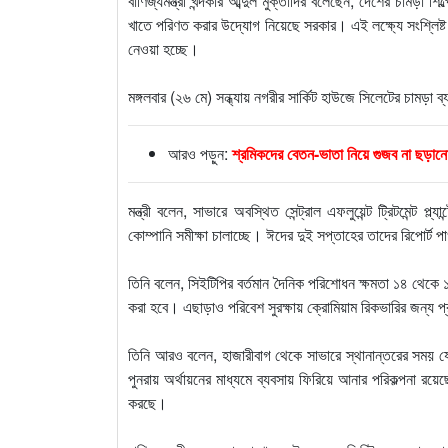
বাণিজ্যমন্ত্রী খন্দকার আব্দুল মুক্তাদির বলেছেন, দেশের চামড়া 
খাতে পরিণত করার উদ্যোগ নিয়েছে সরকার। এই লক্ষ্যে সংশ্লিষ্
নেওয়া হচ্ছে।
মঙ্গলবার (২৬ মে) সন্ধ্যায় নগরীর সার্কিট হাউজে সিলেটের চামড়া
আরও পড়ুন:
শ্রমিকদের বেতন-ভাতা নিয়ে গুজব না ছড়ানোর 
মন্ত্রী বলেন, সাভারে অবস্থিত সেন্ট্রাল এফলুয়েন্ট ট্রিটমেন্ট প্
কোম্পানি সমীক্ষা চালাচ্ছে। ঈদের দুই সপ্তাহের তাদের রিপোর্ট 
তিনি বলেন, সিইটিপির বর্তমান দৈনিক পরিশোধন ক্ষমতা ১৪ থেকে 
করা হবে। এছাড়াও পরিবেশ সুরক্ষায় ক্রোমিয়াম রিকভারির জন্য প
তিনি আরও বলেন, হাজারীবাগ থেকে সাভারে স্থানান্তরের সময় যে 
পুনরায় অর্থায়নের মাধ্যমে ব্যবসায় ফিরিয়ে আনার পরিকল্পনা র
করছে।