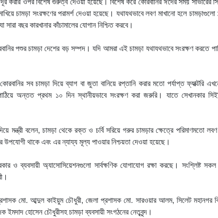
ুলো দূর করার ওপর বিশেষ গুরুত্ব দেওয়া হয়েছে। বিশেষ করে কোরবানির ঈদের সময় সাভারের স
াখিয়ে চামড়া সংরক্ষণের পরামর্শ দেওয়া হয়েছে। যথাযথভাবে লবণ মাখানো হলে চামড়াগুলো
যা সারা বছর কারখানার কাঁচামালের যোগান নিশ্চিত করবে।
 কোরবানির পশুর চামড়া দেশের বড় সম্পদ। যদি আমরা এই চামড়া যথাযথভাবে সংরক্ষণ করতে পা
বানির সব চামড়া দিয়ে ব্যাগ বা জুতা বানিয়ে রপ্তানি করার মতো পর্যাপ্ত ফ্যাক্টরি এ
াঠিয়ে অন্তত প্রথম ১০ দিন স্থানীয়ভাবে সংরক্ষণ করা জরুরি। যাতে সেখানকার সিই
শ দিয়ে মন্ত্রী বলেন, চামড়া থেকে রক্ত ও চর্বি সরিয়ে গরুর চামড়ার ক্ষেত্রে পরিমাণমতো লবণ
র উপযোগী থাকে এবং এর ন্যায্য মূল্য পাওয়ার নিশ্চয়তা দেওয়া হয়েছে।
রকার ও ব্যবসায়ী অ্যাসোসিয়েশনগুলো সার্বক্ষণিক যোগাযোগ রক্ষা করছে। সংশ্লিষ্ট সক
্রী।
রশাসক মো. আব্দুল কাইয়ুম চৌধুরী, জেলা প্রশাসক মো. সারওয়ার আলম, সিলেট মহানগর ব
ক ইমদাদ হোসেন চৌধুরীসহ চামড়া ব্যবসায়ী সংগঠনের নেতৃবৃন্দ।