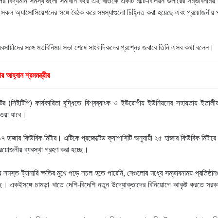
শিল্পের বিদ্যমান সমস্যাগুলো সমাধান করে এই খাতকে একটি মাল্টি-বিলিয়ন ডলারের সম্ভাবনাময় 
ট সকল অ্যাসোসিয়েশনের সঙ্গে বৈঠক করে সমস্যাগুলো চিহ্নিত করা হয়েছে এবং প্রয়োজনীয় 
 ব্যবসায়ীদের সঙ্গে মতবিনিময় সভা শেষে সাংবাদিকদের প্রশ্নের জবাবে তিনি এসব কথা বলেন।
আহ্বান শ্রমমন্ত্রীর
ল্যান্টের (সিইটিপি) কার্যকারিতা বৃদ্ধিতে বিশ্বব্যাংক ও ইউরোপীয় ইউনিয়নের সহায়তায় ইতালী
পাওয়া যাবে।
১৭ হাজার কিউবিক মিটার। এটিকে প্রজেক্টেড ক্যাপাসিটি অনুযায়ী ২৫ হাজার কিউবিক মিটারে
্রয়োজনীয় ব্যবস্থা গ্রহণ করা হচ্ছে।
সমস্ত ট্যানারি ক্ষতির মুখে পড়ে সচল হতে পারেনি, সেগুলোর মধ্যে সম্ভাবনাময় প্রতিষ্ঠা
য়েছে। একইসঙ্গে চামড়া খাতে দেশি-বিদেশি নতুন উদ্যোক্তাদের বিনিয়োগে আকৃষ্ট করতে সর