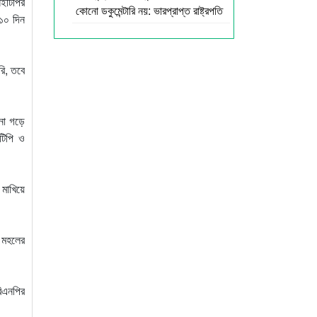
িইটিপির
কোনো ডকুমেন্টারি নয়: ভারপ্রাপ্ত রাষ্ট্রপতি
 ১০ দিন
রি, তবে
খনো গড়ে
টিপি ও
 মাখিয়ে
ল মহলের
িএনপির