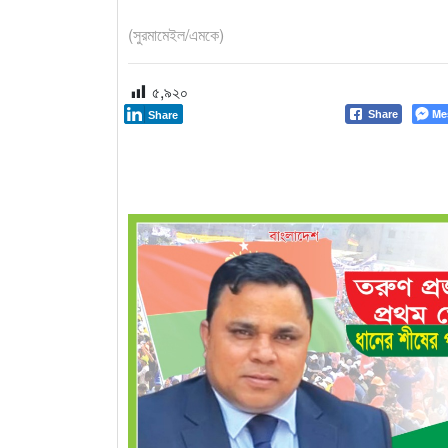
(সুরমামেইল/এমকে)
৫,৯২০
Me
Share
Share