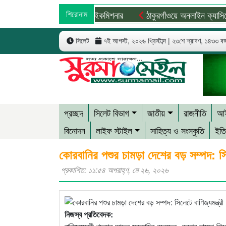
পাতালে ভর্তি পাকিস্তান হাইকমিশনার
শিরোনাম
ঠাকুরগাঁওয়ে অনলাইন ক্যাসিনো পরিচ
সিলেট
৭ই আগস্ট, ২০২৬ খ্রিস্টাব্দ | ২৩শে শ্রাবণ, ১৪৩৩ বঙ্গা
প্রচ্ছদ
সিলেট বিভাগ
জাতীয়
রাজনীতি
আই
বিনোদন
লাইফ স্টাইল
সাহিত্য ও সংস্কৃতি
ইতি
কোরবানির পশুর চামড়া দেশের বড় সম্পদ: সিলে
প্রকাশিত: ১১:৫৪ অপরাহ্ণ, মে ২৬, ২০২৬
নিজস্ব প্রতিবেদক: