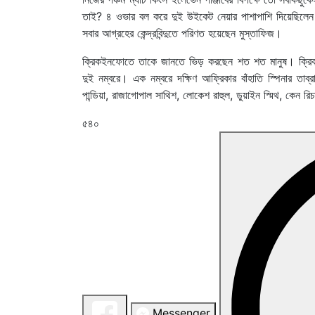
তাই? ৪ ওভার বল করে দুই উইকেট নেয়ার পাশাপাশি দিয়েছিলেন 
সবার আগ্রহের কেন্দ্রবিন্দুতে পরিণত হয়েছেন মুস্তাফিজ।
ক্রিকইনফোতে তাকে জানতে ভিড় করছেন শত শত মানুষ। ক্রিকইন
দুই নম্বরে। এক নম্বরে দক্ষিণ আফ্রিকার বাঁহাতি স্পিনার ত
পান্ডিয়া, রাজাগোপাল সাথিশ, লোকেশ রাহুল, ডুয়াইন স্মিথ, কেন রি
৫৪০
Messenger