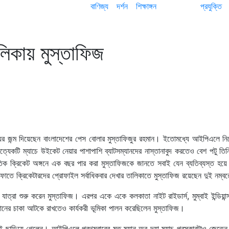
বাণিজ্য
দর্শন
শিক্ষাঙ্গন
প্রযুক্তি
িকায় মুস্তাফিজ
র জন্ম দিয়েছেন বাংলাদেশের পেস বোলার মুস্তাফিজুর রহমান। ইতোমধ্যে আইপিএলে ন
ত্যেকটি ম্যাচে উইকেট নেয়ার পাশাপাশি ব্যাটসম্যানদের নাস্তানাবুদ করতেও বেশ পটু ত
ক্রিকেট অঙ্গনে এক বছর পার করা মুস্তাফিজকে জানতে সবাই যেন ব্যতিব্যস্ত হয়
ে ক্রিকেটারদের প্রোফাইল সর্বাধিকবার দেখার তালিকাতে মুস্তাফিজ রয়েছেন দুই নম্ব
িএল যাত্রা শুরু করেন মুস্তাফিজ। এরপর একে একে কলকাতা নাইট রাইডার্স, মুম্বাই ইন্ডিয়ান্
 রানের চাকা আটকে রাখতেও কার্যকরী ভূমিকা পালন করেছিলেন মুস্তাফিজ।
কেই ছাড়িয়ে গেলেন। আইপিএলে প্রথমবারের মত ম্যান অব দ্যা ম্যাচ পুরস্কারটাও জেতেন।