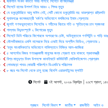
জ্বালানি সংকট কাটতে সময় লাগবে: সিলেটে বাণিজ্যমন্ত্রী
সিলেটে হামের উপসর্গ নিয়ে আরও ২ শিশুর মৃত্যু
যে ডকুমেন্টারিতে আবু সাঈদ নেই, সেটি কোনো ডকুমেন্টারি নয়: ভারপ্রাপ্ত রাষ্ট্রপতি
সুনামগঞ্জে কলেজছাত্রী ‘ধর্ষণ’র অভিযোগে মসজিদের ইমাম গ্রেপ্তার
জুলাই গণঅভ্যুত্থানে সিলেটের ৭ শহীদের বিচারে গতি ও স্মৃতিচত্বর চান স্বজনরা
শাল্লায় বিদ্যুৎস্পৃষ্টে ২ কিশোরের মৃত্যু
সিলেটে ডিবি পরিচয়ে কিশোরকে অপহরণের চেষ্টা, অভিযুক্তকে গণপিটুনি ও গাড়ি ভাঙ
মৌলভীবাজারে এমপি নাসেরকে নিয়ে এআই দিয়ে অশ্লীল ভিডিও, গ্রেফতার ১
‘হলুদ সাংবাদিকতা’র অভিযোগে পাকিস্তানে নিষিদ্ধ আল-জাজিরা
৫ আগস্টের বিজয় গণতন্ত্রকামী মানুষের জন্য প্রেরণা হয়ে থাকবে: প্রধানমন্ত্রী
বিশ্ব মাতৃদুগ্ধ দিবস উপলক্ষে কানাইঘাটে কমিউনিটি মোবিলাইজেশন প্রোগ্রাম
লোভাছড়া পাথর কোয়ারী পরিদর্শনে ডিএমডি’র পরিচালক
৮ বছর পর সিলেট থেকে চালু হচ্ছে বিদেশি এয়ারলাইন্সের ফ্লাইট
সিলেট
৭ই আগস্ট, ২০২৬ খ্রিস্টাব্দ | ২৩শে শ্রাবণ, ১৪৩৩ 
প্রচ্ছদ
সিলেট বিভাগ
জাতীয়
রাজনীতি
আইন ও