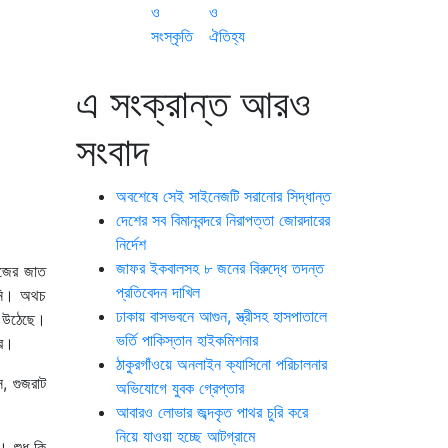
ও
ও
সংস্কৃতি
ঐতিহ্য
এ সংক্রান্ত আরও
সংবাদ
অবশেষে সেই সাইনেজটি সরানোর সিদ্ধান্ত
দেশের সব বিমানবন্দরে নিরাপত্তা জোরদারের
নির্দেশ
জাফর ইকবালসহ ৮ জনের বিরুদ্ধে তদন্ত
িজের জাত
প্রতিবেদন দাখিল
িনি। অথচ
ঢাকায় বাসভবনে আগুন, স্ত্রীসহ হাসপাতালে
ে উঠেছে।
ভর্তি পাকিস্তান হাইকমিশনার
রে।
ঠাকুরগাঁওয়ে অনলাইন ক্যাসিনো পরিচালনার
স, গুজরাট
অভিযোগে যুবক গ্রেপ্তার
আবারও লোভার জব্দকৃত পাথর চুরি করে
নিয়ে যাওয়া হচ্ছে আটগ্রামে
 শুধু কি