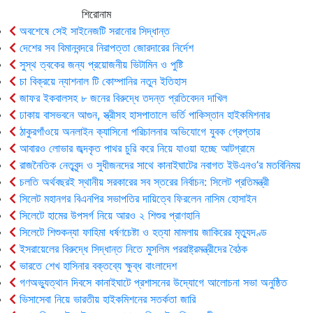
শিরোনাম
অবশেষে সেই সাইনেজটি সরানোর সিদ্ধান্ত
দেশের সব বিমানবন্দরে নিরাপত্তা জোরদারের নির্দেশ
সুস্থ ত্বকের জন্য প্রয়োজনীয় ভিটামিন ও পুষ্টি
চা বিক্রয়ে ন্যাশনাল টি কোম্পানির নতুন ইতিহাস
জাফর ইকবালসহ ৮ জনের বিরুদ্ধে তদন্ত প্রতিবেদন দাখিল
ঢাকায় বাসভবনে আগুন, স্ত্রীসহ হাসপাতালে ভর্তি পাকিস্তান হাইকমিশনার
ঠাকুরগাঁওয়ে অনলাইন ক্যাসিনো পরিচালনার অভিযোগে যুবক গ্রেপ্তার
আবারও লোভার জব্দকৃত পাথর চুরি করে নিয়ে যাওয়া হচ্ছে আটগ্রামে
রাজনৈতিক নেতৃবৃন্দ ও সুধীজনদের সাথে কানাইঘাটের নবাগত ইউএনও’র মতবিনিময়
চলতি অর্থবছরই স্থানীয় সরকারের সব স্তরের নির্বাচন: সিলেট প্রতিমন্ত্রী
সিলেট মহানগর বিএনপির সভাপতির দায়িত্বে ফিরলেন নাসিম হোসাইন
সিলেটে হামের উপসর্গ নিয়ে আরও ২ শিশুর প্রাণহানি
সিলেটে শিশুকন্যা ফাহিমা ধর্ষণচেষ্টা ও হত্যা মামলায় জাকিরের মৃত্যুদণ্ড
ইসরায়েলের বিরুদ্ধে সিদ্ধান্ত নিতে মুসলিম পররাষ্ট্রমন্ত্রীদের বৈঠক
ভারতে শেখ হাসিনার বক্তব্যে ক্ষুব্ধ বাংলাদেশ
গণঅভ্যুত্থান দিবসে কানাইঘাটে প্রশাসনের উদ্যোগে আলোচনা সভা অনুষ্ঠিত
ভিসাসেবা নিয়ে ভারতীয় হাইকমিশনের সতর্কতা জারি