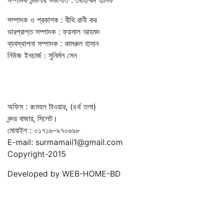
সম্পাদক ও প্রকাশক : বীথি রানী কর
ভারপ্রাপ্ত সম্পাদক : ফয়সাল আহমদ
ব্যবস্থাপনা সম্পাদক : কামরুল হাসান
নিউজ ইনচার্জ : সুনির্মল সেন
অফিস : রংমহল টাওয়ার, (৪র্থ তলা)
বন্দর বাজার, সিলেট।
মোবাইল : ০১৭১৬-৯৭০৬৯৮
E-mail: surmamail1@gmail.com
Copyright-2015
Developed by WEB-HOME-BD