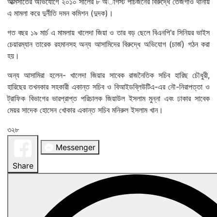
আত্মসাতের অভিযোগে ২০১০ সালের ৮ অাগস্ট পাঁচজনের বিরুদ্ধে তেজগাঁও থানায়
এ মামলা করে দুর্নীতি দমন কমিশন (দুদক)।
গত বছর ১৯ মার্চ এ মামলায় খালেদা জিয়া ও তার বড় ছেলে বিএনপি’র সিনিয়র ভাইস
চেয়ারম্যান তারেক রহমানসহ অন্য আসামিদের বিরুদ্ধে অভিযোগ (চার্জ) গঠন করা
হয়।
অন্য আসামিরা হলেন- খালেদা জিয়ার সাবেক রাজনৈতিক সচিব হারিছ চৌধুরী,
হারিছের তখনকার সহকারী একান্ত সচিব ও বিআইডব্লিউটিএ-এর নৌ-নিরাপত্তা ও
ট্রাফিক বিভাগের ভারপ্রাপ্ত পরিচালক জিয়াউল ইসলাম মুন্না এবং ঢাকার সাবেক
মেয়র সাদেক হোসেন খোকার একান্ত সচিব মনিরুল ইসলাম খান।
৩২৮
Messenger
Share