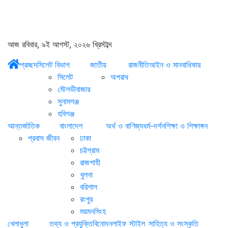
আজ রবিবার, ৯ই আগস্ট, ২০২৬ খ্রিস্টাব্দ
প্রচ্ছদ
সিলেট বিভাগ
জাতীয়
রাজনীতি
আইন ও মানবাধিকার
সিলেট
অপরাধ
মৌলভীবাজার
সুনামগঞ্জ
হবিগঞ্জ
আন্তর্জাতিক
বাংলাদেশ
অর্থ ও বাণিজ্য
ধর্ম-দর্শন
শিক্ষা ও শিক্ষাঙ্গন
প্রবাস জীবন
ঢাকা
চট্টগ্রাম
রাজশাহী
খুলনা
বরিশাল
রংপুর
ময়মনসিংহ
খেলাধুলা
তথ্য ও প্রযুক্তি
বিনোদন
লাইফ স্টাইল
সাহিত্য ও সংস্কৃতি