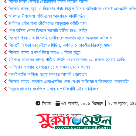
সিলেট শিক্ষা বোর্ডের চেয়ারম্যান হলেন শহীদুল আলম
সিলেটে মাদক, জুয়া ও কিংশোর গ্যাং নির্মূলে বিশেষ অভিযানের ঘোষণা এসএমপি কমি
জকিগঞ্জ উপজেলা তাঁতীদলের আহ্বায়ক কমিটি গঠন
জকিগঞ্জ পৌর শাখা তাঁতীদলের আহ্বায়ক কমিটি গঠন
শেখ হাসিনা দেশে ফিরলে সরাসরি ফাঁসির মঞ্চে: নাহিদ
সিলেটে প্রকাশ্যে ছিনতাই চেষ্টাকালে জনতার হাতে অস্ত্রসহ আটক ৩
সিলেটে নিষিদ্ধ ছাত্রলীগের মিছিল, অর্ধশত নেতাকর্মীর বিরুদ্ধে মামলা
সিলেটে হামের উপসর্গ নিয়ে আরও ২ শিশুর মৃত্যু
হবিগঞ্জে কাফনের কাপড় পাঠিয়ে ইউপি চেয়ারম্যানসহ ১৩ জনকে হত্যার হুমকি
এনসিপির মামলায় হবিগঞ্জের ১১ ছাত্রদল নেতার জামিন
কানাইঘাটের আজিজ হত্যা মামলার আসামি গ্রেফতার
সিলেটে চায়ের দোকানে এইচএসসির খাতা দেখার অভিযোগে শিক্ষককে ‘অব্যাহতি’
টাঙ্গুয়ার হাওরের সংরক্ষিত এলাকায় পর্যটকবাহী নৌযান নিষিদ্ধ
সিলেট
৬ই আগস্ট, ২০২৬ খ্রিস্টাব্দ | ২২শে শ্রাবণ, ১৪৩৩ 