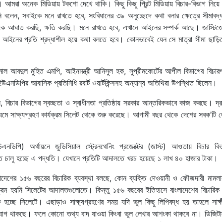
। আমরা অনেক মিডিয়ায় টকশো দেখে থাকি। কিছু কিছু প্রিন্ট মিডিয়ায় বিচার-বিভাগ নিয়
বলেন, সবাইকে মনে রাখতে হবে, সংবিধানের ৩৯ অনুচ্ছেদে কথা বলার ক্ষেত্রে সীমাবদ্
 আঘাত করছি, ক্ষতি করছি। মনে রাখতে হবে, এখানে আইনের সম্পর্ক আছে। জাস্টিজের
ইনের প্রতি শ্রদ্ধাশীল হয়ে কথা বলতে হবে। কোনভাবেই যেন সে মাত্রা সীমা ছাড়িয়
ল মাল আবদুল মুহিত এমপি, আইনমন্ত্রী আনিসুল হক, সুপ্রীমকোর্টের আপীল বিভাগের বিচা
ইউএনডিপির আবাসিক প্রতিনিধি রবার্ট ওয়ার্টকিন্সসহ অন্যান্য অতিথিরা উপস্থিত ছিলেন।
ন, বিচার বিভাগের স্বচ্ছতা ও স্বাধীনতা প্রতিষ্ঠায় সরকার আন্তরিকভাবে কাজ করছে। দ্
যমে সাক্ষ্যগ্রহণ কার্যক্রম সিলেট থেকে শুরু করেছে। আগামী বছর থেকে দেশের সবক’টি 
উএনডিপি) অর্থায়নে জুডিসিয়াল স্ট্রেনথেনিং প্রজেক্টের (জাস্ট) আওতায় বিচার ব
ে চালু হচ্ছে এ পদ্ধতি। যেখানে প্রতিটি আদালতে খরচ হয়েছে ১ লাখ ৪০ হাজার টাকা।
েশের ১৫৬ বছরের বিচারিক ব্যবস্থা বলছে, কোন ব্যক্তি দেওয়ানী ও ফৌজদারী মামলার স
ক্রম হয়নি সিলেটের আদালতগুলোতে। কিন্তু ১৫৬ বছরের ইতিহাসে বাংলাদেশের বিচারিক ব
রু হচ্ছে সিলেটে। এছাড়াও সাক্ষ্যগ্রহণের সময় যদি ভুল কিছু লিপিবদ্ধ হয় তাহলে সাক্
ুযোগ থাকছে। ফলে কোনো তথ্য বাদ যাওয়া কিংবা ভুল লেখার আশংকা থাকবে না। ডিজিটা