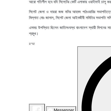
আরো গতিশীল হবে যদি সিলেটের কোর্ট এলাকায় ওয়াইফাই চালু 
সিলেট জেলা ও দায়রা জজ মনির আহমদ পাঠওয়ারির সভাপতিত্বে অনু
মিল্লাত মোঃ জালাল, সিলেট জেলা আইনজীবী সমিতির সভাপতি সম
এসময় উপস্থিত ছিলেন জাতিসংঘস্থ বাংলাদেশ স্থায়ী মিশনের সাব
প্রমুখ।
৫৭৫
Messenger