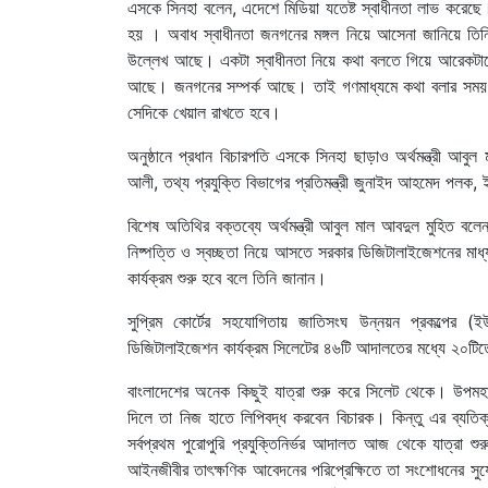
এসকে সিনহা বলেন, এদেশে মিডিয়া যতেষ্ট স্বাধীনতা লাভ করেছে
হয় । অবাধ স্বাধীনতা জনগনের মঙ্গল নিয়ে আসেনা জানিয়ে তিনি 
উল্লেখ আছে। একটা স্বাধীনতা নিয়ে কথা বলতে গিয়ে আরেকটাকে
আছে। জনগনের সম্পর্ক আছে। তাই গণমাধ্যমে কথা বলার সময় আ
সেদিকে খেয়াল রাখতে হবে।
অনুষ্ঠানে প্রধান বিচারপতি এসকে সিনহা ছাড়াও অর্থমন্ত্রী আবু
আলী, তথ্য প্রযুক্তি বিভাগের প্রতিমন্ত্রী জুনাইদ আহমেদ পলক, 
বিশেষ অতিথির বক্তব্যে অর্থমন্ত্রী আবুল মাল আবদুল মুহিত বলে
নিষ্পত্তি ও স্বচ্ছতা নিয়ে আসতে সরকার ডিজিটালাইজেশনের মাধ্
কার্যক্রম শুরু হবে বলে তিনি জানান।
সুপ্রিম কোর্টের সহযোগিতায় জাতিসংঘ উন্নয়ন প্রকল্পের (ই
ডিজিটালাইজেশন কার্যক্রম সিলেটের ৪৬টি আদালতের মধ্যে ২০টিত
বাংলাদেশের অনেক কিছুই যাত্রা শুরু করে সিলেট থেকে। উপমহাদ
দিলে তা নিজ হাতে লিপিবদ্ধ করবেন বিচারক। কিন্তু এর ব্যতি
সর্বপ্রথম পুরোপুরি প্রযুক্তিনির্ভর আদালত আজ থেকে যাত্রা শু
আইনজীবীর তাৎক্ষণিক আবেদনের পরিপ্রেক্ষিতে তা সংশোধনের স