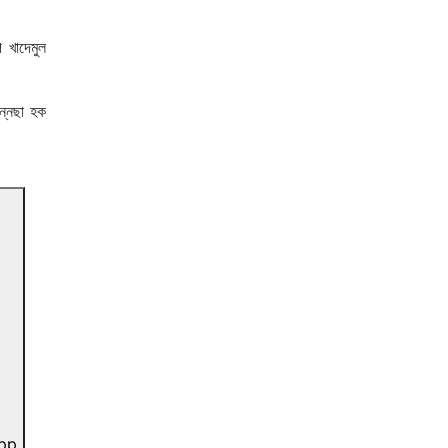
 খাদেমুল
্নেছা হক
pp