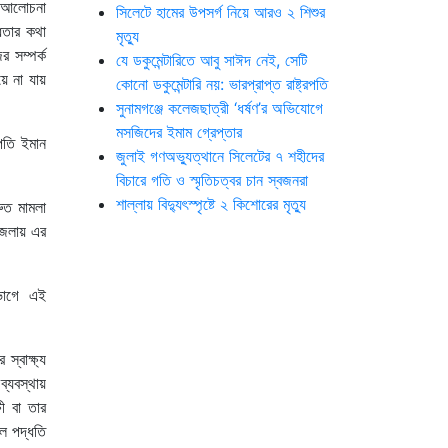
ে আলোচনা
সিলেটে হামের উপসর্গ নিয়ে আরও ২ শিশুর
ধতার কথা
মৃত্যু
 সম্পর্ক
যে ডকুমেন্টারিতে আবু সাঈদ নেই, সেটি
ে না যায়
কোনো ডকুমেন্টারি নয়: ভারপ্রাপ্ত রাষ্ট্রপতি
সুনামগঞ্জে কলেজছাত্রী ‘ধর্ষণ’র অভিযোগে
মসজিদের ইমাম গ্রেপ্তার
রপতি ইমান
জুলাই গণঅভ্যুত্থানে সিলেটের ৭ শহীদের
বিচারে গতি ও স্মৃতিচত্বর চান স্বজনরা
শাল্লায় বিদ্যুৎস্পৃষ্টে ২ কিশোরের মৃত্যু
রুত মামলা
জেলায় এর
িভাগে এই
্বাক্ষ্য
্যবস্থায়
ষী বা তার
ল পদ্ধতি