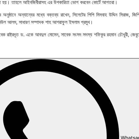
করা হয়। তাহলে আইনজিবীরাসহ এর উপকারিতা ভোগ করবেন কোর্টে আগতরা।
ষ্ঠানে অন্যান্যের মধ্যে বক্তব্য রাখেন, সিলেটের পিপি মিসবাহ উদ্দিন সিরাজ, জিপি
িউল আলম, সাধারণ সম্পাদক শাহ আশরাফুল ইসলাম প্রমুখ।
েক রাষ্ট্রদূত ড. একে আবদুল মোমেন, সাবেক সংসদ সদস্য শফিকুর রহমান চৌধুরী, জেবুন
Whatsa