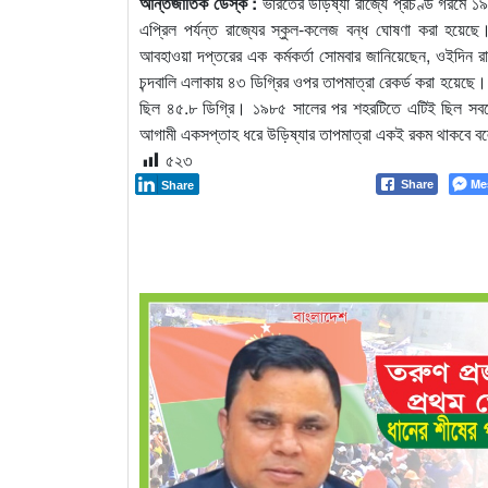
আন্তর্জাতিক ডেস্ক :
ভারতের উড়িষ্যা রাজ্যে প্রচণ্ড গরমে ১
এপ্রিল পর্যন্ত রাজ্যের স্কুল-কলেজ বন্ধ ঘোষণা করা হয়েছ
আবহাওয়া দপ্তরের এক কর্মকর্তা সোমবার জানিয়েছেন, ওইদিন রা
চন্দবালি এলাকায় ৪৩ ডিগ্রির ওপর তাপমাত্রা রেকর্ড করা হয়েছে।
ছিল ৪৫.৮ ডিগ্রি। ১৯৮৫ সালের পর শহরটিতে এটিই ছিল সবচে
আগামী একসপ্তাহ ধরে উড়িষ্যার তাপমাত্রা একই রকম থাকবে বল
৫২৩
Me
Share
Share