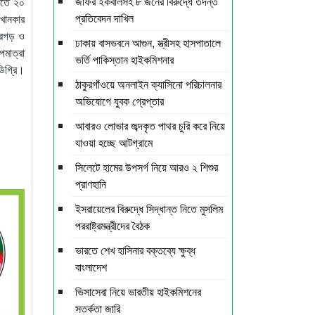
জাফর ইকবালসহ ৮ জনের বিরুদ্ধে তদন্ত
িতে ২০
প্রতিবেদন দাখিল
খানকার
্দরগড় ও
ঢাকায় বাসভবনে আগুন, স্ত্রীসহ হাসপাতালে
পমাত্রা
ভর্তি পাকিস্তান হাইকমিশনার
িগ্রি।
ঠাকুরগাঁওয়ে অনলাইন ক্যাসিনো পরিচালনার
।
অভিযোগে যুবক গ্রেপ্তার
আবারও লোভার জব্দকৃত পাথর চুরি করে নিয়ে
যাওয়া হচ্ছে আটগ্রামে
সিলেটে হামের উপসর্গ নিয়ে আরও ২ শিশুর
প্রাণহানি
ইসরায়েলের বিরুদ্ধে সিদ্ধান্ত নিতে মুসলিম
পররাষ্ট্রমন্ত্রীদের বৈঠক
ভারতে শেখ হাসিনার বক্তব্যে ক্ষুব্ধ
বাংলাদেশ
ভিসাসেবা নিয়ে ভারতীয় হাইকমিশনের
সতর্কতা জারি