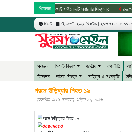
অবশেষে সেই সাইনেজটি সরানোর সিদ্ধান্ত
শিরোনাম
দেশের সব বি
সিলেট
৭ই আগস্ট, ২০২৬ খ্রিস্টাব্দ | ২৩শে শ্রাবণ, ১৪৩৩ বঙ্গা
প্রচ্ছদ
সিলেট বিভাগ
জাতীয়
রাজনীতি
আই
বিনোদন
লাইফ স্টাইল
সাহিত্য ও সংস্কৃতি
ইতি
গরমে উড়িষ্যায় নিহত ১৯
প্রকাশিত: ৩:০৯ অপরাহ্ণ, এপ্রিল ১২, ২০১৬