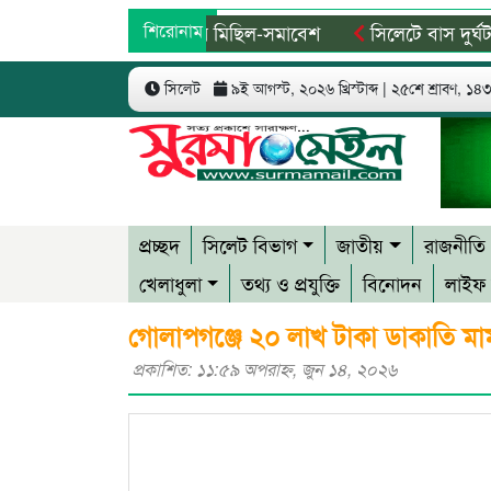
ে বিএনপির দুই পক্ষের মিছিল-সমাবেশ
শিরোনাম
সিলেটে বাস দুর্ঘটনায় ম
শহীদের বিচারে গতি ও স্মৃতিচত্বর চান স্বজনরা
শাল্লায় বিদ্যুৎস্পৃ
সিলেট
৯ই আগস্ট, ২০২৬ খ্রিস্টাব্দ | ২৫শে শ্রাবণ, ১৪৩৩
প্রচ্ছদ
সিলেট বিভাগ
জাতীয়
রাজনীতি
খেলাধুলা
তথ্য ও প্রযুক্তি
বিনোদন
লাইফ 
গোলাপগঞ্জে ২০ লাখ টাকা ডাকাতি মা
প্রকাশিত: ১১:৫৯ অপরাহ্ণ, জুন ১৪, ২০২৬