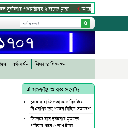
টনায় পথচারীসহ ২ জনের মৃত্যু
আরেক অনলাইন ক্যাসিনো পরিচালন
্টা, অভিযুক্তকে গণপিটুনি ও গাড়ি ভাঙচুর
মৌলভীবাজারে এমপি
িজ্য
ধর্ম-দর্শন
শিক্ষা ও শিক্ষাঙ্গন
এ সংক্রান্ত আরও সংবাদ
১৪৪ ধারা উপেক্ষা করে দিরাইয়ে
বিএনপির দুই পক্ষের মিছিল-সমাবেশ
সিলেটে বাস দুর্ঘটনায় মৃতদের
পরিবার পাবে ৫ লাখ টাকা