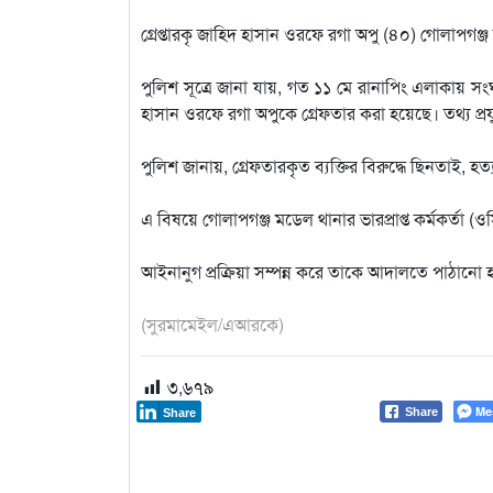
গ্রেপ্তারকৃ জাহিদ হাসান ওরফে রগা অপু (৪০) গোলাপগঞ
পুলিশ সূত্রে জানা যায়, গত ১১ মে রানাপিং এলাকায় 
হাসান ওরফে রগা অপুকে গ্রেফতার করা হয়েছে। তথ্য প্র
পুলিশ জানায়, গ্রেফতারকৃত ব্যক্তির বিরুদ্ধে ছিনতাই, 
এ বিষয়ে গোলাপগঞ্জ মডেল থানার ভারপ্রাপ্ত কর্মকর্তা 
আইনানুগ প্রক্রিয়া সম্পন্ন করে তাকে আদালতে পাঠানো
(সুরমামেইল/এআরকে)
৩,৬৭৯
Me
Share
Share