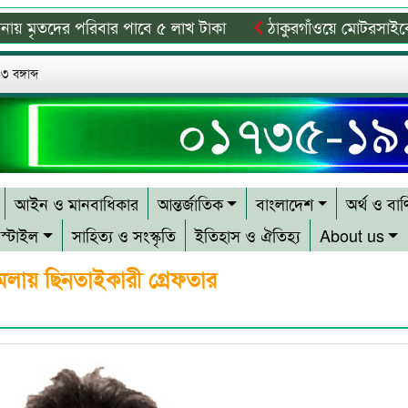
ৃতদের পরিবার পাবে ৫ লাখ টাকা
ঠাকুরগাঁওয়ে মোটরসাইকেল দুর্ঘ
ষ্টে ২ কিশোরের মৃত্যু
সিলেটে ডিবি পরিচয়ে কিশোরকে অপহরণের চেষ
 বঙ্গাব্দ
আইন ও মানবাধিকার
আন্তর্জাতিক
বাংলাদেশ
অর্থ ও বাণ
স্টাইল
সাহিত্য ও সংস্কৃতি
ইতিহাস ও ঐতিহ্য
About us
মলায় ছিনতাইকারী গ্রেফতার