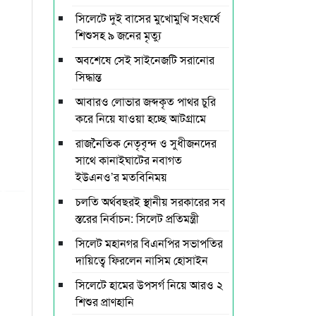
সিলেটে দুই বাসের মুখোমুখি সংঘর্ষে
শিশুসহ ৯ জনের মৃত্যু
অবশেষে সেই সাইনেজটি সরানোর
সিদ্ধান্ত
আবারও লোভার জব্দকৃত পাথর চুরি
করে নিয়ে যাওয়া হচ্ছে আটগ্রামে
রাজনৈতিক নেতৃবৃন্দ ও সুধীজনদের
সাথে কানাইঘাটের নবাগত
ইউএনও’র মতবিনিময়
চলতি অর্থবছরই স্থানীয় সরকারের সব
স্তরের নির্বাচন: সিলেট প্রতিমন্ত্রী
সিলেট মহানগর বিএনপির সভাপতির
দায়িত্বে ফিরলেন নাসিম হোসাইন
সিলেটে হামের উপসর্গ নিয়ে আরও ২
শিশুর প্রাণহানি