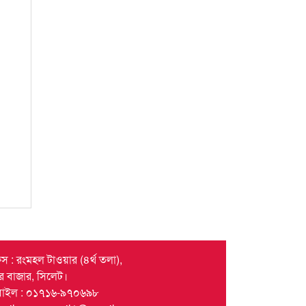
স : রংমহল টাওয়ার (৪র্থ তলা),
দর বাজার, সিলেট।
বাইল : ০১৭১৬-৯৭০৬৯৮