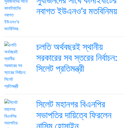
সুধীজনদের সাথে কানাইঘাটের
নবাগত ইউএনও’র মতবিনিময়
চলতি অর্থবছরই স্থানীয়
সরকারের সব স্তরের নির্বাচন:
সিলেট প্রতিমন্ত্রী
সিলেট মহানগর বিএনপির
সভাপতির দায়িত্বে ফিরলেন
নাসিম হোসাইন