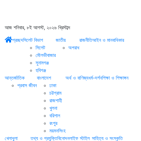
আজ শনিবার, ৮ই আগস্ট, ২০২৬ খ্রিস্টাব্দ
প্রচ্ছদ
সিলেট বিভাগ
জাতীয়
রাজনীতি
আইন ও মানবাধিকার
সিলেট
অপরাধ
মৌলভীবাজার
সুনামগঞ্জ
হবিগঞ্জ
আন্তর্জাতিক
বাংলাদেশ
অর্থ ও বাণিজ্য
ধর্ম-দর্শন
শিক্ষা ও শিক্ষাঙ্গন
প্রবাস জীবন
ঢাকা
চট্টগ্রাম
রাজশাহী
খুলনা
বরিশাল
রংপুর
ময়মনসিংহ
খেলাধুলা
তথ্য ও প্রযুক্তি
বিনোদন
লাইফ স্টাইল
সাহিত্য ও সংস্কৃতি