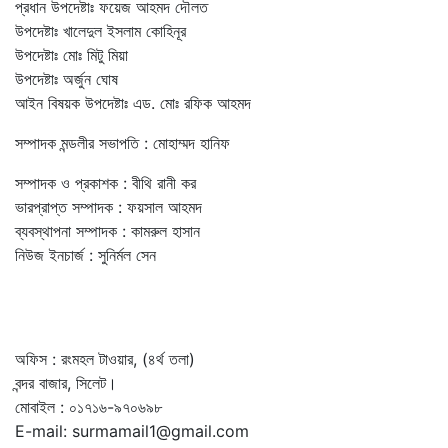
প্রধান উপদেষ্টাঃ ফয়েজ আহমদ দৌলত
উপদেষ্টাঃ খালেদুল ইসলাম কোহিনূর
উপদেষ্টাঃ মোঃ মিটু মিয়া
উপদেষ্টাঃ অর্জুন ঘোষ
আইন বিষয়ক উপদেষ্টাঃ এড. মোঃ রফিক আহমদ
সম্পাদক মন্ডলীর সভাপতি : মোহাম্মদ হানিফ
সম্পাদক ও প্রকাশক : বীথি রানী কর
ভারপ্রাপ্ত সম্পাদক : ফয়সাল আহমদ
ব্যবস্থাপনা সম্পাদক : কামরুল হাসান
নিউজ ইনচার্জ : সুনির্মল সেন
অফিস : রংমহল টাওয়ার, (৪র্থ তলা)
বন্দর বাজার, সিলেট।
মোবাইল : ০১৭১৬-৯৭০৬৯৮
E-mail: surmamail1@gmail.com