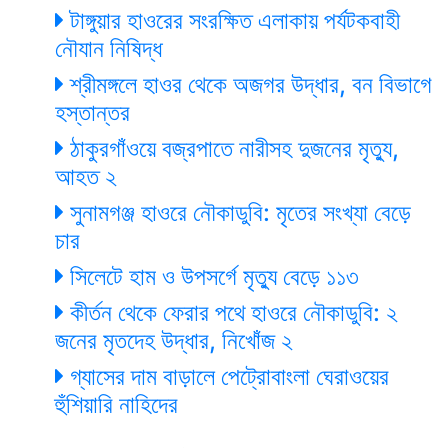
টাঙ্গুয়ার হাওরের সংরক্ষিত এলাকায় পর্যটকবাহী
নৌযান নিষিদ্ধ
শ্রীমঙ্গলে হাওর থেকে অজগর উদ্ধার, বন বিভাগে
হস্তান্তর
ঠাকুরগাঁওয়ে বজ্রপাতে নারীসহ দুজনের মৃত্যু,
আহত ২
সুনামগঞ্জ হাওরে নৌকাডুবি: মৃতের সংখ্যা বেড়ে
চার
সিলেটে হাম ও উপসর্গে মৃত্যু বেড়ে ১১৩
কীর্তন থেকে ফেরার পথে হাওরে নৌকাডুবি: ২
জনের মৃতদেহ উদ্ধার, নিখোঁজ ২
গ্যাসের দাম বাড়ালে পেট্রোবাংলা ঘেরাওয়ের
হুঁশিয়ারি নাহিদের