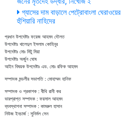
জনের মৃতদেহ উদ্ধার, নিখোঁজ ২
গ্যাসের দাম বাড়ালে পেট্রোবাংলা ঘেরাওয়ের
হুঁশিয়ারি নাহিদের
প্রধান উপদেষ্টাঃ ফয়েজ আহমদ দৌলত
উপদেষ্টাঃ খালেদুল ইসলাম কোহিনূর
উপদেষ্টাঃ মোঃ মিটু মিয়া
উপদেষ্টাঃ অর্জুন ঘোষ
আইন বিষয়ক উপদেষ্টাঃ এড. মোঃ রফিক আহমদ
সম্পাদক মন্ডলীর সভাপতি : মোহাম্মদ হানিফ
সম্পাদক ও প্রকাশক : বীথি রানী কর
ভারপ্রাপ্ত সম্পাদক : ফয়সাল আহমদ
ব্যবস্থাপনা সম্পাদক : কামরুল হাসান
নিউজ ইনচার্জ : সুনির্মল সেন