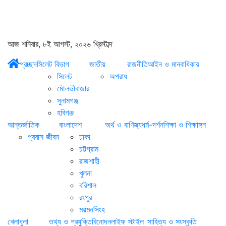
আজ শনিবার, ৮ই আগস্ট, ২০২৬ খ্রিস্টাব্দ
প্রচ্ছদ
সিলেট বিভাগ
জাতীয়
রাজনীতি
আইন ও মানবাধিকার
সিলেট
অপরাধ
মৌলভীবাজার
সুনামগঞ্জ
হবিগঞ্জ
আন্তর্জাতিক
বাংলাদেশ
অর্থ ও বাণিজ্য
ধর্ম-দর্শন
শিক্ষা ও শিক্ষাঙ্গন
প্রবাস জীবন
ঢাকা
চট্টগ্রাম
রাজশাহী
খুলনা
বরিশাল
রংপুর
ময়মনসিংহ
খেলাধুলা
তথ্য ও প্রযুক্তি
বিনোদন
লাইফ স্টাইল
সাহিত্য ও সংস্কৃতি