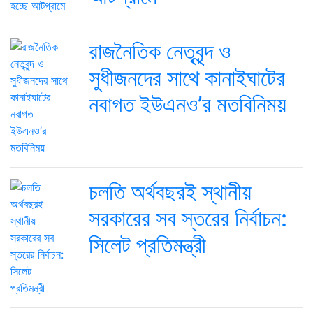
রাজনৈতিক নেতৃবৃন্দ ও
সুধীজনদের সাথে কানাইঘাটের
নবাগত ইউএনও’র মতবিনিময়
চলতি অর্থবছরই স্থানীয়
সরকারের সব স্তরের নির্বাচন:
সিলেট প্রতিমন্ত্রী