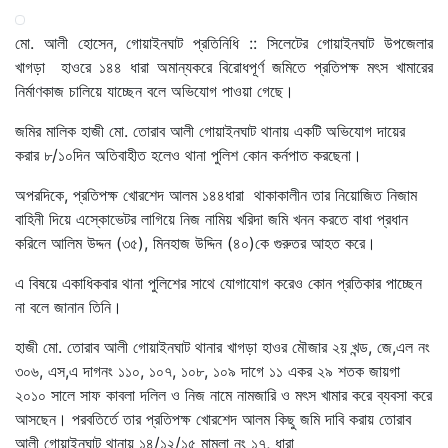
মো. আলী হোসেন, গোয়াইনঘাট প্রতিনিধি :: সিলেটের গোয়াইনঘাট উপজেলার
খাগড়া হাওরে ১৪৪ ধারা অমান্যকরে বিরোধপূর্ণ জমিতে প্রতিপক্ষ মৎস খামারের
নির্মাণকাজ চালিয়ে যাচ্ছেন বলে অভিযোগ পাওয়া গেছে।
জমির মালিক হাজী মো. তোরাব আলী গোয়াইনঘাট থানায় একটি অভিযোগ দায়ের
করার ৮/১০দিন অতিবাহীত হলেও থানা পুলিশ কোন কর্নপাত করছেনা।
অপরদিকে, প্রতিপক্ষ খোরশেদ আলম ১৪৪ধারা থাকাকালীন তার নিয়োজিত নিজাম
বাহিনী দিয়ে এস্কোভেটর লাগিয়ে নিজ নামিয় খরিদা জমি খনন করতে বাধা প্রধান
করিলে আলিম উদ্দন (৩৫), মিনহাজ উদ্দিন (৪০)কে গুরুতর আহত করে।
এ বিষয়ে একাধিকবার থানা পুলিশের সাথে যোগাযোগ করেও কোন প্রতিকার পাচ্ছেন
না বলে জানান তিনি।
হাজী মো. তোরাব আলী গোয়াইনঘাট থানার খাগড়া হাওর মৌজার ২য় খন্ড, জে,এল নং
৩০৬, এস,এ দাগনং ১১০, ১০৭, ১০৮, ১০৯ দাগে ১১ একর ২৯ শতক জায়গা
২০১০ সালে সাফ কাবলা দলিল ও নিজ নামে নামজারি ও মৎস খামার করে ব্যবসা করে
আসছেন। পরবতির্তে তার প্রতিপক্ষ খোরশেদ আলম কিছু জমি দাবি করায় তোরাব
আলী গোয়াইনঘাট থানায় ১৪/১২/১৫ মামলা নং ১৭, ধারা