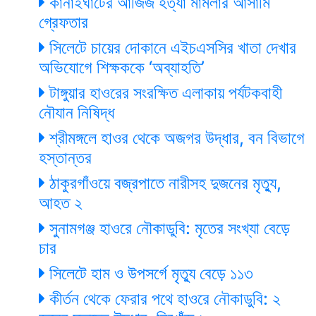
কানাইঘাটের আজিজ হত্যা মামলার আসামি
গ্রেফতার
সিলেটে চায়ের দোকানে এইচএসসির খাতা দেখার
অভিযোগে শিক্ষককে ‘অব্যাহতি’
টাঙ্গুয়ার হাওরের সংরক্ষিত এলাকায় পর্যটকবাহী
নৌযান নিষিদ্ধ
শ্রীমঙ্গলে হাওর থেকে অজগর উদ্ধার, বন বিভাগে
হস্তান্তর
ঠাকুরগাঁওয়ে বজ্রপাতে নারীসহ দুজনের মৃত্যু,
আহত ২
সুনামগঞ্জ হাওরে নৌকাডুবি: মৃতের সংখ্যা বেড়ে
চার
সিলেটে হাম ও উপসর্গে মৃত্যু বেড়ে ১১৩
কীর্তন থেকে ফেরার পথে হাওরে নৌকাডুবি: ২