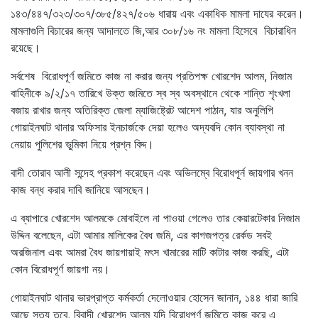
১৪৩/৪৪৭/৩২৩/৩০৭/৩৮৫/৪২৭/৫০৬ ধারায় এবং একাধিক মামলা দাযের করেন।
মামলাগুলি বিচারের জন্য আদালতে জি,আর ৩০৮/১৬ নং মামলা হিসেবে বিচারাধিন
রয়েছে।
সর্বশেষ বিরোধপূর্ণ জমিতে কাজ না করার জন্য প্রতিপক্ষ খোরশেদ আলম, নিজাম
বাহিনীকে ৯/২/১৭ তারিখে উক্ত জমিতে স্ব স্ব অবস্থানে থেকে শান্তি শৃংখলা
বজায় রাখার জন্য অতিরিক্ত জেলা ম্যাজিষ্ট্রেট আদেশ পাঠান, যার অনুলিপি
গোয়াইনঘাট থানার অফিসার ইনচার্জকে দেয়া হলেও অদ্যবদি কোন ব্যাবস্থা না
নেয়ায় পুলিশের ভুমিকা নিয়ে প্রশ্ন বিদ্দ।
বাদী তোরাব আলী সন্দেহ প্রকাশ করেছেন এবং অভিলম্বে বিরোধপূর্ন জায়গার খনন
কাজ বন্ধ করার দাবি জানিয়ে আসছেন।
এ ব্যাপারে খোরশেদ আলমকে মোবাইলে না পাওয়া গেলেও তার কেয়ারটেকার নিজাম
উদ্দিন বলেছেন, এটা আমার মালিকের বৈধ জমি, এর কাগজপত্র রের্কড সবই
অরজিনাল এবং আমরা বৈধ জায়গায়াই মৎস খামারের মাটি কাটার কাজ করছি, এটা
কোন বিরোধপূর্ণ জায়গা নয়।
গোয়াইনঘাট থানার ভারপ্রাপ্ত কর্মকর্তা দেলোওয়ার হোসেন জানান, ১৪৪ ধারা জারি
আছে সত্য তবে, বিবাদী খোরশেদ আলম যদি বিরোধপূর্ণ জমিতে কাজ করে এ