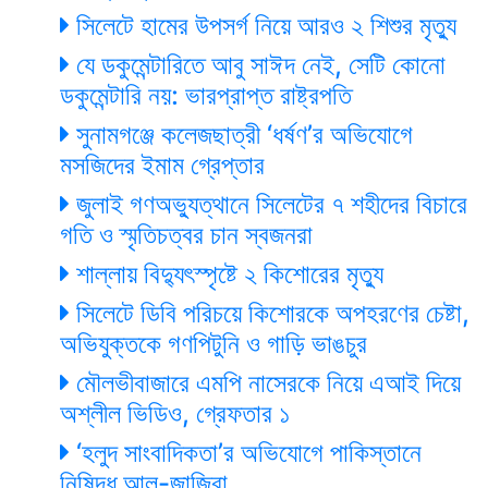
সিলেটে হামের উপসর্গ নিয়ে আরও ২ শিশুর মৃত্যু
যে ডকুমেন্টারিতে আবু সাঈদ নেই, সেটি কোনো
ডকুমেন্টারি নয়: ভারপ্রাপ্ত রাষ্ট্রপতি
সুনামগঞ্জে কলেজছাত্রী ‘ধর্ষণ’র অভিযোগে
মসজিদের ইমাম গ্রেপ্তার
জুলাই গণঅভ্যুত্থানে সিলেটের ৭ শহীদের বিচারে
গতি ও স্মৃতিচত্বর চান স্বজনরা
শাল্লায় বিদ্যুৎস্পৃষ্টে ২ কিশোরের মৃত্যু
সিলেটে ডিবি পরিচয়ে কিশোরকে অপহরণের চেষ্টা,
অভিযুক্তকে গণপিটুনি ও গাড়ি ভাঙচুর
মৌলভীবাজারে এমপি নাসেরকে নিয়ে এআই দিয়ে
অশ্লীল ভিডিও, গ্রেফতার ১
‘হলুদ সাংবাদিকতা’র অভিযোগে পাকিস্তানে
নিষিদ্ধ আল-জাজিরা